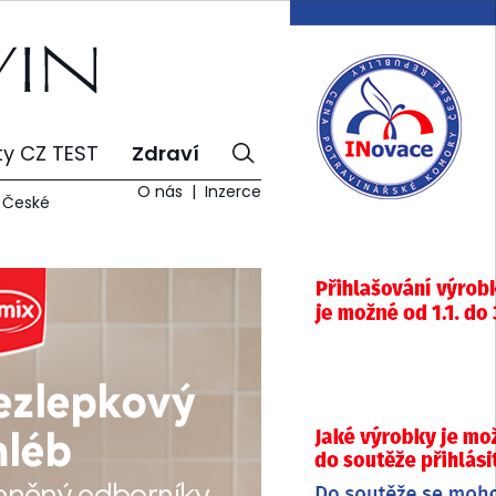
ty CZ TEST
Zdraví
O nás
Inzerce
e České