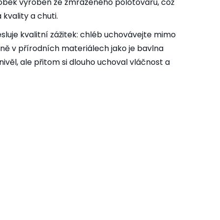
robek vyroben ze zmrazeného polotovaru, což
 kvality a chuti.
luje kvalitní zážitek: chléb uchovávejte mimo
lně v přírodních materiálech jako je bavlna
ivěl, ale přitom si dlouho uchoval vláčnost a