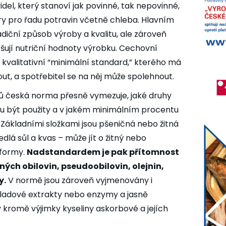
del, který stanoví jak povinné, tak nepovinné,
 pro řadu potravin včetně chleba. Hlavním
diční způsob výroby a kvalitu, ale zároveň
šují nutriční hodnoty výrobku. Cechovní
 kvalitativní “minimální standard,” kterého má
t, a spotřebitel se na něj může spolehnout.
bů česká norma přesně vymezuje, jaké druhy
ou být použity a v jakém minimálním procentu
 Základními složkami jsou pšeničná nebo žitná
dlá sůl a kvas – může jít o žitný nebo
 formy.
Nadstandardem je pak přítomnost
ných obilovin, pseudoobilovin, olejnin,
y.
V normě jsou zároveň vyjmenovány i
 sladové extrakty nebo enzymy a jasně
y kromě výjimky kyseliny askorbové a jejích