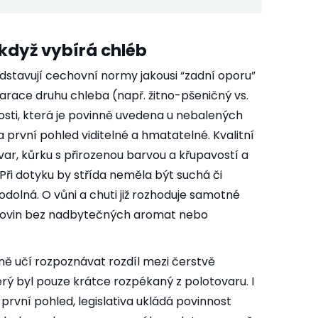
 když vybírá chléb
dstavují cechovní normy jakousi “zadní oporu”
arace druhu chleba (např. žitno-pšeničný vs.
osti, která je povinně uvedena u nebalených
 na první pohled viditelné a hmatatelné. Kvalitní
var, kůrku s přirozenou barvou a křupavostí a
Při dotyku by střída neměla být suchá či
dolná. O vůni a chuti již rozhoduje samotné
surovin bez nadbytečných aromat nebo
ně učí rozpoznávat rozdíl mezi čerstvě
ý byl pouze krátce rozpékaný z polotovaru. I
první pohled, legislativa ukládá povinnost