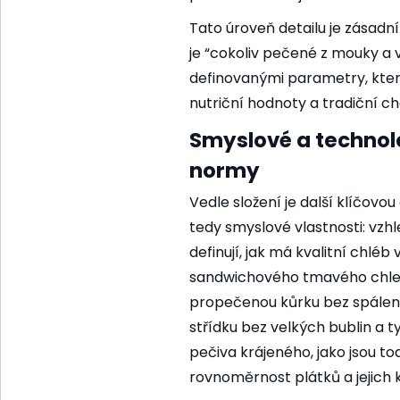
Tato úroveň detailu je zásadní
je “cokoliv pečené z mouky a 
definovanými parametry, kte
nutriční hodnoty a tradiční ch
Smyslové a technol
normy
Vedle složení je další klíčovou
tedy smyslové vlastnosti: vzhl
definují, jak má kvalitní chlé
sandwichového tmavého chleb
propečenou kůrku bez spálen
střídku bez velkých bublin a 
pečiva krájeného, jako jsou t
rovnoměrnost plátků a jejich k