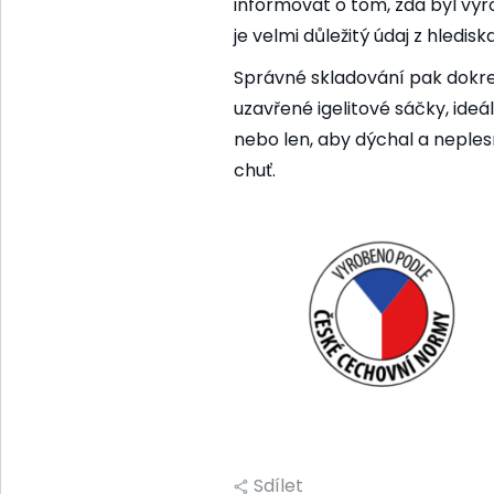
informovat o tom, zda byl vý
je velmi důležitý údaj z hlediska
Správné skladování pak dokres
uzavřené igelitové sáčky, ideá
nebo len, aby dýchal a neplesn
chuť.
Sdílet