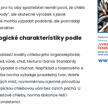
 pro to, aby spotřebitel neměl pocit, že chléb
vody”, ale skutečně výrobek s jasně
ré mohou vypadat podobně, ale postrádají
arakter.
ogické charakteristiky podle
 oblastí kvality chleba jeho organoleptické,
ed, vůně, chuť, textura i barva. Standardy
b vypadat a chutnat. Například u toastového a
a norma vyžaduje pravidelný tvar, dobře
ých míst, rovnoměrnou a jemně pórovitou
typickou chlebovou vůni bez cizích pachů. U
oastové chleby, norma dokonce řeší i
onzistenci.