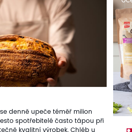
se denně upeče téměř milion
esto spotřebitelé často tápou při
tečně kvalitní výrobek. Chléb u