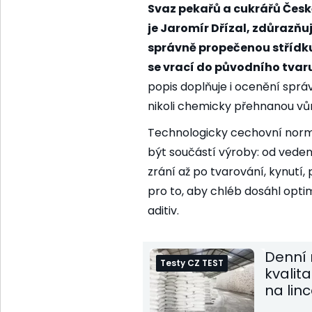
Svaz pekařů a cukrářů Česk
je Jaromír Dřízal, zdůrazňuj
správně propečenou střídku
se vrací do původního tvaru
popis doplňuje i ocenění sprá
nikoli chemicky přehnanou vůni
Technologicky cechovní norma
být součástí výroby: od vede
zrání až po tvarování, kynutí,
pro to, aby chléb dosáhl optim
aditiv.
Denní 
Testy CZ TEST
kvalit
na lin