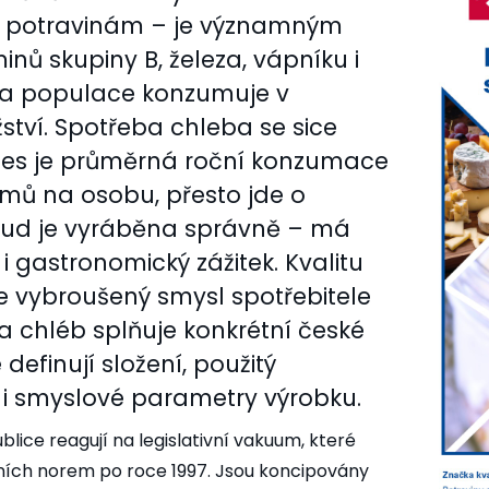
m potravinám – je významným
inů skupiny B, železa, vápníku i
ina populace konzumuje v
ví. Spotřeba chleba se sice
nes je průměrná roční konzumace
ramů na osobu, přesto jde o
okud je vyráběna správně – má
í i gastronomický zážitek. Kvalitu
 vybroušený smysl spotřebitele
zda chléb splňuje konkrétní české
definují složení, použitý
 i smyslové parametry výrobku.
ice reagují na legislativní vakuum, které
tních norem po roce 1997. Jsou koncipovány