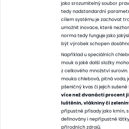
jako srozumitelný soubor pravi
tedy nadstandardní parametry
cílem systému je zachovat tra
umožnit inovace, které nezhor
norma tedy funguje jako jakýsi
být výrobek schopen dosáhnou
Například u speciálních chle
mouk a jaké další složky moh
z celkového množství surovin.
mouka chlebová, pitná voda, je
pšeničný kvas či jejich sušené
více než dvanácti procent ji
luštěnin, vlákniny či zelenin
přípustné přísady jako kmín,
definovány i nepřípustné látk
přírodních zdrojů.