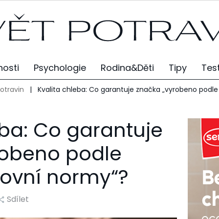
osti
Psychologie
Rodina&Děti
Tipy
Tes
potravin
|
Kvalita chleba: Co garantuje značka „vyrobeno podl
eba: Co garantuje
robeno podle
ovní normy“?
Sdílet