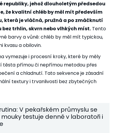
é republiky, jehož dlouholetým předsedou
e, že kvalitní chléb by měl mít především
, která je vláčná, pružná a po zmáčknutí
 bez trhlin, skvrn nebo vlhkých míst.
Tento
vné barvy a vůně: chléb by měl mít typickou,
 kvasu a obilovin.
 vymezuje i procesní kroky, které by měly
ní těsta přímou či nepřímou metodou přes
 pečení a chladnutí. Tato sekvence je zásadní
ální textury i trvanlivosti bez zbytečných
rutina: V pekařském průmyslu se
a mouky testuje denně v laboratoři i
ce