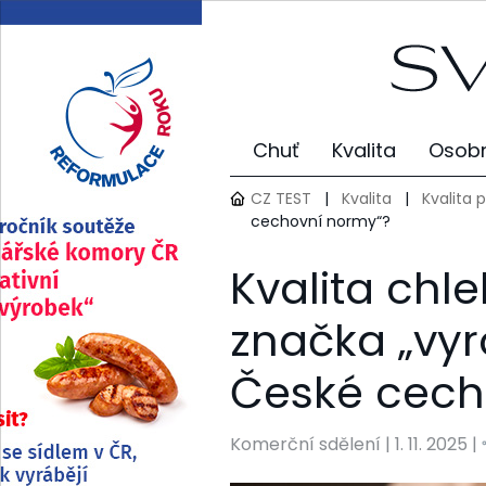
Chuť
Kvalita
Osobn
CZ TEST
|
Kvalita
|
Kvalita 
cechovní normy“?
Kvalita chl
značka „vy
České cech
Komerční sdělení
|
1. 11. 2025 |