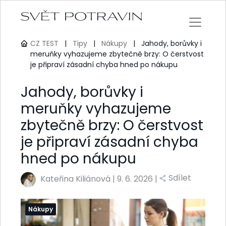
CZ TEST
|
Tipy
|
Nákupy
|
Jahody, borůvky i
meruňky vyhazujeme zbytečně brzy: O čerstvost
je připraví zásadní chyba hned po nákupu
Jahody, borůvky i
meruňky vyhazujeme
zbytečně brzy: O čerstvost
je připraví zásadní chyba
hned po nákupu
Sdílet
Kateřina Kiliánová
|
9. 6. 2026 |
Nákupy