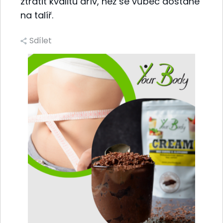
ztratit kvalitu dřív, než se vůbec dostane
na talíř.
Sdílet