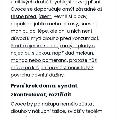
u citlivých druhů i rychlejší rozvoj plísní.
Ovoce se doporučuje omýt zásadně až
těsně před jídlem.
Pevnější plody,
například jablka nebo citrusy, snesou
manipulaci lépe, ale ani u nich není
důvod k mytí dlouho před konzumací.
Před krájením se mají umýt i plody s
nejedlou slupkou, například meloun,
mango nebo pomeranč, protože nůž
může při krájení přenést nečistoty z
povrchu dovnitř dužiny.
První krok doma: vyndat,
zkontrolovat, roztřídit
Ovoce by po nákupu nemělo zůstat
dlouho v nákupní tašce, zvlášť v teplém