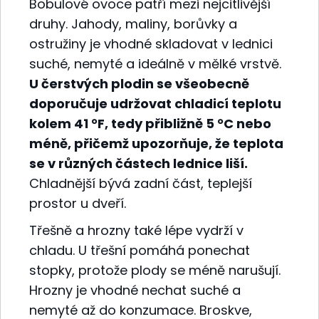
Bobulové ovoce patří mezi nejcitlivější
druhy. Jahody, maliny, borůvky a
ostružiny je vhodné skladovat v lednici
suché, nemyté a ideálně v mělké vrstvě.
U čerstvých plodin se všeobecně
doporučuje udržovat chladicí teplotu
kolem 41 °F, tedy přibližně 5 °C nebo
méně, přičemž upozorňuje, že teplota
se v různých částech lednice liší.
Chladnější bývá zadní část, teplejší
prostor u dveří.
Třešně a hrozny také lépe vydrží v
chladu. U třešní pomáhá ponechat
stopky, protože plody se méně narušují.
Hrozny je vhodné nechat suché a
nemyté až do konzumace. Broskve,