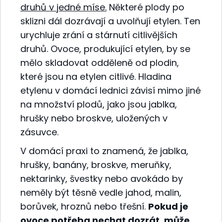
druhů v jedné míse.
Některé plody po
sklizni dál dozrávají a uvolňují etylen. Ten
urychluje zrání a stárnutí citlivějších
druhů. Ovoce, produkující etylen, by se
mělo skladovat odděleně od plodin,
které jsou na etylen citlivé. Hladina
etylenu v domácí lednici závisí mimo jiné
na množství plodů, jako jsou jablka,
hrušky nebo broskve, uložených v
zásuvce.
V domácí praxi to znamená, že jablka,
hrušky, banány, broskve, meruňky,
nektarinky, švestky nebo avokádo by
neměly být těsně vedle jahod, malin,
borůvek, hroznů nebo třešní.
Pokud je
ovoce potřeba nechat dozrát, může