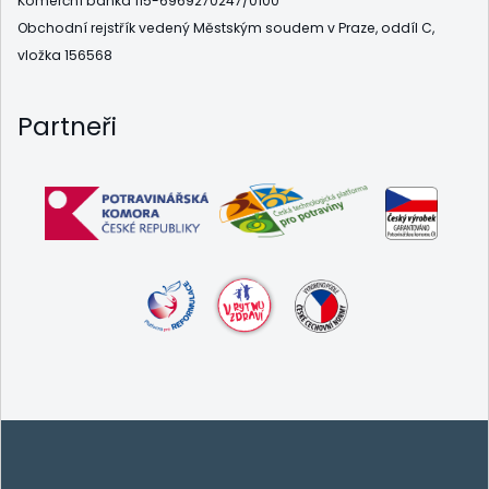
Komerční banka 115-6969270247/0100
Obchodní rejstřík vedený Městským soudem v Praze, oddíl C,
vložka 156568
Partneři