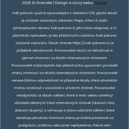
2025 © Granville | Design a vývoj webu:
Neogy
Svět potravin využívá zpravodajství z databází ČTK, jejichž obsah
je chráněn autorským zákonem. Přepis, šíření či další
zpřístupňování obsahu Svět potravin či jeho části veřejnosti, a to
jakýmkoliv způsobem, je bez předchozího souhlasu Svět potravin
výslovně zakázáno. Obsah stránek https://svet-potravin.cz je
průběžně aktualizován. Provozovatel neručí za aktuálnost a
úplnost informací na těchto internetových stránkách.
Provozovatel může kdykoliv bez předchozího upozornění provádět
změny informací na těchto internetových stránkách. Provozovatel
nenese žádnou odpovědnost za případné škody, které uživatelům
mohou vzniknout v souvislosti s užíváním stránek. Provozovatel
neodpovídá za obsah sdělení, které si mezi sebou vyměňují
uživatelé některých částí internetových stránek (diskusní fóra,
diskusní skupiny), a vyhrazuje si právo odstranit sdělení, které
obsahuje jakoukoliv informaci, kterou je možné považovat za
protiprávní, urážlivou nebo jinak nepřijatelnou. Pokud není