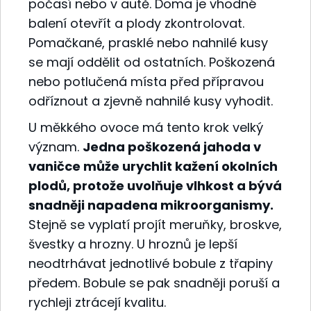
počasí nebo v autě. Doma je vhodné
balení otevřít a plody zkontrolovat.
Pomačkané, prasklé nebo nahnilé kusy
se mají oddělit od ostatních. Poškozená
nebo potlučená místa před přípravou
odříznout a zjevně nahnilé kusy vyhodit.
U měkkého ovoce má tento krok velký
význam.
Jedna poškozená jahoda v
vaničce může urychlit kažení okolních
plodů, protože uvolňuje vlhkost a bývá
snadněji napadena mikroorganismy.
Stejně se vyplatí projít meruňky, broskve,
švestky a hrozny. U hroznů je lepší
neodtrhávat jednotlivé bobule z třapiny
předem. Bobule se pak snadněji poruší a
rychleji ztrácejí kvalitu.