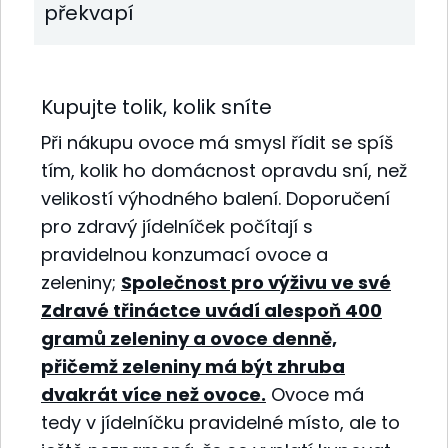
překvapí
Kupujte tolik, kolik sníte
Při nákupu ovoce má smysl řídit se spíš
tím, kolik ho domácnost opravdu sní, než
velikostí výhodného balení. Doporučení
pro zdravý jídelníček počítají s
pravidelnou konzumací ovoce a
zeleniny;
Společnost pro výživu ve své
Zdravé třináctce uvádí alespoň 400
gramů zeleniny a ovoce denně,
přičemž zeleniny má být zhruba
dvakrát více než ovoce.
Ovoce má
tedy v jídelníčku pravidelné místo, ale to