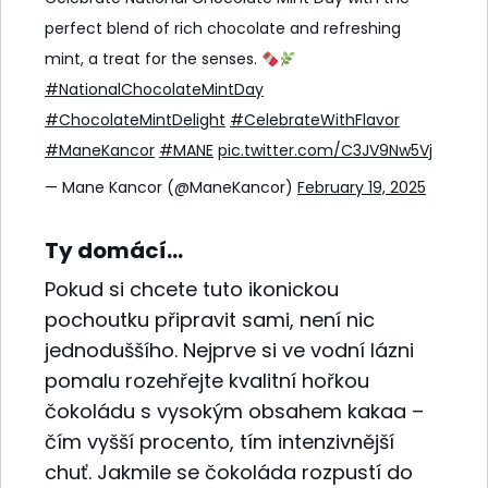
perfect blend of rich chocolate and refreshing
mint, a treat for the senses.
#NationalChocolateMintDay
#ChocolateMintDelight
#CelebrateWithFlavor
#ManeKancor
#MANE
pic.twitter.com/C3JV9Nw5Vj
— Mane Kancor (@ManeKancor)
February 19, 2025
Ty domácí…
Pokud si chcete tuto ikonickou
pochoutku připravit sami, není nic
jednoduššího. Nejprve si ve vodní lázni
pomalu rozehřejte kvalitní hořkou
čokoládu s vysokým obsahem kakaa –
čím vyšší procento, tím intenzivnější
chuť. Jakmile se čokoláda rozpustí do