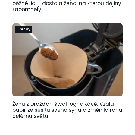
běžné lidi ji dostala žena, na kterou dějiny
zapomněly
Trendy
Ženu z Drážďan štval lógr v kávě. Vzala
papír ze sešitu svého syna a změnila rána
celému světu