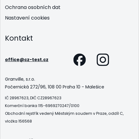
Ochrana osobních dat
Nastavení cookies
Kontakt
office@cz-test.cz
Granville, s.r.o.
Počernická 272/96, 108 00 Praha 10 - Malešice
IČ 28967623, DIČ CZ28967623
Komerční banka 115-6969270247/0100
Obchodní rejstřík vedený Městským soudem v Praze, oddíl C,
vložka 156568