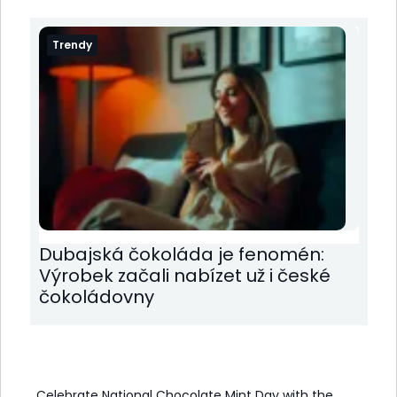
Trendy
Dubajská čokoláda je fenomén:
Výrobek začali nabízet už i české
čokoládovny
Celebrate National Chocolate Mint Day with the