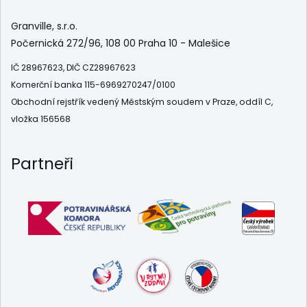
Granville, s.r.o.
Počernická 272/96, 108 00 Praha 10 - Malešice
IČ 28967623, DIČ CZ28967623
Komerční banka 115-6969270247/0100
Obchodní rejstřík vedený Městským soudem v Praze, oddíl C,
vložka 156568
Partneři