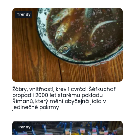
Trendy
Žábry, vnitřnosti, krev i cvrčci: Šéfkuchaři
propadli 2000 let starému pokladu
Římanů, který mění obyčejná jídla v
jedinečné pokrmy
Trendy