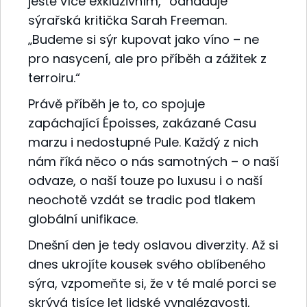
ještě více exkluzivním,“ odhaduje
sýrařská kritička Sarah Freeman.
„Budeme si sýr kupovat jako víno – ne
pro nasycení, ale pro příběh a zážitek z
terroiru.“
Právě příběh je to, co spojuje
zapáchající Époisses, zakázané Casu
marzu i nedostupné Pule. Každý z nich
nám říká něco o nás samotných – o naší
odvaze, o naší touze po luxusu i o naší
neochotě vzdát se tradic pod tlakem
globální unifikace.
Dnešní den je tedy oslavou diverzity. Až si
dnes ukrojíte kousek svého oblíbeného
sýra, vzpomeňte si, že v té malé porci se
skrývá tisíce let lidské vynalézavosti,