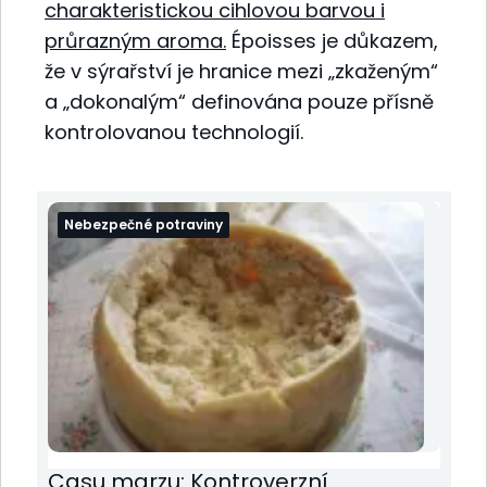
charakteristickou cihlovou barvou i
průrazným aroma.
Époisses je důkazem,
že v sýrařství je hranice mezi „zkaženým“
a „dokonalým“ definována pouze přísně
kontrolovanou technologií.
Nebezpečné potraviny
Casu marzu: Kontroverzní