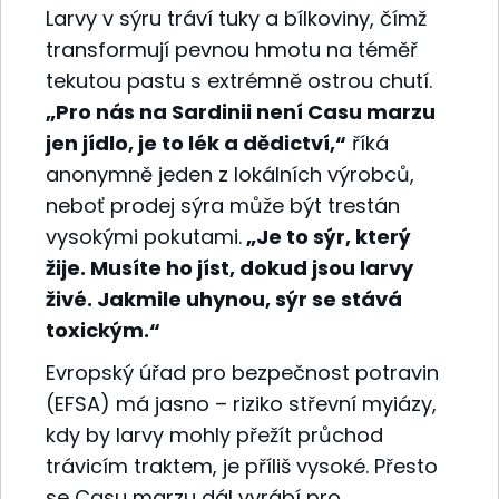
Larvy v sýru tráví tuky a bílkoviny, čímž
transformují pevnou hmotu na téměř
tekutou pastu s extrémně ostrou chutí.
„Pro nás na Sardinii není Casu marzu
jen jídlo, je to lék a dědictví,“
říká
anonymně jeden z lokálních výrobců,
neboť prodej sýra může být trestán
vysokými pokutami.
„Je to sýr, který
žije. Musíte ho jíst, dokud jsou larvy
živé. Jakmile uhynou, sýr se stává
toxickým.“
Evropský úřad pro bezpečnost potravin
(EFSA) má jasno – riziko střevní myiázy,
kdy by larvy mohly přežít průchod
trávicím traktem, je příliš vysoké. Přesto
se Casu marzu dál vyrábí pro