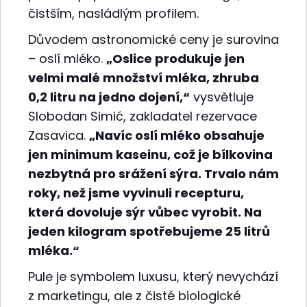
čistším, nasládlým profilem.
Důvodem astronomické ceny je surovina
– oslí mléko.
„Oslice produkuje jen
velmi malé množství mléka, zhruba
0,2 litru na jedno dojení,“
vysvětluje
Slobodan Simić, zakladatel rezervace
Zasavica.
„Navíc oslí mléko obsahuje
jen minimum kaseinu, což je bílkovina
nezbytná pro srážení sýra. Trvalo nám
roky, než jsme vyvinuli recepturu,
která dovoluje sýr vůbec vyrobit. Na
jeden kilogram spotřebujeme 25 litrů
mléka.“
Pule je symbolem luxusu, který nevychází
z marketingu, ale z čisté biologické