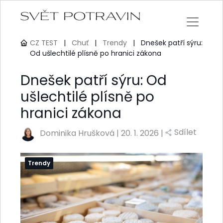
CZ TEST
|
Chuť
|
Trendy
|
Dnešek patří sýru:
Od ušlechtilé plísně po hranici zákona
Dnešek patří sýru: Od
ušlechtilé plísně po
hranici zákona
Sdílet
Dominika Hrušková
|
20. 1. 2026 |
Trendy