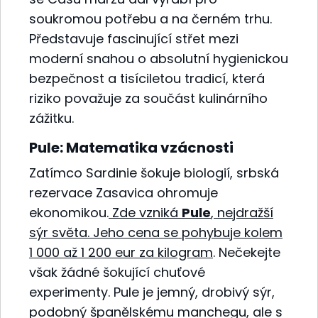
soukromou potřebu a na černém trhu.
Představuje fascinující střet mezi
moderní snahou o absolutní hygienickou
bezpečnost a tisíciletou tradicí, která
riziko považuje za součást kulinárního
zážitku.
Pule: Matematika vzácnosti
Zatímco Sardinie šokuje biologií, srbská
rezervace Zasavica ohromuje
ekonomikou.
Zde vzniká
Pule
, nejdražší
sýr světa. Jeho cena se pohybuje kolem
1 000 až 1 200 eur za kilogram
. Nečekejte
však žádné šokující chuťové
experimenty. Pule je jemný, drobivý sýr,
podobný španělskému manchegu, ale s