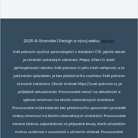
2025 © Granville | Design a vývoj webu:
Neogy
Svět potravin využívá zpravodajství z databází ČTK, jejichž obsah
je chráněn autorským zákonem. Přepis, šíření či další
zpřístupňování obsahu Svět potravin či jeho části veřejnosti, a to
jakýmkoliv způsobem, je bez předchozího souhlasu Svět potravin
výslovně zakázáno. Obsah stránek https://svet-potravin.cz je
průběžně aktualizován. Provozovatel neručí za aktuálnost a
úplnost informací na těchto internetových stránkách.
Provozovatel může kdykoliv bez předchozího upozornění provádět
změny informací na těchto internetových stránkách. Provozovatel
nenese žádnou odpovědnost za případné škody, které uživatelům
mohou vzniknout v souvislosti s užíváním stránek. Provozovatel