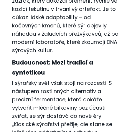
zázrak, který dokázal přeměnit rychle se
kazící tekutinu v trvanlivý artefakt. Je to
důkaz lidské adaptability – od
kočovných kmenů, které sýr objevily
náhodou v žaludcích přežvýkavců, až po
moderní laboratoře, které zkoumají DNA
sýrových kultur.
Budoucnost: Mezi tradicí a
syntetikou
I sýrařský svět však stojí na rozcestí. S
nástupem rostlinných alternativ a
precizní fermentace, která dokáže
vytvořit mléčné bílkoviny bez účasti
zvířat, se sýr dostává do nové éry.
„Klasické sýrařství přežije, ale stane se