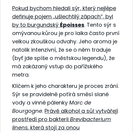
Pokud bychom hledali sýr, který nejlépe
definuje pojem „ušlechtilý zápach“, byl
by to burgundský
Époisses
. Tento sýr s
omývanou kůrou je pro laika často první
velkou zkouškou odvahy. Jeho aroma je
natolik intenzivní, že se o něm traduje
(byť jde spíše o městskou legendu), že
má zakázaný vstup do pařížského
metra.
Klíčem k jeho charakteru je proces zrání.
Sýr se pravidelně potírá směsí slané
vody a vinné pálenky
Marc de
Bourgogne
.
Právě alkohol a sůl vytvářejí
prostředí pro bakterii
Brevibacterium
linens
, která stojí za onou