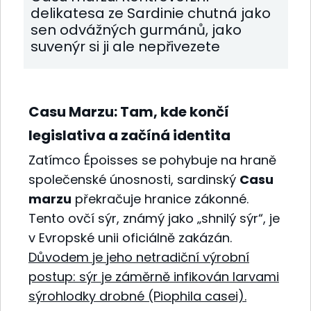
delikatesa ze Sardinie chutná jako
sen odvážných gurmánů, jako
suvenýr si ji ale nepřivezete
Casu Marzu: Tam, kde končí
legislativa a začíná identita
Zatímco Époisses se pohybuje na hraně
společenské únosnosti, sardinský
Casu
marzu
překračuje hranice zákonné.
Tento ovčí sýr, známý jako „shnilý sýr“, je
v Evropské unii oficiálně zakázán.
Důvodem je jeho netradiční výrobní
postup: sýr je záměrně infikován larvami
sýrohlodky drobné (Piophila casei).