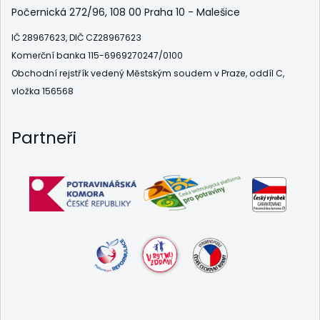
Počernická 272/96, 108 00 Praha 10 - Malešice
IČ 28967623, DIČ CZ28967623
Komerční banka 115-6969270247/0100
Obchodní rejstřík vedený Městským soudem v Praze, oddíl C,
vložka 156568
Partneři