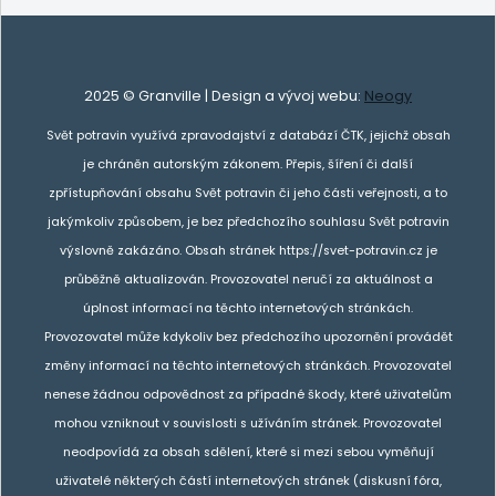
2025 © Granville | Design a vývoj webu:
Neogy
Svět potravin využívá zpravodajství z databází ČTK, jejichž obsah
je chráněn autorským zákonem. Přepis, šíření či další
zpřístupňování obsahu Svět potravin či jeho části veřejnosti, a to
jakýmkoliv způsobem, je bez předchozího souhlasu Svět potravin
výslovně zakázáno. Obsah stránek https://svet-potravin.cz je
průběžně aktualizován. Provozovatel neručí za aktuálnost a
úplnost informací na těchto internetových stránkách.
Provozovatel může kdykoliv bez předchozího upozornění provádět
změny informací na těchto internetových stránkách. Provozovatel
nenese žádnou odpovědnost za případné škody, které uživatelům
mohou vzniknout v souvislosti s užíváním stránek. Provozovatel
neodpovídá za obsah sdělení, které si mezi sebou vyměňují
uživatelé některých částí internetových stránek (diskusní fóra,