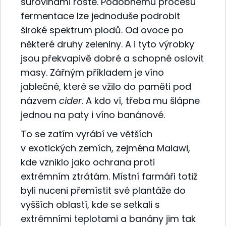
surovinami roste. Podobnému procesu
fermentace lze jednoduše podrobit
široké spektrum plodů. Od ovoce po
některé druhy zeleniny. A i tyto výrobky
jsou překvapivě dobré a schopné oslovit
masy. Zářným příkladem je víno
jablečné, které se vžilo do paměti pod
názvem
cider
. A kdo ví, třeba mu šlápne
jednou na paty i víno banánové.
To se zatím vyrábí ve větších
v exotických zemích, zejména Malawi,
kde vzniklo jako ochrana proti
extrémním ztrátám. Místní farmáři totiž
byli nuceni přemístit své plantáže do
vyšších oblastí, kde se setkali s
extrémními teplotami a banány jim tak