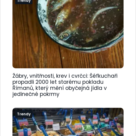
Trendy
Žábry, vnitřnosti, krev i cvrčci: Šéfkuchaři
propadli 2000 let starému pokladu
Římanů, který mění obyčejná jídla v
jedinečné pokrmy
Trendy