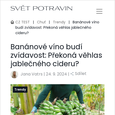
CZ TEST
|
Chuť
|
Trendy
|
Banánové víno
budí zvídavost: Překoná věhlas jablečného
cideru?
Banánové víno budí
zvídavost: Překoná věhlas
jablečného cideru?
Sdílet
Jana Vatrs
|
24. 9. 2024 |
Trendy