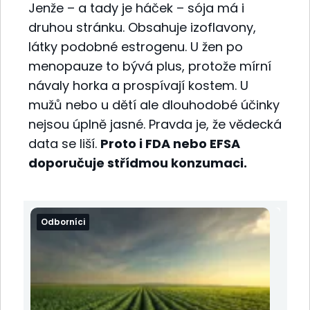
Jenže – a tady je háček – sója má i
druhou stránku. Obsahuje izoflavony,
látky podobné estrogenu. U žen po
menopauze to bývá plus, protože mírní
návaly horka a prospívají kostem. U
mužů nebo u dětí ale dlouhodobé účinky
nejsou úplně jasné. Pravda je, že vědecká
data se liší.
Proto i FDA nebo EFSA
doporučuje střídmou konzumaci.
Odborníci