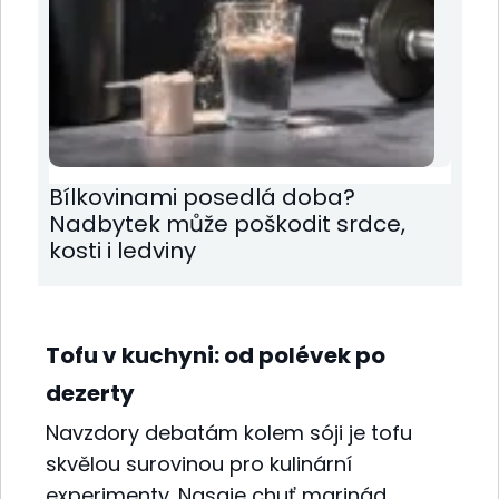
Bílkovinami posedlá doba?
Nadbytek může poškodit srdce,
kosti i ledviny
Tofu v kuchyni: od polévek po
dezerty
Navzdory debatám kolem sóji je tofu
skvělou surovinou pro kulinární
experimenty. Nasaje chuť marinád,