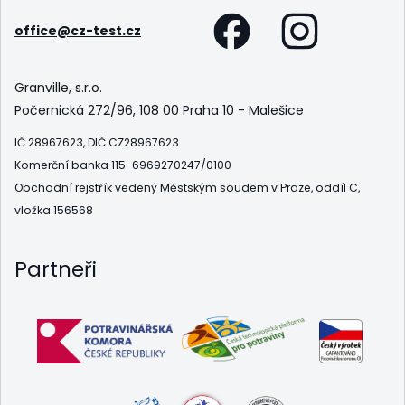
office@cz-test.cz
Granville, s.r.o.
Počernická 272/96, 108 00 Praha 10 - Malešice
IČ 28967623, DIČ CZ28967623
Komerční banka 115-6969270247/0100
Obchodní rejstřík vedený Městským soudem v Praze, oddíl C,
vložka 156568
Partneři