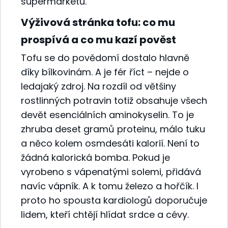
supermarketu.
Výživová stránka tofu: co mu
prospívá a co mu kazí pověst
Tofu se do povědomí dostalo hlavně
díky bílkovinám. A je fér říct – nejde o
ledajaký zdroj. Na rozdíl od většiny
rostlinných potravin totiž obsahuje všech
devět esenciálních aminokyselin. To je
zhruba deset gramů proteinu, málo tuku
a něco kolem osmdesáti kalorií. Není to
žádná kalorická bomba. Pokud je
vyrobeno s vápenatými solemi, přidává
navíc vápník. A k tomu železo a hořčík. I
proto ho spousta kardiologů doporučuje
lidem, kteří chtějí hlídat srdce a cévy.