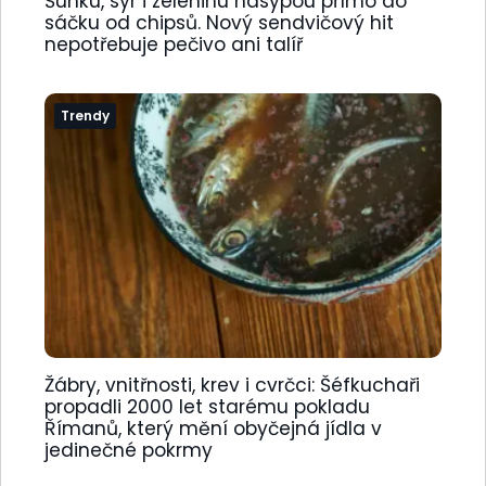
Šunku, sýr i zeleninu nasypou přímo do
sáčku od chipsů. Nový sendvičový hit
nepotřebuje pečivo ani talíř
Trendy
Žábry, vnitřnosti, krev i cvrčci: Šéfkuchaři
propadli 2000 let starému pokladu
Římanů, který mění obyčejná jídla v
jedinečné pokrmy