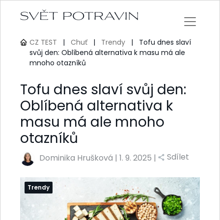
CZ TEST
|
Chuť
|
Trendy
|
Tofu dnes slaví
svůj den: Oblíbená alternativa k masu má ale
mnoho otazníků
Tofu dnes slaví svůj den:
Oblíbená alternativa k
masu má ale mnoho
otazníků
Sdílet
Dominika Hrušková
|
1. 9. 2025 |
Trendy