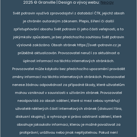
2025 © Granville | Design a vývoj webu:
Neogy
Svět potravin využívá zpravodajství z databází ČTK, jejichž obsah
je chráněn autorským zákonem. Přepis, šíření či další
zpřístupňování obsahu Svět potravin či jeho části veřejnosti, a to
jakýmkoliv způsobem, je bez předchozího souhlasu Svět potravin
výslovně zakázáno. Obsah stránek https://svet-potravin.cz je
průběžně aktualizován. Provozovatel neručí za aktuálnost a
úplnost informací na těchto internetových stránkách.
Provozovatel může kdykoliv bez předchozího upozornění provádět
změny informací na těchto internetových stránkách. Provozovatel
nenese žádnou odpovědnost za případné škody, které uživatelům
mohou vzniknout v souvislosti s užíváním stránek. Provozovatel
neodpovídá za obsah sdělení, které si mezi sebou vyměňují
uživatelé některých částí internetových stránek (diskusní fóra,
diskusní skupiny), a vyhrazuje si právo odstranit sdělení, které
obsahuje jakoukoliv informaci, kterou je možné považovat za
protiprávní, urážlivou nebo jinak nepřijatelnou. Pokud není