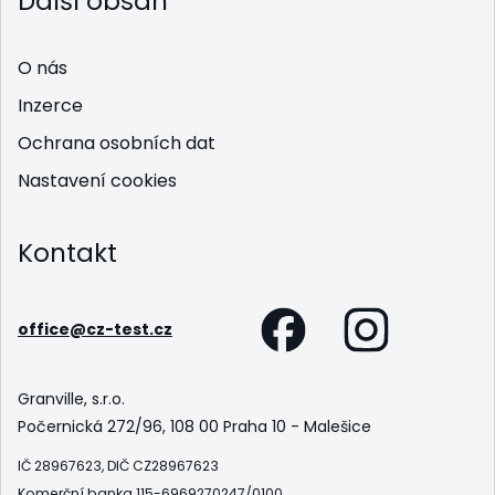
Další obsah
O nás
Inzerce
Ochrana osobních dat
Nastavení cookies
Kontakt
office@cz-test.cz
Granville, s.r.o.
Počernická 272/96, 108 00 Praha 10 - Malešice
IČ 28967623, DIČ CZ28967623
Komerční banka 115-6969270247/0100