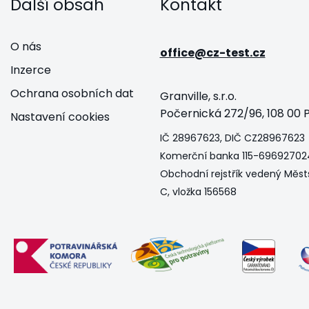
Další obsah
Kontakt
O nás
office@cz-test.cz
Inzerce
Ochrana osobních dat
Granville, s.r.o.
Počernická 272/96, 108 00 P
Nastavení cookies
IČ 28967623, DIČ CZ28967623
Komerční banka 115-69692702
Obchodní rejstřík vedený Měst
C, vložka 156568