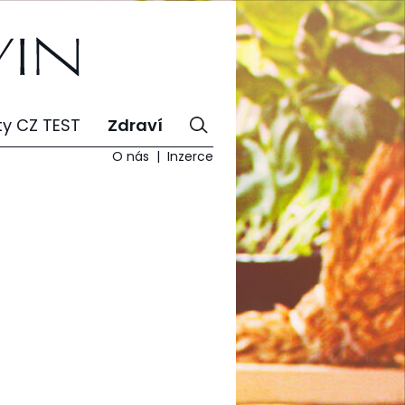
ty CZ TEST
Zdraví
O nás
Inzerce