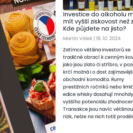
Investice do alkoholu 
mít vyšší ziskovost než z
Kde půjdete na jisto?
Martin Válek
|
18. 10. 2024
Zatímco většina investorů se
tradičně obrací k cenným ko
jako jsou zlato či stříbro, v po
krčí možná i o dost zajímavějš
obchodní komodita. Rumy
prestižních ročníků nebo limi
edice whisky dosahují mnohdy
vyššího potenciálu zhodnocen
Transakce jsou navíc většino
rizik, nelze na nich totiž proděl