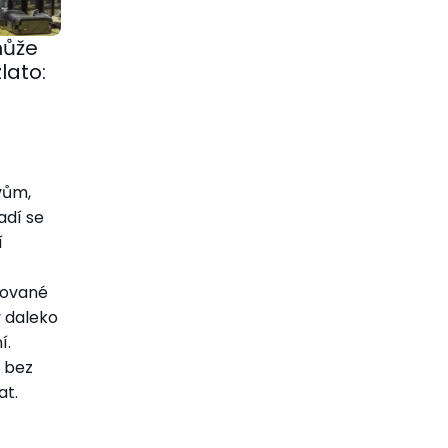
může
lato:
vům,
zadí se
í
tované
 daleko
í.
u bez
at.