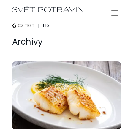
CZ TEST
|
filé
Archivy