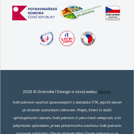
2025 © Granville | Design a vývoj webu:
Neogy
Svět potravin využívá zpravodajství z databází ČTK, jejichž obsah
je chráněn autorským zákonem. Přepis, šíření či další
zpřístupňování obsahu Svět potravin či jeho části veřejnosti, a to
jakýmkoliv způsobem, je bez předchozího souhlasu Svět potravin
výslovně zakázáno. Obsah stránek https://svet-potravin.cz je