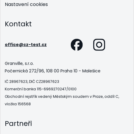
Nastavení cookies
Kontakt
office@cz-test.cz
Granville, s.r.o.
Počernická 272/96, 108 00 Praha 10 - Malešice
IČ 28967623, DIČ CZ28967623
Komerční banka 115-6969270247/0100
Obchodní rejstřík vedený Městským soudem v Praze, oddíl C,
vložka 156568
Partneři