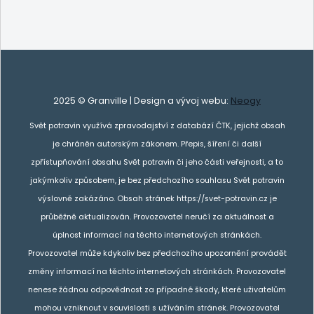
2025 © Granville | Design a vývoj webu:
Neogy
Svět potravin využívá zpravodajství z databází ČTK, jejichž obsah
je chráněn autorským zákonem. Přepis, šíření či další
zpřístupňování obsahu Svět potravin či jeho části veřejnosti, a to
jakýmkoliv způsobem, je bez předchozího souhlasu Svět potravin
výslovně zakázáno. Obsah stránek https://svet-potravin.cz je
průběžně aktualizován. Provozovatel neručí za aktuálnost a
úplnost informací na těchto internetových stránkách.
Provozovatel může kdykoliv bez předchozího upozornění provádět
změny informací na těchto internetových stránkách. Provozovatel
nenese žádnou odpovědnost za případné škody, které uživatelům
mohou vzniknout v souvislosti s užíváním stránek. Provozovatel