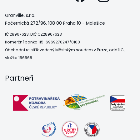
Granville, s.r.o.
Počernická 272/96, 108 00 Praha 10 - Malešice
IČ 28967623, DIČ CZ28967623
Komerční banka 115-6969270247/0100
Obchodní rejstřík vedený Městským soudem v Praze, oddíl C,
vložka 156568
Partneři