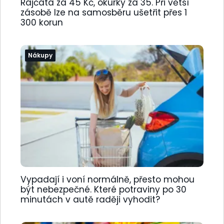
Rajčata za 45 Kč, okurky za 35. Při větší
zásobě lze na samosběru ušetřit přes 1
300 korun
Nákupy
Vypadají i voní normálně, přesto mohou
být nebezpečné. Které potraviny po 30
minutách v autě raději vyhodit?