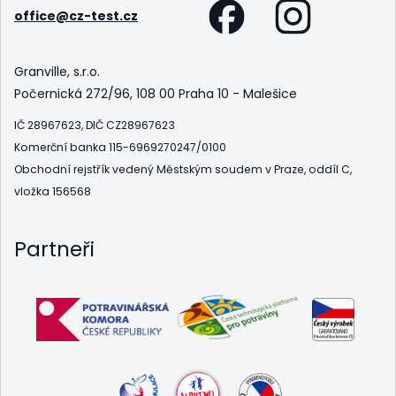
office@cz-test.cz
Granville, s.r.o.
Počernická 272/96, 108 00 Praha 10 - Malešice
IČ 28967623, DIČ CZ28967623
Komerční banka 115-6969270247/0100
Obchodní rejstřík vedený Městským soudem v Praze, oddíl C,
vložka 156568
Partneři