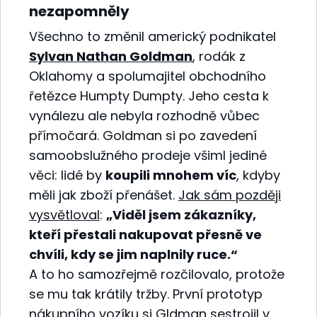
nezapomněly
Všechno to změnil americký podnikatel
Sylvan Nathan Goldman
, rodák z
Oklahomy a spolumajitel obchodního
řetězce Humpty Dumpty. Jeho cesta k
vynálezu ale nebyla rozhodně vůbec
přímočará. Goldman si po zavedení
samoobslužného prodeje všiml jediné
věci: lidé by
koupili mnohem víc
, kdyby
měli jak zboží přenášet.
Jak sám později
vysvětloval
:
„Viděl jsem zákazníky,
kteří přestali nakupovat přesně ve
chvíli, kdy se jim naplnily ruce.“
A to ho samozřejmě rozčilovalo, protože
se mu tak krátily tržby. První prototyp
nákupního vozíku si Gldman sestrojil v