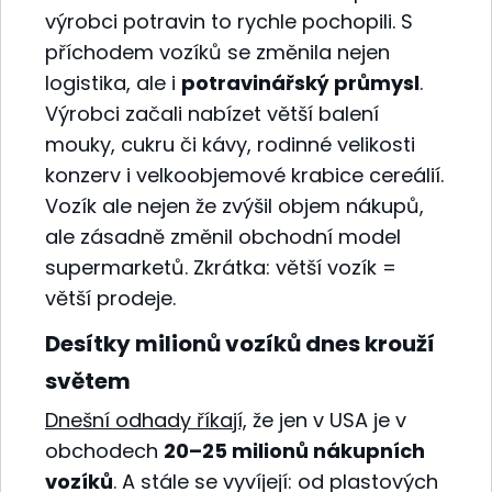
výrobci potravin to rychle pochopili. S
příchodem vozíků se změnila nejen
logistika, ale i
potravinářský průmysl
.
Výrobci začali nabízet větší balení
mouky, cukru či kávy, rodinné velikosti
konzerv i velkoobjemové krabice cereálií.
Vozík ale nejen že zvýšil objem nákupů,
ale zásadně změnil obchodní model
supermarketů. Zkrátka: větší vozík =
větší prodeje.
Desítky milionů vozíků dnes krouží
světem
Dnešní odhady říkají,
že jen v USA je v
obchodech
20–25 milionů nákupních
vozíků
. A stále se vyvíjejí: od plastových