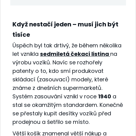
Když nestačí jeden – musí jich být
tisíce
Úspěch byl tak drtivý, že během několika
let vznikla
sedmiletá čekací listina
na
výrobu vozíků. Navíc se rozhořely
patenty o to, kdo smí produkovat
skládací (zasouvací) modely, které
známe z dnešních supermarketů.
Systém zasouvání vznikl v roce
1940
a
stal se okamžitým standardem. Konečně
se přestaly kupit desítky vozíků před
prodejnou a šetřilo se místo.
Větší košík znamenal větší nákup a