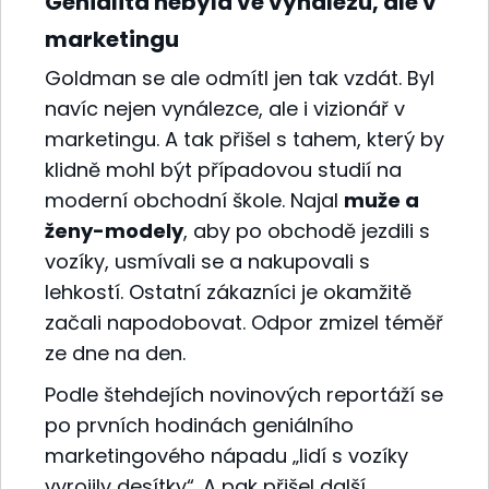
Genialita nebyla ve vynálezu, ale v
marketingu
Goldman se ale odmítl jen tak vzdát. Byl
navíc nejen vynálezce, ale i vizionář v
marketingu. A tak přišel s tahem, který by
klidně mohl být případovou studií na
moderní obchodní škole. Najal
muže a
ženy-modely
, aby po obchodě jezdili s
vozíky, usmívali se a nakupovali s
lehkostí. Ostatní zákazníci je okamžitě
začali napodobovat. Odpor zmizel téměř
ze dne na den.
Podle štehdejích novinových reportáží se
po prvních hodinách geniálního
marketingového nápadu „lidí s vozíky
vyrojily desítky“. A pak přišel další