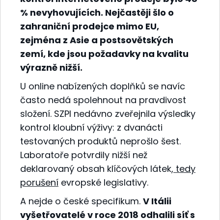
% nevyhovujících. Nejčastěji šlo o
zahraniční prodejce mimo EU,
zejména z Asie a postsovětských
zemí, kde jsou požadavky na kvalitu
výrazně nižší.
U online nabízených doplňků se navíc
často nedá spolehnout na pravdivost
složení. SZPI nedávno zveřejnila výsledky
kontrol kloubní výživy: z dvanácti
testovaných produktů neprošlo šest.
Laboratoře potvrdily nižší než
deklarovaný obsah klíčových látek,
tedy
porušení
evropské legislativy.
A nejde o české specifikum.
V Itálii
vyšetřovatelé v roce 2018 odhalili síť s