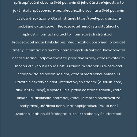
zpřístupňování obsahu Svět potravin či jeho části veřejnosti, a to
jakýmkoliv způsobem, je bez předchozího souhlasu Svět potravin
výslovně zakázáno. Obsah stránek https://svet-potravin.cz je
průběžně aktualizován. Provozovatel neručí za aktuálnost a
úplnost informací na těchto internetových stránkách.
Provozovatel může kdykoliv bez předchozího upozornění provádět
změny informací na těchto internetových stránkách. Provozovatel
nenese žádnou odpovědnost za případné škody, které uživatelům
mohou vzniknout v souvislosti s užíváním stránek. Provozovatel
neodpovídá za obsah sdělení, které si mezi sebou vyměňují
uživatelé některých částí internetových stránek (diskusní fóra,
diskusní skupiny), a vyhrazuje si právo odstranit sdělení, které
obsahuje jakoukoliv informaci, kterou je možné považovat za
protiprávní, urážlivou nebo jinak nepřijatelnou. Pokud není
uvedeno jinak, použité fotografie jsou z fotobanky Shutterstock.