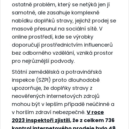
ostatně problém, který se netýká jen jí
samotné, ale zasahuje komplexně
nabídku doplňků stravy, jejichž prodej se
masově přesunul na sociální sítě. V
online prostředí, kde se výrobky
doporučují prostřednictvím influencerů
bez odborného vzdělání, vzniká prostor
pro nejrůznější podvody.
Státní zemědělská a potravinářská
inspekce (SZPI) proto dlouhodobě
upozorňuje, že doplňky stravy z
neověřených internetových zdrojů
mohou být v lepším případě neúčinné a
v horším zdraví nebezpečné.
V roce
2023 inspektoři zjistili,
že z celkem 736
kontrol internetového prodeje bylo 48