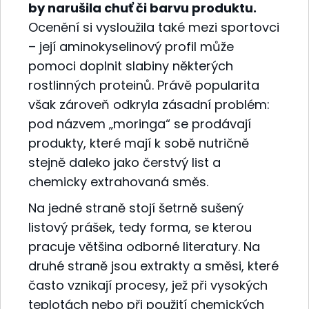
by narušila chuť či barvu produktu.
Ocenění si vysloužila také mezi sportovci
– její aminokyselinový profil může
pomoci doplnit slabiny některých
rostlinných proteinů. Právě popularita
však zároveň odkryla zásadní problém:
pod názvem „moringa“ se prodávají
produkty, které mají k sobě nutričně
stejně daleko jako čerstvý list a
chemicky extrahovaná směs.
Na jedné straně stojí šetrně sušený
listový prášek, tedy forma, se kterou
pracuje většina odborné literatury. Na
druhé straně jsou extrakty a směsi, které
často vznikají procesy, jež při vysokých
teplotách nebo při použití chemických