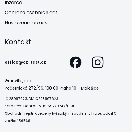
Inzerce
Ochrana osobních dat
Nastavení cookies
Kontakt
office@cz-test.cz
Granville, s.r.o.
Počernická 272/96, 108 00 Praha 10 - Malešice
IČ 28967623, DIČ CZ28967623
Komerční banka 115-6969270247/0100
Obchodní rejstřík vedený Městským soudem v Praze, oddíl C,
vložka 156568