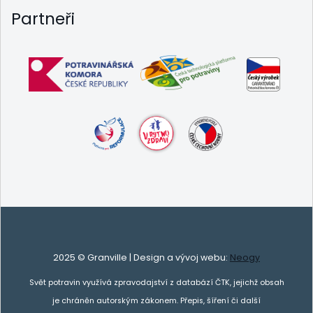
Partneři
2025 © Granville | Design a vývoj webu:
Neogy
Svět potravin využívá zpravodajství z databází ČTK, jejichž obsah
je chráněn autorským zákonem. Přepis, šíření či další