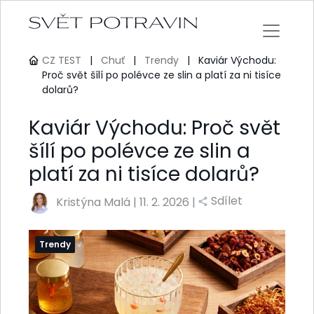
CZ TEST
|
Chuť
|
Trendy
|
Kaviár Východu:
Proč svět šílí po polévce ze slin a platí za ni tisíce
dolarů?
Kaviár Východu: Proč svět
šílí po polévce ze slin a
platí za ni tisíce dolarů?
Sdílet
Kristýna Malá
|
11. 2. 2026 |
Trendy