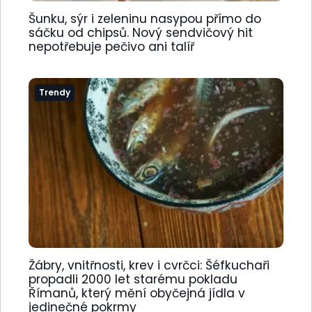
Šunku, sýr i zeleninu nasypou přímo do
sáčku od chipsů. Nový sendvičový hit
nepotřebuje pečivo ani talíř
Trendy
Žábry, vnitřnosti, krev i cvrčci: Šéfkuchaři
propadli 2000 let starému pokladu
Římanů, který mění obyčejná jídla v
jedinečné pokrmy