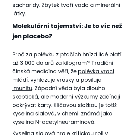
sacharidy. Zbytek tvoří voda a minerální
látky.
Molekulární tajemství: Je to víc než
jen placebo?
Proč za polévku z ptačích hnízd lidé platí
až 3 000 dolarů za kilogram? Tradiční
čínská medicína věří, že
polévka vrací
mládí, vyhlazuje vrásky a posiluje
imunitu
. Západní věda byla dlouho
skeptická, ale moderní výzkumy začínají
odkrývat karty. Klíčovou složkou je totiž
kyselina sialová
,
v chemii známá jako
kyselina N-acetylneuraminová.
Kyselina sialová hraje kritickou roli v