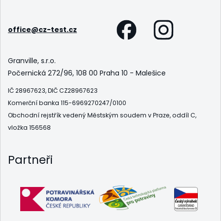
office@cz-test.cz
Granville, s.r.o.
Počernická 272/96, 108 00 Praha 10 - Malešice
IČ 28967623, DIČ CZ28967623
Komerční banka 115-6969270247/0100
Obchodní rejstřík vedený Městským soudem v Praze, oddíl C,
vložka 156568
Partneři