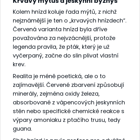
Krvavý mýtus a jeskynní byznys
Kolem hnízd koluje řada mýtů, z nichž
nejznámější je ten o „krvavých hnízdech“.
Červená varianta hnízd byla dříve
považována za nejvzácnější, protože
legenda pravila, že pták, který je už
vyčerpaný, začne do slin plivat vlastní
krev.
Realita je méně poetická, ale o to
zajímavější. Červené zbarvení způsobují
minerály, zejména oxidy železa,
absorbované z vápencových jeskynních
stěn nebo specifické chemické reakce s
výpary amoniaku z ptačího trusu, tedy
guana.