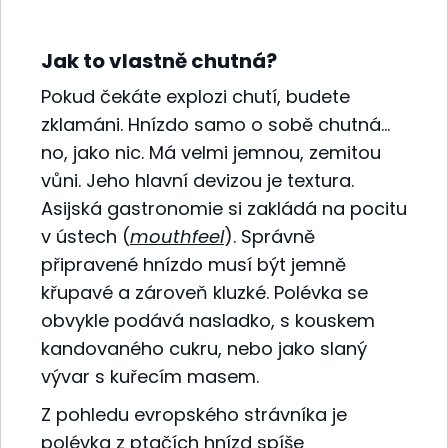
Jak to vlastně chutná?
Pokud čekáte explozi chutí, budete
zklamáni. Hnízdo samo o sobě chutná…
no, jako nic. Má velmi jemnou, zemitou
vůni. Jeho hlavní devizou je textura.
Asijská gastronomie si zakládá na pocitu
v ústech (
mouthfeel
). Správně
připravené hnízdo musí být jemně
křupavé a zároveň kluzké. Polévka se
obvykle podává nasladko, s kouskem
kandovaného cukru, nebo jako slaný
vývar s kuřecím masem.
Z pohledu evropského strávníka je
polévka z ptačích hnízd spíše