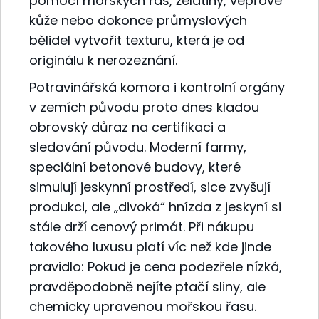
pomocí mořských řas, želatiny, vepřové
kůže nebo dokonce průmyslových
bělidel vytvořit texturu, která je od
originálu k nerozeznání.
Potravinářská komora i kontrolní orgány
v zemích původu proto dnes kladou
obrovský důraz na certifikaci a
sledování původu. Moderní farmy,
speciální betonové budovy, které
simulují jeskynní prostředí, sice zvyšují
produkci, ale „divoká“ hnízda z jeskyní si
stále drží cenový primát. Při nákupu
takového luxusu platí víc než kde jinde
pravidlo: Pokud je cena podezřele nízká,
pravděpodobně nejíte ptačí sliny, ale
chemicky upravenou mořskou řasu.