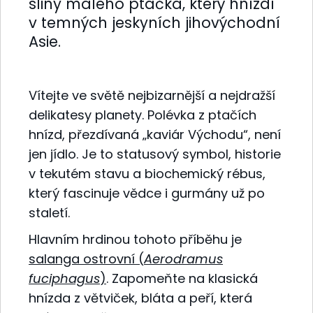
sliny malého ptáčka, který hnízdí
v temných jeskyních jihovýchodní
Asie.
Vítejte ve světě nejbizarnější a nejdražší
delikatesy planety. Polévka z ptačích
hnízd, přezdívaná „kaviár Východu“, není
jen jídlo. Je to statusový symbol, historie
v tekutém stavu a biochemický rébus,
který fascinuje vědce i gurmány už po
staletí.
Hlavním hrdinou tohoto příběhu je
salanga ostrovní (
Aerodramus
fuciphagus
)
. Zapomeňte na klasická
hnízda z větviček, bláta a peří, která