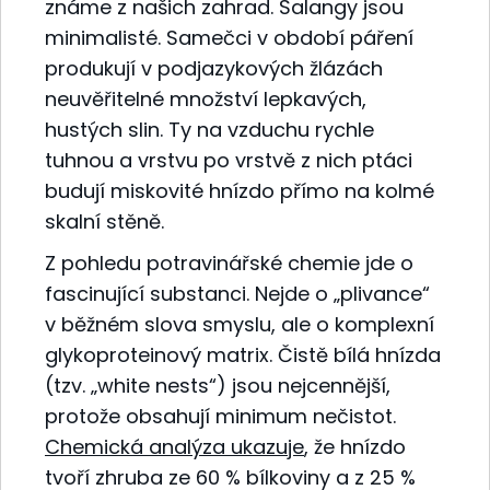
známe z našich zahrad. Salangy jsou
minimalisté. Samečci v období páření
produkují v podjazykových žlázách
neuvěřitelné množství lepkavých,
hustých slin. Ty na vzduchu rychle
tuhnou a vrstvu po vrstvě z nich ptáci
budují miskovité hnízdo přímo na kolmé
skalní stěně.
Z pohledu potravinářské chemie jde o
fascinující substanci. Nejde o „plivance“
v běžném slova smyslu, ale o komplexní
glykoproteinový matrix. Čistě bílá hnízda
(tzv. „white nests“) jsou nejcennější,
protože obsahují minimum nečistot.
Chemická analýza ukazuje
, že hnízdo
tvoří zhruba ze 60 % bílkoviny a z 25 %