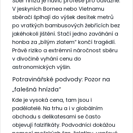
Sběr hnízd je navíc profese pro odvážné.
V jeskyních Bornea nebo Vietnamu
sběrači šplhají do výšek desítek metrů
po vratkých bambusových žebřících bez
jakéhokoli jištění. Stačí jedno zaváhání a
honba za „bílým zlatem“ končí tragédií.
Právě riziko a extrémní náročnost sběru
v divočině vyhání cenu do
astronomických výšin.
Potravinářské podvody: Pozor na
„falešná hnízda“
Kde je vysoká cena, tam jsou i
padělatelé. Na trhu a i v globálním
obchodu s delikatesami se často
objevují falzifikáty. Podvodníci dokážou