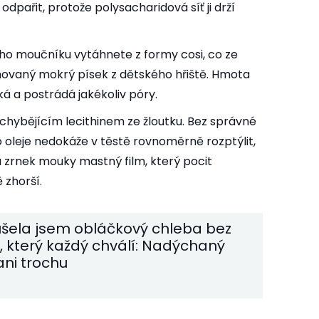
odpařit, protože polysacharidová síť ji drží
o moučníku vytáhnete z formy cosi, co ze
ovaný mokrý písek z dětského hřiště. Hmota
žká a postrádá jakékoliv póry.
chybějícím lecithinem ze žloutku. Bez správné
 oleje nedokáže v těstě rovnoměrně rozptýlit,
u zrnek mouky mastný film, který pocit
 zhorší.
šela jsem obláčkový chleba bez
 který každý chválí: Nadýchaný
ani trochu