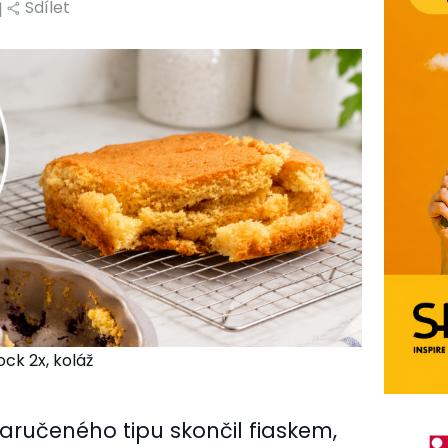
Sdílet
|
ock 2x, koláž
aručeného tipu skončil fiaskem,