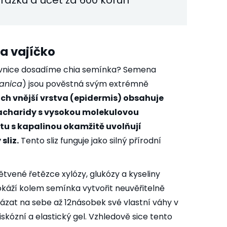
vyrážku a účet za 600 korun
a vajíčko
rovnice dosadíme chia semínka? Semena
panica
) jsou pověstná svým extrémně
ich vnější vrstva (epidermis) obsahuje
sacharidy s vysokou molekulovou
tu s kapalinou okamžitě uvolňují
sliz.
Tento sliz funguje jako silný přírodní
ětvené řetězce xylózy, glukózy a kyseliny
káží kolem semínka vytvořit neuvěřitelně
vázat na sebe až 12násobek své vlastní váhy v
skózní a elastický gel. Vzhledově sice tento