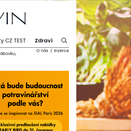
ty CZ TEST
Zdraví
O nás
Inzerce
bábovku,