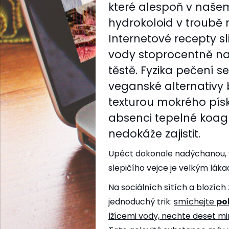
které alespoň v naše
hydrokoloid v troubě 
Internetové recepty sl
vody stoprocentně na
těstě. Fyzika pečení 
veganské alternativy 
texturou mokrého písk
absenci tepelné koagul
nedokáže zajistit.
Upéct dokonale nadýchanou, v
slepičího vejce je velkým lák
Na sociálních sítích a blozíc
jednoduchý trik:
smíchejte
po
lžícemi vody, nechte deset min