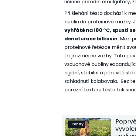
účinné přírodní emulgátory, ze
Při šlehání těsta dochází k
bublin do proteinové mřížky. J
vyhřáté na 180 °C, spustí se
denaturace bílkovin
.
Mezi p
proteinové řetězce měnit svou 
trojrozměrné vazby. Tato pevn
vzduchové bubliny expandující
rigidní, stabilní a pórovitá st
zchladnutí kolabovala.
Bez te
porézní texturu těsta tak sn
Poprvé
Trendy
vyvole