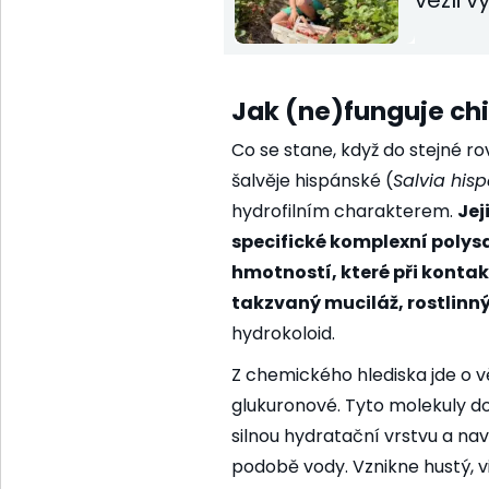
vezli 
Jak (ne)funguje chi
Co se stane, když do stejné 
šalvěje hispánské (
Salvia his
hydrofilním charakterem.
Jej
specifické komplexní poly
hmotností, které při kontak
takzvaný muciláž, rostlinný 
hydrokoloid.
Z chemického hlediska jde o v
glukuronové. Tyto molekuly do
silnou hydratační vrstvu a na
podobě vody. Vznikne hustý, vi