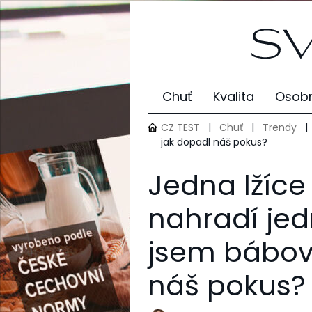
Chuť
Kvalita
Osobn
CZ TEST
|
Chuť
|
Trendy
|
jak dopadl náš pokus?
Jedna lžíce
nahradí jed
jsem bábov
náš pokus?