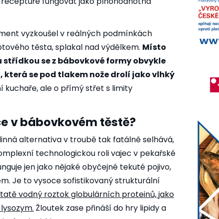
 receptuře fungovat jako plnohodnotná
iment vyzkoušel v reálných podmínkách
otového těsta, splakal nad výdělkem.
Místo
 střídkou se z bábovkové formy obvykle
 která se pod tlakem nože drolí jako vlhký
 kuchaře, ale o přímý střet s limity
jce v bábovkovém těstě?
inná alternativa v troubě tak fatálně selhává,
mplexní technologickou roli vajec v pekařské
unguje jen jako nějaké obyčejné tekuté pojivo,
m. Je to vysoce sofistikovaný strukturální
statě vodný roztok globulárních proteinů, jako
 lysozym.
Žloutek zase přináší do hry lipidy a