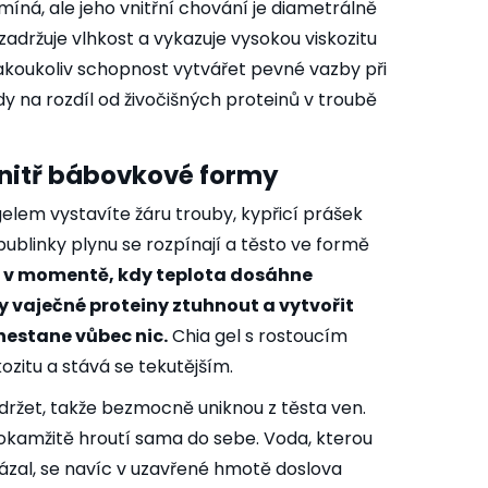
omíná, ale jeho vnitřní chování je diametrálně
zadržuje vlhkost a vykazuje vysokou viskozitu
akoukoliv schopnost vytvářet pevné vazby při
dy na rozdíl od živočišných proteinů v troubě
nitř bábovkové formy
gelem vystavíte žáru trouby, kypřicí prášek
 bublinky plynu se rozpínají a těsto ve formě
 v momentě, kdy teplota dosáhne
y vaječné proteiny ztuhnout a vytvořit
nestane vůbec nic.
Chia gel s rostoucím
ozitu a stává se tekutějším.
držet, takže bezmocně uniknou z těsta ven.
okamžitě hroutí sama do sebe. Voda, kterou
ázal, se navíc v uzavřené hmotě doslova