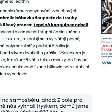
jména lecithin.
 mechanickému zachycování vzduchových
akmile bábovku šoupnete do trouby
 klíčový proces:
tepelná koagulace neboli
adesáti a osmdesáti stupni Celsia začnou
strukturu, rozbalují se a vytvářejí pevné,
á polymerní síť v podstatě zafixuje
 pod vlivem kypřicího prášku. Výsledkem je
řídka, která udrží váhu tuku a mouky, aniž by po
plem indukované fixace bílkovin nelze stabilní
adno vybudovat.
 na samosběru jahod: Z pole pro
né nás vyhnali tryskem, domů jsme