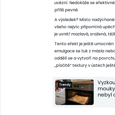
uvězní. Nedokáže se efektivně 
příliš pevně.
A výsledek? Místo nadýchanéh
všeho nejvíc připomíná upěch
je uvnitř mazlavá, sražená, tě
Tento efekt je ještě umocněn 
emulgace se tuk z másla nebo
oddělí se a vytvoří na povrch
„písčité“ textury v ústech ještě
Vyzkou
Trendy
mouky,
nebyl 