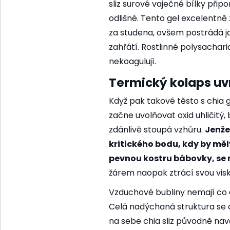
sliz surové vaječné bílky přip
odlišné. Tento gel excelentně 
za studena, ovšem postrádá j
zahřátí. Rostlinné polysachari
nekoagulují.
Termický kolaps uv
Když pak takové těsto s chia 
začne uvolňovat oxid uhličitý,
zdánlivě stoupá vzhůru.
Jenže
kritického bodu, kdy by měl
pevnou kostru bábovky, se 
žárem naopak ztrácí svou visk
Vzduchové bubliny nemají co 
Celá nadýchaná struktura se 
na sebe chia sliz původně nav