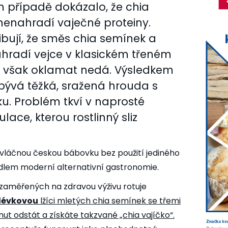
m případě dokázalo, že chia
nenahradí vaječné proteiny.
ibují, že směs chia semínek a
hradí vejce v klasickém třeném
se však oklamat nedá. Výsledkem
bývá těžká, sražená hrouda s
u. Problém tkví v naprosté
ace, kterou rostlinný sliz
láčnou českou bábovku bez použití jediného
adlem moderní alternativní gastronomie.
h zaměřených na zdravou výživu rotuje
lévkovou
lžíci mletých chia semínek se třemi
ut odstát a získáte takzvané „chia vajíčko“.