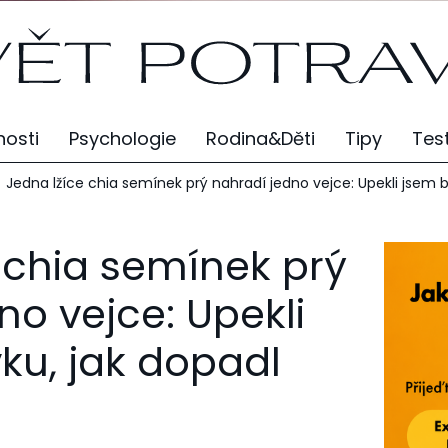
osti
Psychologie
Rodina&Děti
Tipy
Tes
Jedna lžíce chia semínek prý nahradí jedno vejce: Upekli jsem 
 chia semínek prý
no vejce: Upekli
ku, jak dopadl