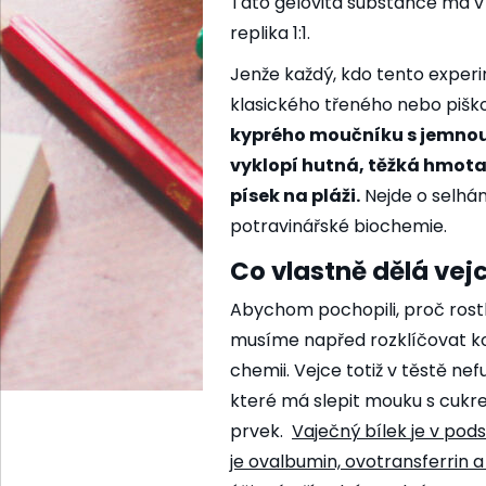
Tato gelovitá substance má v
replika 1:1.
Jenže každý, kdo tento exper
klasického třeného nebo pišk
kyprého moučníku s jemnou
vyklopí hutná, těžká hmota,
písek na pláži.
Nejde o selhání
potravinářské biochemie.
Co vlastně dělá ve
Abychom pochopili, proč rostl
musíme napřed rozklíčovat ko
chemii. Vejce totiž v těstě nef
které má slepit mouku s cukre
prvek.
Vaječný bílek je v pod
je ovalbumin, ovotransferrin a