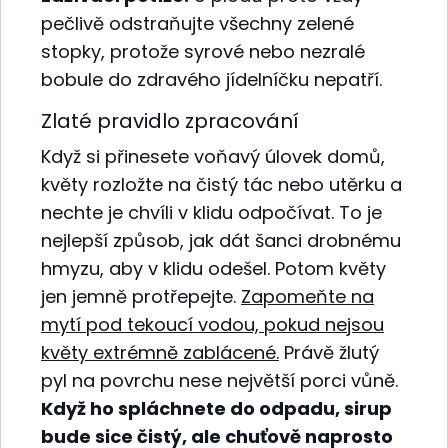
pečlivě odstraňujte všechny zelené
stopky, protože syrové nebo nezralé
bobule do zdravého jídelníčku nepatří.
Zlaté pravidlo zpracování
Když si přinesete voňavý úlovek domů,
květy rozložte na čistý tác nebo utěrku a
nechte je chvíli v klidu odpočívat. To je
nejlepší způsob, jak dát šanci drobnému
hmyzu, aby v klidu odešel. Potom květy
jen jemně protřepejte.
Zapomeňte na
mytí pod tekoucí vodou, pokud nejsou
květy extrémně zablácené.
Právě žlutý
pyl na povrchu nese největší porci vůně.
Když ho spláchnete do odpadu, sirup
bude sice čistý, ale chuťově naprosto