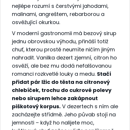
nejlépe rozumí s čerstvými jahodami,
malinami, angreštem, rebarborou a
osvěžující okurkou.
V moderní gastronomii má bezový sirup
jednu obrovskou výhodu, přináší totiž
chuť, kterou prostě neumíte ničím jiným
nahradit. Vanilka dezert zjemní, citron ho
osvěží, ale bez mu dodá nefalšovanou
romanci rozkvetlé louky a medu.
Stačí
přidat pár lžic do těsta na citronový
chlebíček, trochu do cukrové polevy
nebo sirupem lehce zakápnout
piškotový korpus.
V dezertech s ním ale
zacházejte střídmě. Jeho půvab stojí na
jemnosti – když ho nalijete moc,