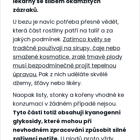
lékárny se slibem okamžitých
zázraků.
U bezu je navíc potřeba přesně vědět,
která část rostliny patří na talíř a za
jakých podmínek.
Zatímco květy se
tradičně používají na sirupy, čaje nebo
smažené kosmatice, zralé tmavé plody
musí bezpodmínečně projít tepelnou
úpravou.
Pak z nich uděláte skvělé
džemy, šťávy nebo likéry.
Naopak listy, stonky a kořeny vhodné ke
konzumaci v žádném případě nejsou.
Tyto části totiž obsahují kyanogenní
glykosidy, které mohou při
nevhodném zpracování způsobit silné
zažívací potíže.
U plodů proto vždy