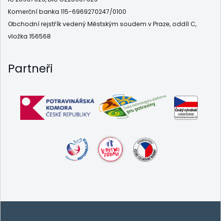
Komerční banka 115-6969270247/0100
Obchodní rejstřík vedený Městským soudem v Praze, oddíl C,
vložka 156568
Partneři