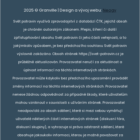
2025 © Granville | Design a vývoj webu:
Neogy
Svět potravin využívá zpravodajství z databází ČTK, jejichž obsah
je chráněn autorským zákonem. Přepis, šíření či další
zpřístupňování obsahu Svět potravin či jeho části veřejnosti, a to
jakýmkoliv způsobem, je bez předchozího souhlasu Svět potravin
výslovně zakázáno. Obsah stránek https://svet-potravin.cz je
průběžně aktualizován. Provozovatel neručí za aktuálnost a
úplnost informací na těchto internetových stránkách.
Provozovatel může kdykoliv bez předchozího upozornění provádět
změny informací na těchto internetových stránkách. Provozovatel
nenese žádnou odpovědnost za případné škody, které uživatelům
mohou vzniknout v souvislosti s užíváním stránek. Provozovatel
neodpovídá za obsah sdělení, které si mezi sebou vyměňují
uživatelé některých částí internetových stránek (diskusní fóra,
diskusní skupiny), a vyhrazuje si právo odstranit sdělení, které
obsahuje jakoukoliv informaci, kterou je možné považovat za