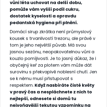
vůni léta uchovat na delší dobu,
pomůže vám vyšší podíl cukru,
dostatek kyselosti a opravdu
pedantská hygiena při plnění.
Domácí sirup zkrátka není průmyslový
kousek s trvanlivostí trezoru, ale právě v
tom je jeho největší půvab. Má svou
jasnou sezónu, neopakovatelnou vůni a
kouzlo pomíjivosti. Je to jasný důkaz, že i
obyčejný keř za plotem vám může dát
surovinu s překvapivě noblesní chutí. Jen
se k němu musí přistupovat s
respektem.
Když nasbíráte čisté květy
v pravý čas a nespláchnete z nich to
nejlepší, odnesete si domů tu
nejvoňavější tekutou vzpomínku na