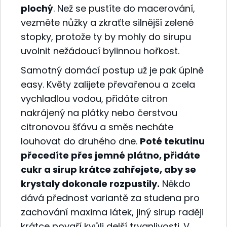
plochý
. Než se pustíte do macerování,
vezměte nůžky a zkraťte silnější zelené
stopky, protože ty by mohly do sirupu
uvolnit nežádoucí bylinnou hořkost.
Samotný domácí postup už je pak úplně
easy. Květy zalijete převařenou a zcela
vychladlou vodou, přidáte citron
nakrájený na plátky nebo čerstvou
citronovou šťávu a směs necháte
louhovat do druhého dne.
Poté tekutinu
přecedíte přes jemné plátno, přidáte
cukr a sirup krátce zahřejete, aby se
krystaly dokonale rozpustily.
Někdo
dává přednost variantě za studena pro
zachování maxima látek, jiný sirup raději
krátce povaří kvůli delší trvanlivosti. V