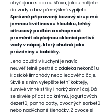
obyčejnou sladkou šťávu, jakou nalijete
do vody a bez přemýšlení vypijete.
Správně připravený bezový sirup má
jemnou květinovou hloubku, lehký
citrusový podtón a schopnost
proměnit obyčejnou sklenici perlivé
vody v nápoj, který chutná jako
prázdniny u babičky.
Jeho použití v kuchyni je navíc
neuvěřitelně pestré a zdaleka nekončí u
klasické limonády nebo ledového čaje.
Skvěle s ním vylepšíte letní koktejly,
šumivé vinné střiky i horký zimní čaj. Dá
se skvěle přidat do krémů, jogurtových
dezertů, panna cotty, ovocných sorbetů
nebo nadýchané šlehačky. Z ovoce si