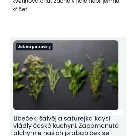
květinová chuť začne v jídle nepříjemně
křičet.
Jak na potraviny
Libeček, šalvěj a saturejka kdysi
vládly české kuchyni. Zapomenutá
alchymie našich prababiček se