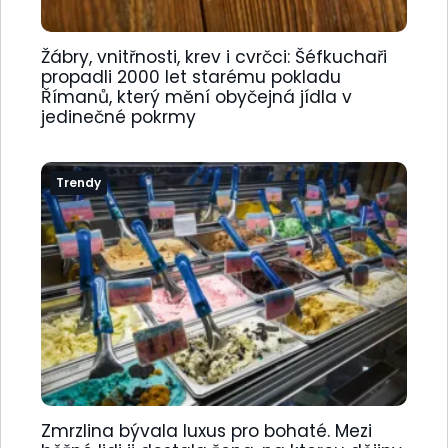
Žábry, vnitřnosti, krev i cvrčci: Šéfkuchaři
propadli 2000 let starému pokladu
Římanů, který mění obyčejná jídla v
jedinečné pokrmy
Trendy
Zmrzlina bývala luxus pro bohaté. Mezi