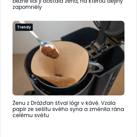
běžné lidi ji dostala žena, na kterou dějiny
zapomněly
Trendy
Ženu z Drážďan štval lógr v kávě. Vzala
papír ze sešitu svého syna a změnila rána
celému světu