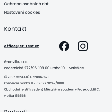
Ochrana osobních dat
Nastavení cookies
Kontakt
office@cz-test.cz
Granville, s.r.o.
Počernická 272/96, 108 00 Praha 10 - Malešice
IČ 28967623, DIČ CZ28967623
Komerční banka 115-6969270247/0100
Obchodní rejstřík vedený Městským soudem v Praze, oddíl C,
vložka 156568