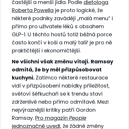
častější a menší jídla. Podle
dietologa
Roberta Powella
je proto logické, že
některé podniky zavádějí „malá menu“ i
přímo pro uživatele léků s obsahem
GLP-1. U těchto hostů totiž běžná porce
často končí v koši a malý talíř je pro ně
praktičtější i ekonomičtější.
Ne všichni však změnu vítají. Ramsay
odmítá, že by měl přizpůsobovat
kuchyni.
Zatímco některé restaurace
vidí v přizpůsobení nabídky příležitost,
světoví šéfkuchaři se k trendu staví
zdrženlivě nebo přímo odmítavě. Mezi
nejvýraznější kritiky patří Gordon
Ramsay.
Pro magazín
People
jednoznačně uvedl,
že žádné změny