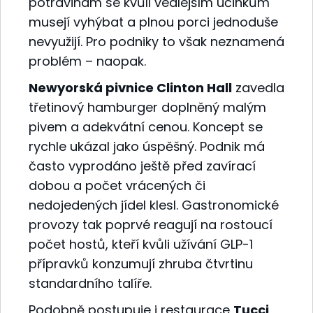
potravinám se kvůli vedlejším účinkům
musejí vyhýbat a plnou porci jednoduše
nevyužijí. Pro podniky to však neznamená
problém – naopak.
Newyorská pivnice Clinton Hall
zavedla
třetinový hamburger doplněný malým
pivem a adekvátní cenou. Koncept se
rychle ukázal jako úspěšný. Podnik má
často vyprodáno ještě před zavírací
dobou a počet vrácených či
nedojedených jídel klesl. Gastronomické
provozy tak poprvé reagují na rostoucí
počet hostů, kteří kvůli užívání GLP-1
přípravků konzumují zhruba čtvrtinu
standardního talíře.
Podobně postupuje i restaurace
Tucci