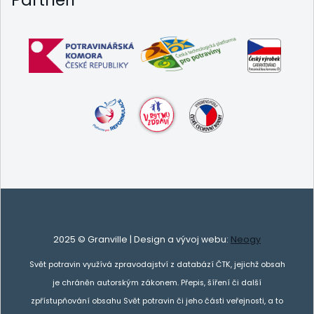
Partneři
2025 © Granville | Design a vývoj webu:
Neogy
Svět potravin využívá zpravodajství z databází ČTK, jejichž obsah
je chráněn autorským zákonem. Přepis, šíření či další
zpřístupňování obsahu Svět potravin či jeho části veřejnosti, a to