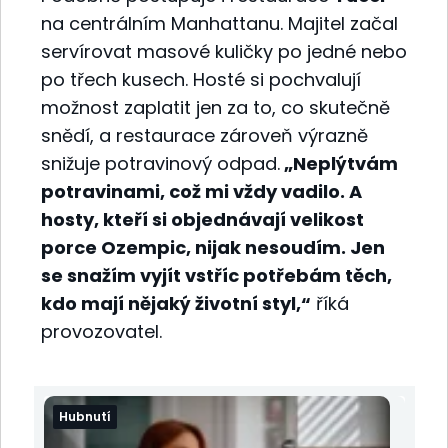
na centrálním Manhattanu. Majitel začal
servírovat masové kuličky po jedné nebo
po třech kusech. Hosté si pochvalují
možnost zaplatit jen za to, co skutečně
snědí, a restaurace zároveň výrazně
snižuje potravinový odpad.
„Neplýtvám
potravinami, což mi vždy vadilo. A
hosty, kteří si objednávají velikost
porce Ozempic, nijak nesoudím. Jen
se snažím vyjít vstříc potřebám těch,
kdo mají nějaký životní styl,“
říká
provozovatel.
Hubnutí