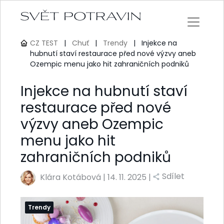
CZ TEST
|
Chuť
|
Trendy
|
Injekce na
hubnutí staví restaurace před nové výzvy aneb
Ozempic menu jako hit zahraničních podniků
Injekce na hubnutí staví
restaurace před nové
výzvy aneb Ozempic
menu jako hit
zahraničních podniků
Sdílet
Klára Kotábová
|
14. 11. 2025 |
Trendy