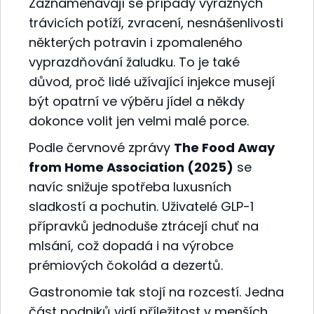
Zaznamenávají se případy výrazných
trávicích potíží, zvracení, nesnášenlivosti
některých potravin i zpomaleného
vyprazdňování žaludku. To je také
důvod, proč lidé užívající injekce musejí
být opatrní ve výběru jídel a někdy
dokonce volit jen velmi malé porce.
Podle červnové zprávy
The Food Away
from Home Association (2025)
se
navíc snižuje spotřeba luxusních
sladkostí a pochutin. Uživatelé GLP-1
přípravků jednoduše ztrácejí chuť na
mlsání, což dopadá i na výrobce
prémiových čokolád a dezertů.
Gastronomie tak stojí na rozcestí. Jedna
část podniků vidí příležitost v menších