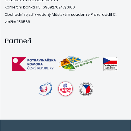
Komerční banka 115-6969270247/0100
Obchodní rejstřík vedený Městským soudem v Praze, oddíl C,
vložka 156568
Partneři