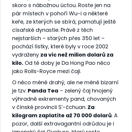
skoro s nábožnou úctou. Roste jen na
pár místech v pohoří Wu-i a některé
keře, ze kterých se sbírá, pamatují ještě
císařské dynastie. Právě z těch
nejstarších – starých přes 350 let –
pochází lístky, které byly v roce 2002
vydraženy
za víc než milion dolarů za
kilo.
Od té doby je Da Hong Pao něco
jako Rolls-Royce mezi čaji.
O něco méně drahý, ale ne méně bizarní
je tzv.
Panda Tea
– zelený čaj hnojený
výhradně exkrementy pand, chovaných
v čínské provincii S’-čchuan.
Za
kilogram zaplatíte až 70 000 dolarů
. A
pozor, další extravagantní odrůdou je i
japonský čaj Gyokuro, který roste