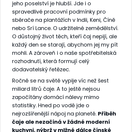
jeho poselství je hlubší. Jde i o
spravedlivé pracovní podmínky pro
sběrače na plantážích v Indii, Keni, Číně
nebo Srí Lance. O udržitelné zemědělství.
O důstojný život těch, kteří čaj nepijí, ale
každý den se starají, abychom jej my pít
mohli. A zároveň i o naše spotřebitelská
rozhodnutí, která formují celý
dodavatelský řetězec.
Ročně se na světě vypije víc než šest
miliard litrů čaje. A to ještě nejsou
započítány domácí nálevy mimo
statistiky. Hned po vodě jde o
nejrozšířenější nápoj na planetě.
Příběh
čaje ale nezačíná v žádné moderní
kuchyni, nýbrž v mlžné dálce čínské