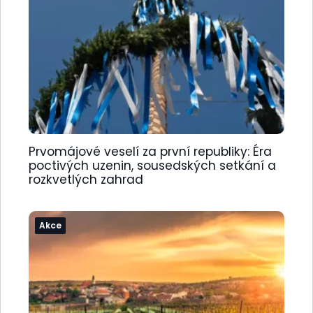
Prvomájové veselí za první republiky: Éra
poctivých uzenin, sousedských setkání a
rozkvetlých zahrad
Akce