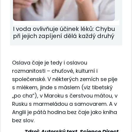
I voda ovlivňuje účinek léků: Chybu
při jejich zapíjení dělá každý druhý
Oslava čaje je tedy i oslavou
rozmanitosti – chuťové, kulturní i
společenské. V některých zemích se pije
s mlékem, jinde s máslem (viz tibetský
„po cha“), v Maroku s čerstvou mátou, v
Rusku s marmeládou a samovarem. A v
Anglii je pátá hodina bez čaje jako kniha
bez slov.
Zdroj: Autorský text,
Science Direct
,