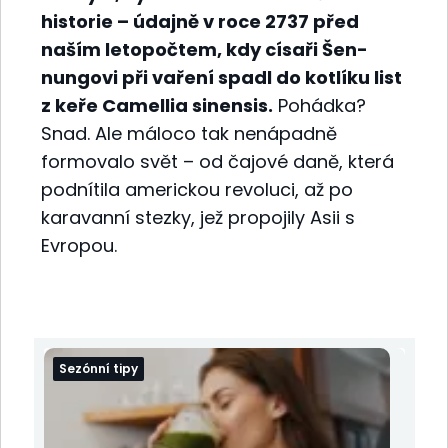
historie – údajně v roce 2737 před
naším letopočtem, kdy císaři Šen-
nungovi při vaření spadl do kotlíku list
z keře Camellia sinensis.
Pohádka?
Snad. Ale máloco tak nenápadně
formovalo svět – od čajové daně, která
podnítila americkou revoluci, až po
karavanní stezky, jež propojily Asii s
Evropou.
Sezónní tipy