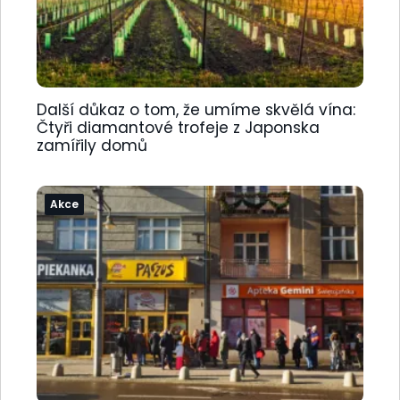
Další důkaz o tom, že umíme skvělá vína:
Čtyři diamantové trofeje z Japonska
zamířily domů
Akce