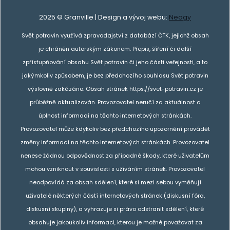
2025 © Granville | Design a vývoj webu:
Neogy
Svět potravin využívá zpravodajství z databází ČTK, jejichž obsah
je chráněn autorským zákonem. Přepis, šíření či další
zpřístupňování obsahu Svět potravin či jeho části veřejnosti, a to
jakýmkoliv způsobem, je bez předchozího souhlasu Svět potravin
výslovně zakázáno. Obsah stránek https://svet-potravin.cz je
průběžně aktualizován. Provozovatel neručí za aktuálnost a
úplnost informací na těchto internetových stránkách.
Provozovatel může kdykoliv bez předchozího upozornění provádět
změny informací na těchto internetových stránkách. Provozovatel
nenese žádnou odpovědnost za případné škody, které uživatelům
mohou vzniknout v souvislosti s užíváním stránek. Provozovatel
neodpovídá za obsah sdělení, které si mezi sebou vyměňují
uživatelé některých částí internetových stránek (diskusní fóra,
diskusní skupiny), a vyhrazuje si právo odstranit sdělení, které
obsahuje jakoukoliv informaci, kterou je možné považovat za