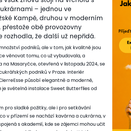
ukrárnami – jednou ve
ažské Kampě, druhou v moderním
A přestože obě provozovny
e rozhodla, že další už nepřidá.
ožství podniků, ale v tom, jak kvalitně jsou
ce věnovat tomu, co už vybudovala, a
a na Masaryčce, otevřená v listopadu 2024, se
 cukrářských podniků v Praze. Interiér
CierreEsse působí elegantně a moderně,
e světelná instalace Sweet Butterflies od
 pro sladké požitky, ale i pro setkávání
co v přízemí se nachází kavárna a cukrárna, v
spojená s akademií, kde se zájemci mohou učit