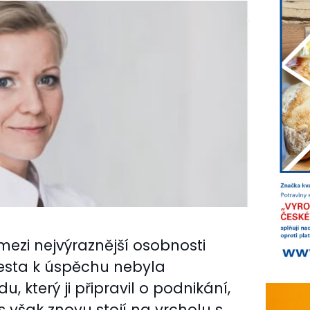
mezi nejvýraznější osobnosti
 cesta k úspěchu nebyla
, který ji připravil o podnikání,
s však znovu stojí na vrcholu s