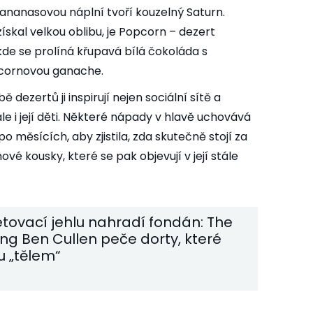
ananasovou náplní tvoří kouzelný Saturn.
ískal velkou oblibu, je Popcorn – dezert
kde se prolíná křupavá bílá čokoláda s
ornovou ganache.
 dezertů ji inspirují nejen sociální sítě a
le i její děti. Některé nápady v hlavě uchovává
po měsících, aby zjistila, zda skutečně stojí za
nové kousky, které se pak objevují v její stále
etovací jehlu nahradí fondán: The
ng Ben Cullen peče dorty, které
 „tělem“