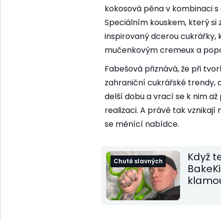
kokosová pěna v kombinaci s 
Speciálním kouskem, který si z
inspirovaný dcerou cukrářky, 
mučenkovým cremeux a popc
Fabešová přiznává, že při tvorbě
zahraniční cukrářské trendy, a
delší dobu a vrací se k nim až 
realizaci. A právě tak vznikají 
se měnící nabídce.
Když t
Chutě slavných
BakeKi
klamou