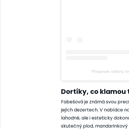
Příspěvek sdílený Iv
Dortíky, co klamou
Fabešová je známá svou preciz
jejích dezertech. V nabídce na
lahodné, ale i esteticky doko
skutečný plod, mandarinkový 