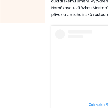
cukrářskému umění. Vytváření
Nemčkovou, vítězkou MasterCh
přivezla z michelinské restau
Zobrazit př