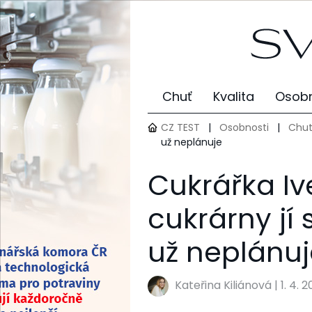
Chuť
Kvalita
Osobn
CZ TEST
|
Osobnosti
|
Chut
už neplánuje
Cukrářka Iv
cukrárny jí 
už neplánuj
Kateřina Kiliánová
|
1. 4. 