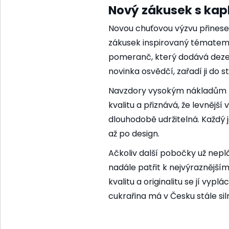
Nový zákusek s kap
Novou chuťovou výzvu přinese
zákusek inspirovaný tématem k
pomeranč, který dodává dezert
novinka osvědčí, zařadí ji do 
Navzdory vysokým nákladům na
kvalitu a přiznává, že levnější
dlouhodobě udržitelná. Každý j
až po design.
Ačkoliv další pobočky už neplán
nadále patřit k nejvýraznějš
kvalitu a originalitu se jí vypl
cukrařina má v Česku stále siln