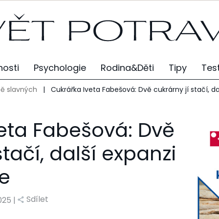
osti
Psychologie
Rodina&Děti
Tipy
Tes
ě slavných
|
Cukrářka Iveta Fabešová: Dvě cukrárny jí stačí, da
eta Fabešová: Dvě
stačí, další expanzi
e
Sdílet
2025 |