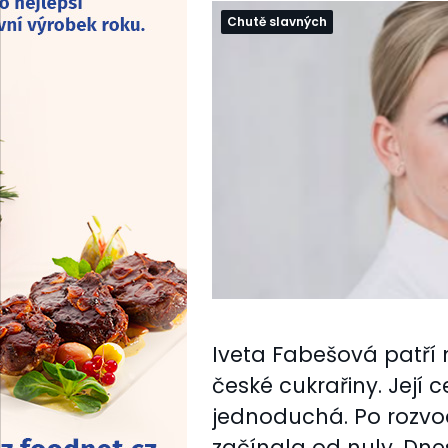
Chutě slavných
Iveta Fabešová patří 
české cukrařiny. Její
jednoduchá. Po rozvodu
začínala od nuly. Dne