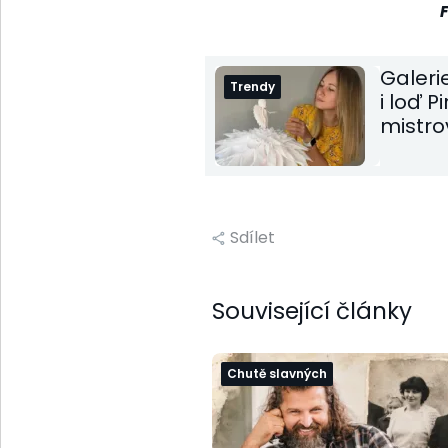
Galeri
Trendy
i loď P
mistro
Sdílet
Související články
Chutě slavných