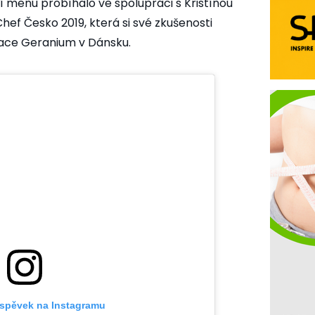
 menu probíhalo ve spolupráci s Kristínou
ef Česko 2019, která si své zkušenosti
race Geranium v Dánsku.
íspěvek na Instagramu