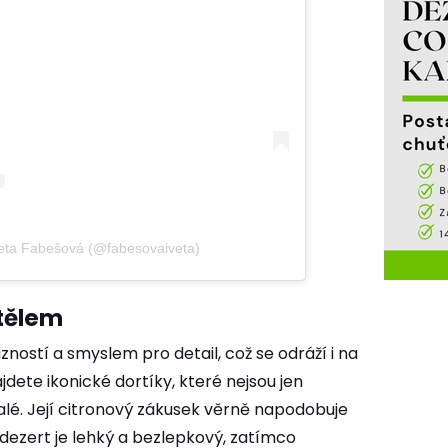
eta Fabešová (@fabesovaiveta)
 tělem
ností a smyslem pro detail, což se odráží i na
jdete ikonické dortíky, které nejsou jen
nalé. Její citronový zákusek věrně napodobuje
dezert je lehký a bezlepkový, zatímco