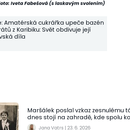
Foto: Iveta Fabešová (s laskavým svolením)
e: Amatérská cukrářka upeče bazén
irátů z Karibiku: Svět obdivuje její
vská díla
Maršálek poslal vzkaz zesnulému tá
dnes stojí na zahradě, kde spolu 
Jana Vatrs
|
23. 6. 2026