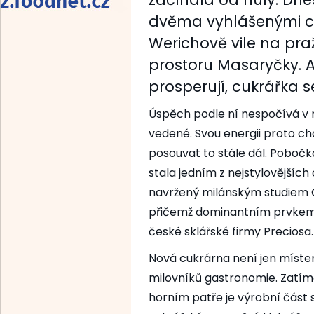
dvěma vyhlášenými c
Werichově vile na pr
prostoru Masaryčky. 
prosperují, cukrářka s
Úspěch podle ní nespočívá v mn
vedené. Svou energii proto ch
posouvat to stále dál. Pobočk
stala jedním z nejstylovějších
navržený milánským studiem 
přičemž dominantním prvkem j
české sklářské firmy Preciosa.
Nová cukrárna není jen místem
milovníků gastronomie. Zatím
horním patře je výrobní část 