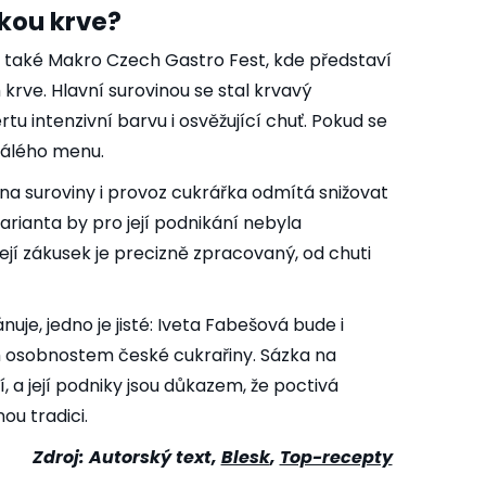
kou krve?
 také Makro Czech Gastro Fest, kde představí
rve. Hlavní surovinou se stal krvavý
u intenzivní barvu i osvěžující chuť. Pokud se
stálého menu.
 suroviny i provoz cukrářka odmítá snižovat
 varianta by pro její podnikání nebyla
ejí zákusek je precizně zpracovaný, od chuti
uje, jedno je jisté: Iveta Fabešová bude i
ím osobnostem české cukrařiny. Sázka na
ácí, a její podniky jsou důkazem, že poctivá
ou tradici.
Zdroj: Autorský text,
Blesk
,
Top-recepty