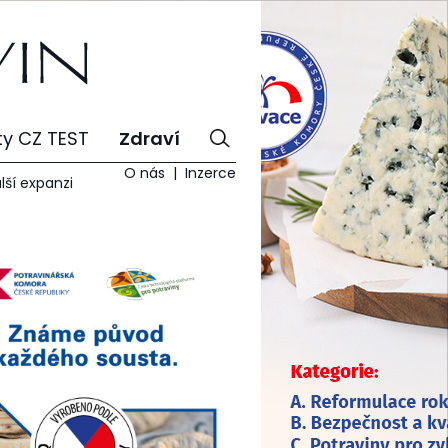
ty CZ TEST
Zdraví
O nás
Inzerce
lší expanzi