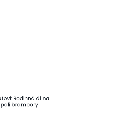
tovi: Rodinná dílna
kopali brambory