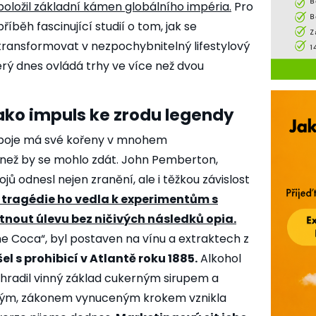
 položil základní kámen globálního impéria.
Pro
íběh fascinující studií o tom, jak se
ransformovat v nezpochybnitelný lifestylový
erý dnes ovládá trhy ve více než dvou
jako impuls ke zrodu legendy
ápoje má své kořeny v mnohem
 než by se mohlo zdát. John Pemberton,
jů odnesl nejen zranění, ale i těžkou závislost
 tragédie ho vedla k experimentům s
tnout úlevu bez ničivých následků opia.
e Coca“, byl postaven na vínu a extraktech z
l s prohibicí v Atlantě roku 1885.
Alkohol
radil vinný základ cukerným sirupem a
ným, zákonem vynuceným krokem vznikla