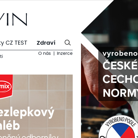
ty CZ TEST
Zdraví
O nás
Inzerce
ti