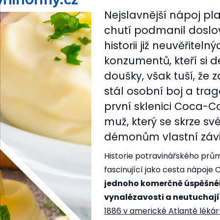
Nejslavnější nápoj pl
chutí podmanil doslov
historii již neuvěřitel
konzumentů, kteří si 
doušky, však tuší, že
stál osobní boj a trag
první sklenici Coca-C
muž, který se skrze s
démonům vlastní závis
Historie potravinářského prům
fascinující jako cesta nápoje
jednoho komerčně úspěšného
vynalézavosti a neutuchají
1886 v americké Atlantě léká