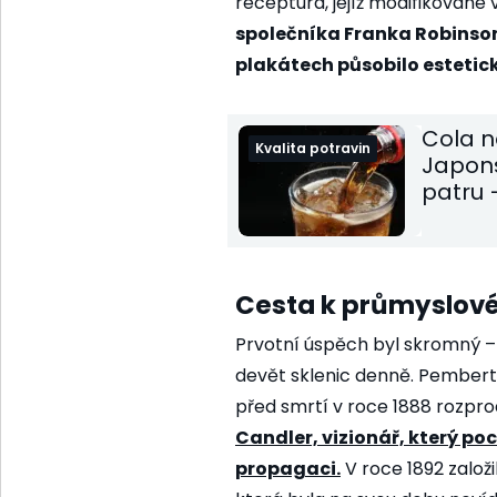
receptura, jejíž modifikované
společníka Franka Robinson
plakátech působilo estetic
Cola n
Kvalita potravin
Japons
patru 
Cesta k průmyslov
Prvotní úspěch byl skromný –
devět sklenic denně. Pemberto
před smrtí v roce 1888 rozpro
Candler, vizionář, který poc
propagaci.
V roce 1892 založ