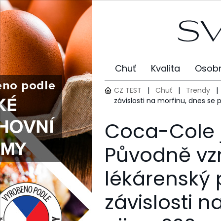
Chuť
Kvalita
Osobn
CZ TEST
|
Chuť
|
Trendy
|
závislosti na morfinu, dnes se 
Coca-Cole je
Původně vzn
lékárenský 
závislosti n