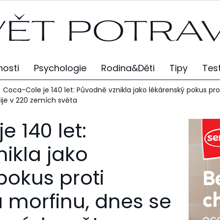
osti
Psychologie
Rodina&Děti
Tipy
Tes
Coca-Cole je 140 let: Původně vznikla jako lékárenský pokus pro
pije v 220 zemích světa
 140 let:
ikla jako
pokus proti
a morfinu, dnes se