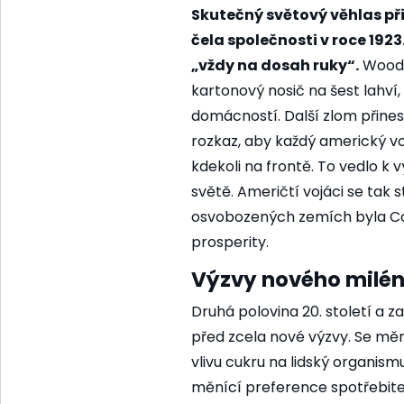
Skutečný světový věhlas při
čela společnosti v roce 192
„vždy na dosah ruky“.
Woodru
kartonový nosič na šest lahví,
domácností. Další zlom přines
rozkaz, aby každý americký vo
kdekoli na frontě. To vedlo k
světě. Američtí vojáci se ta
osvobozených zemích byla C
prosperity.
Výzvy nového miléni
Druhá polovina 20. století a 
před zcela nové výzvy. Se mě
vlivu cukru na lidský organis
měnící preference spotřebite