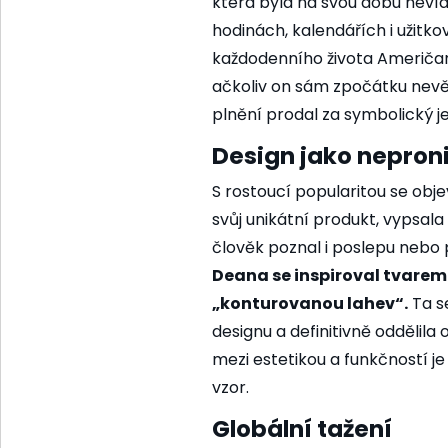
která byla na svou dobu neví
hodinách, kalendářích i užitk
každodenního života Američa
ačkoliv on sám zpočátku nevěř
plnění prodal za symbolický j
Design jako nepron
S rostoucí popularitou se obje
svůj unikátní produkt, vypsala
člověk poznal i poslepu nebo 
Deana se inspiroval tvare
„konturovanou lahev“.
Ta s
designu a definitivně oddělila 
mezi estetikou a funkčností 
vzor.
Globální tažení