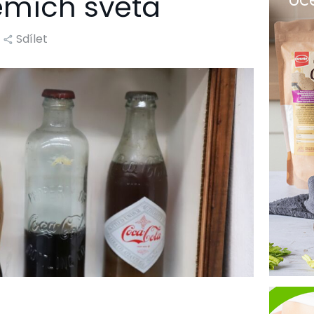
zemích světa
Sdílet
|