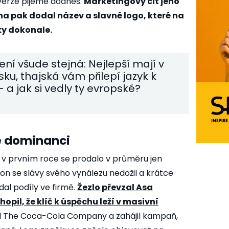
 verze pijeme dodnes.
Marketingový cit jeho
a pak dodal název a slavné logo, které na
ky dokonale.
ení všude stejná: Nejlepší mají v
ku, thajská vám přilepí jazyk k
– a jak si vedly ty evropské?
é dominanci
 v prvním roce se prodalo v průměru jen
n se slávy svého vynálezu nedožil a krátce
dal podíly ve firmě.
Žezlo převzal Asa
hopil, že klíč k úspěchu leží v masivní
il The Coca-Cola Company a zahájil kampaň,