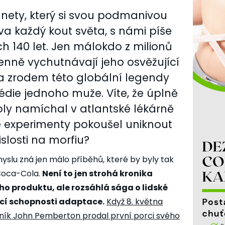
anety, který si svou podmanivou
a každý kout světa, s námi píše
ných 140 let. Jen málokdo z milionů
denně vychutnávají jeho osvěžující
 za zrodem této globální legendy
édie jednoho muže. Víte, že úplně
oly namíchal v atlantské lékárně
vé experimenty pokoušel uniknout
losti na morfiu?
yslu zná jen málo příběhů, které by byly tak
 Coca-Cola.
Není to jen strohá kronika
 produktu, ale rozsáhlá sága o lidské
cí schopnosti adaptace.
Když 8. května
rník John Pemberton prodal první porci svého