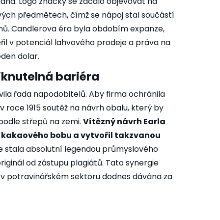
daná. Logo značky se začalo objevovat na
ových předmětech, čímž se nápoj stal součástí
nů. Candlerova éra byla obdobím expanze,
il v potenciál lahvového prodeje a práva na
eden dolar.
iknutelná bariéra
vila řada napodobitelů. Aby firma ochránila
 v roce 1915 soutěž na návrh obalu, který by
podle střepů na zemi.
Vítězný návrh Earla
m kakaového bobu a vytvořil takzvanou
e stala absolutní legendou průmyslového
originál od zástupu plagiátů. Tato synergie
je v potravinářském sektoru dodnes dávána za