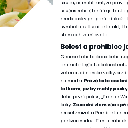
sirupu, nemohl tušit, že právě
současného čtenáře je tento př
medicínský preparát dokáže t
symbol a kulturní artefakt, kt
stovkách zemí světa.
Bolest a prohibice 
Genese tohoto ikonického n
dramatičtějších okolnostech,
veterán občanské války, si z bo
na morfiu.
Právě tato osobní
látkami, jež by mohly posky
Jeho první pokus, „French Win
koky.
Zásadní zlom však přiše
musel zmizet a Pemberton nah
perlivou vodou. Tímto náhod