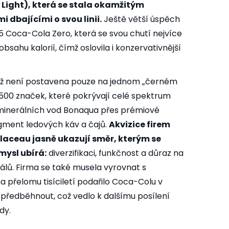
Light), která se stala okamžitým
i dbajícími o svou linii.
Ještě větší úspěch
 Coca-Cola Zero, která se svou chutí nejvíce
 obsahu kalorií, čímž oslovila i konzervativnější
 již není postavena pouze na jednom „černém
s 500 značek, které pokrývají celé spektrum
 minerálních vod Bonaqua přes prémiové
gment ledových káv a čajů.
Akvizice firem
laceau jasně ukazují směr, kterým se
mysl ubírá:
diverzifikaci, funkčnost a důraz na
álů. Firma se také musela vyrovnat s
na přelomu tisíciletí podařilo Coca-Colu v
předběhnout, což vedlo k dalšímu posílení
dy.