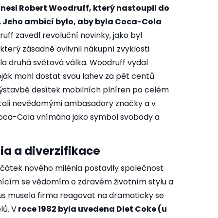
nesl Robert Woodruff, který nastoupil do
3. Jeho ambicí bylo, aby byla Coca-Cola
ff zavedl revoluční novinky, jako byl
 který zásadně ovlivnil nákupní zvyklosti
la druhá světová válka. Woodruff vydal
ják mohl dostat svou lahev za pět centů
 výstavbě desítek mobilních plníren po celém
k stali nevědomými ambasadory značky a v
oca-Cola vnímána jako symbol svobody a
a a diverzifikace
začátek nového milénia postavily společnost
nícím se vědomím o zdravém životním stylu a
mus musela firma reagovat na dramaticky se
lů. V
roce 1982 byla uvedena Diet Coke (u