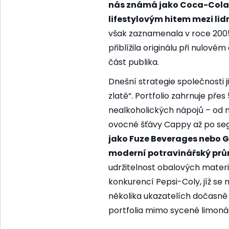
nás známá jako Coca-Cola 
lifestylovým hitem mezi lidm
však zaznamenala v roce 2005
přiblížila originálu při nulovém
část publika.
Dnešní strategie společnosti
zlatě“. Portfolio zahrnuje pře
nealkoholických nápojů – od
ovocné šťávy Cappy až po se
jako Fuze Beverages nebo G
moderní potravinářský prů
udržitelnost obalových materi
konkurencí Pepsi-Coly, jíž se 
několika ukazatelích dočasně 
portfolia mimo sycené limoná