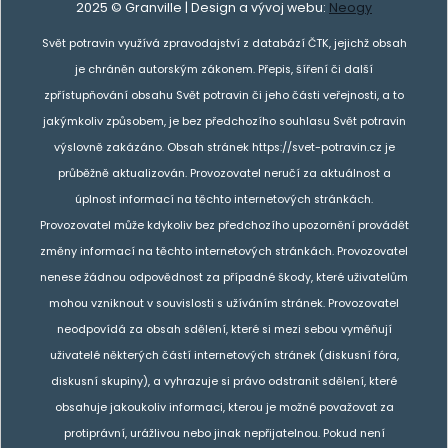
2025 © Granville | Design a vývoj webu:
Neogy
Svět potravin využívá zpravodajství z databází ČTK, jejichž obsah
je chráněn autorským zákonem. Přepis, šíření či další
zpřístupňování obsahu Svět potravin či jeho části veřejnosti, a to
jakýmkoliv způsobem, je bez předchozího souhlasu Svět potravin
výslovně zakázáno. Obsah stránek https://svet-potravin.cz je
průběžně aktualizován. Provozovatel neručí za aktuálnost a
úplnost informací na těchto internetových stránkách.
Provozovatel může kdykoliv bez předchozího upozornění provádět
změny informací na těchto internetových stránkách. Provozovatel
nenese žádnou odpovědnost za případné škody, které uživatelům
mohou vzniknout v souvislosti s užíváním stránek. Provozovatel
neodpovídá za obsah sdělení, které si mezi sebou vyměňují
uživatelé některých částí internetových stránek (diskusní fóra,
diskusní skupiny), a vyhrazuje si právo odstranit sdělení, které
obsahuje jakoukoliv informaci, kterou je možné považovat za
protiprávní, urážlivou nebo jinak nepřijatelnou. Pokud není