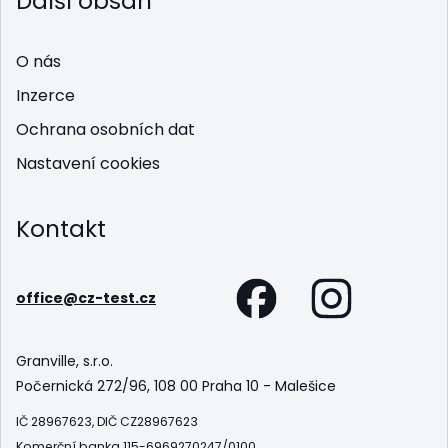
Další obsah
O nás
Inzerce
Ochrana osobních dat
Nastavení cookies
Kontakt
office@cz-test.cz
Granville, s.r.o.
Počernická 272/96, 108 00 Praha 10 - Malešice
IČ 28967623, DIČ CZ28967623
Komerční banka 115-6969270247/0100