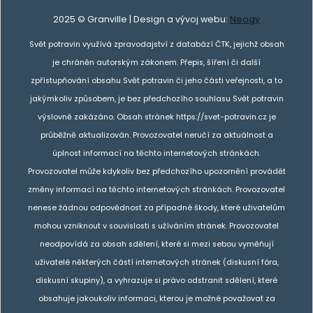
2025 © Granville | Design a vývoj webu:
Neogy
Svět potravin využívá zpravodajství z databází ČTK, jejichž obsah
je chráněn autorským zákonem. Přepis, šíření či další
zpřístupňování obsahu Svět potravin či jeho části veřejnosti, a to
jakýmkoliv způsobem, je bez předchozího souhlasu Svět potravin
výslovně zakázáno. Obsah stránek https://svet-potravin.cz je
průběžně aktualizován. Provozovatel neručí za aktuálnost a
úplnost informací na těchto internetových stránkách.
Provozovatel může kdykoliv bez předchozího upozornění provádět
změny informací na těchto internetových stránkách. Provozovatel
nenese žádnou odpovědnost za případné škody, které uživatelům
mohou vzniknout v souvislosti s užíváním stránek. Provozovatel
neodpovídá za obsah sdělení, které si mezi sebou vyměňují
uživatelé některých částí internetových stránek (diskusní fóra,
diskusní skupiny), a vyhrazuje si právo odstranit sdělení, které
obsahuje jakoukoliv informaci, kterou je možné považovat za