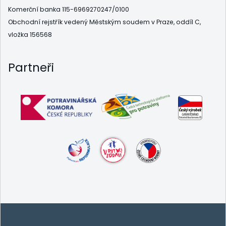
Komerční banka 115-6969270247/0100
Obchodní rejstřík vedený Městským soudem v Praze, oddíl C,
vložka 156568
Partneři