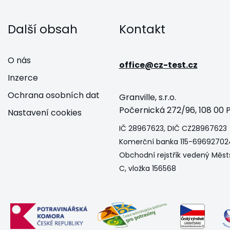
Další obsah
Kontakt
O nás
office@cz-test.cz
Inzerce
Ochrana osobních dat
Granville, s.r.o.
Počernická 272/96, 108 00 P
Nastavení cookies
IČ 28967623, DIČ CZ28967623
Komerční banka 115-69692702
Obchodní rejstřík vedený Měst
C, vložka 156568