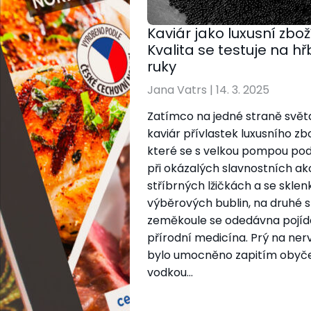
Kaviár jako luxusní zbož
Kvalita se testuje na h
ruky
Jana Vatrs
|
14. 3. 2025
Zatímco na jedné straně světa
kaviár přívlastek luxusního zbo
které se s velkou pompou po
při okázalých slavnostních ak
stříbrných lžičkách a se sklen
výběrových bublin, na druhé 
zeměkoule se odedávna pojída
přírodní medicína. Prý na ner
bylo umocněno zapitím obyč
vodkou…