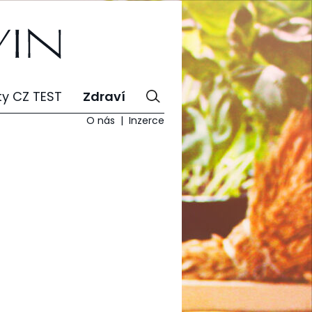
ty CZ TEST
Zdraví
O nás
Inzerce