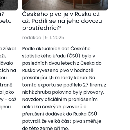
í?
Českého piva je v Rusku až
řbetu
až: Podílí se na jeho dovozu
prostředníci?
redakce
|
9. 1. 2025
 získal
Podle aktuálních dat Českého
ží,
statistického úřadu (ČSÚ) bylo v
dávalo
posledních dvou letech z Česka do
cích na
Ruska vyvezeno pivo v hodnotě
kou
přesahující 1,5 miliardy korun. Na
straně
tomto exportu se podílelo 27 firem, z
l jako
nichž zhruba polovina byly pivovary.
vy - což
Navzdory oficiálním prohlášením
ejnou
několika českých pivovarů o
přerušení dodávek do Ruska ČSÚ
potvrdil, že velká část piva směřuje
do této země přímo.