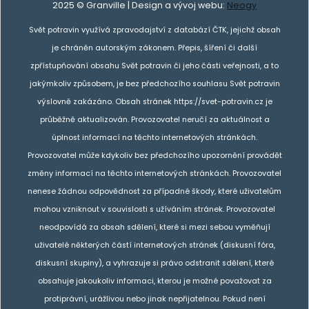
2025 © Granville | Design a vývoj webu:
Neogy
Svět potravin využívá zpravodajství z databází ČTK, jejichž obsah
je chráněn autorským zákonem. Přepis, šíření či další
zpřístupňování obsahu Svět potravin či jeho části veřejnosti, a to
jakýmkoliv způsobem, je bez předchozího souhlasu Svět potravin
výslovně zakázáno. Obsah stránek https://svet-potravin.cz je
průběžně aktualizován. Provozovatel neručí za aktuálnost a
úplnost informací na těchto internetových stránkách.
Provozovatel může kdykoliv bez předchozího upozornění provádět
změny informací na těchto internetových stránkách. Provozovatel
nenese žádnou odpovědnost za případné škody, které uživatelům
mohou vzniknout v souvislosti s užíváním stránek. Provozovatel
neodpovídá za obsah sdělení, které si mezi sebou vyměňují
uživatelé některých částí internetových stránek (diskusní fóra,
diskusní skupiny), a vyhrazuje si právo odstranit sdělení, které
obsahuje jakoukoliv informaci, kterou je možné považovat za
protiprávní, urážlivou nebo jinak nepřijatelnou. Pokud není