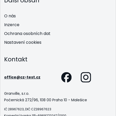
Další obsah
O nás
Inzerce
Ochrana osobních dat
Nastavení cookies
Kontakt
office@cz-test.cz
Granville, s.r.o.
Počernická 272/96, 108 00 Praha 10 - Malešice
IČ 28967623, DIČ CZ28967623
Komerční banka 115-6969270247/0100