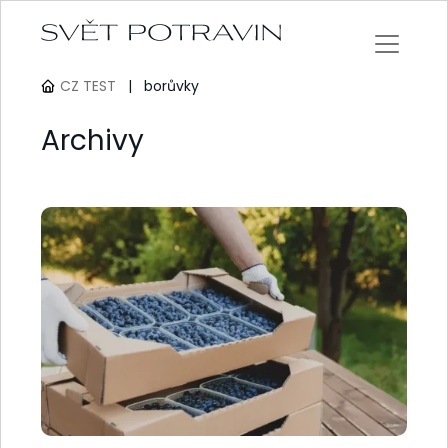
CZ TEST
|
borůvky
Archivy