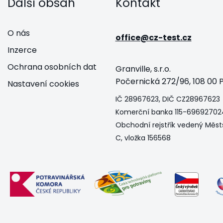
Další obsah
Kontakt
O nás
office@cz-test.cz
Inzerce
Ochrana osobních dat
Granville, s.r.o.
Počernická 272/96, 108 00 P
Nastavení cookies
IČ 28967623, DIČ CZ28967623
Komerční banka 115-69692702
Obchodní rejstřík vedený Měst
C, vložka 156568