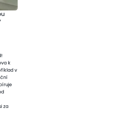
ou
ý
d!
ova k
říklad v
uční
píruje
od
i za