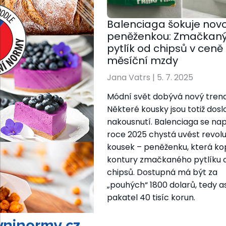
Balenciaga šokuje nov
peněženkou: Zmačkan
pytlík od chipsů v ceně
měsíční mzdy
Jana Vatrs
|
5. 7. 2025
Módní svět dobývá nový tren
Některé kousky jsou totiž dosl
nakousnutí. Balenciaga se nap
roce 2025 chystá uvést revol
kousek – peněženku, která ko
kontury zmačkaného pytlíku 
chipsů. Dostupná má být za
„pouhých“ 1800 dolarů, tedy as
pakatel 40 tisíc korun.