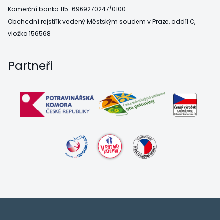
Komerční banka 115-6969270247/0100
Obchodní rejstřík vedený Městským soudem v Praze, oddíl C,
vložka 156568
Partneři