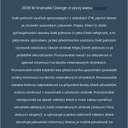
2025 © Granville | Design a vývoj webu:
Neogy
Svět potravin využívá zpravodajství z databází ČTK, jejichž obsah
je chráněn autorským zákonem. Přepis, šíření či další
zpřístupňování obsahu Svět potravin či jeho části veřejnosti, a to
jakýmkoliv způsobem, je bez předchozího souhlasu Svět potravin
výslovně zakázáno. Obsah stránek https://svet-potravin.cz je
průběžně aktualizován. Provozovatel neručí za aktuálnost a
úplnost informací na těchto internetových stránkách.
Provozovatel může kdykoliv bez předchozího upozornění provádět
změny informací na těchto internetových stránkách. Provozovatel
nenese žádnou odpovědnost za případné škody, které uživatelům
mohou vzniknout v souvislosti s užíváním stránek. Provozovatel
neodpovídá za obsah sdělení, které si mezi sebou vyměňují
uživatelé některých částí internetových stránek (diskusní fóra,
diskusní skupiny), a vyhrazuje si právo odstranit sdělení, které
obsahuje jakoukoliv informaci, kterou je možné považovat za