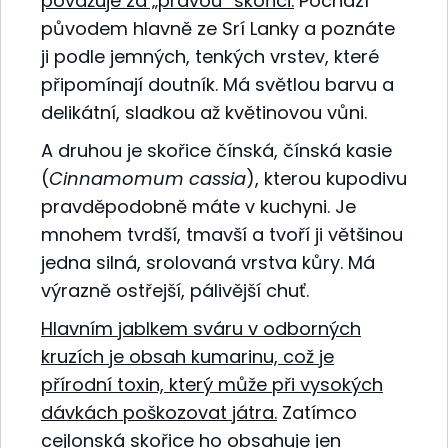
považuje za „pravou“ skořici.
Pochází
původem hlavně ze Srí Lanky a poznáte
ji podle jemných, tenkých vrstev, které
připomínají doutník. Má světlou barvu a
delikátní, sladkou až květinovou vůni.
A druhou je skořice čínská, čínská kasie
(
Cinnamomum cassia
), kterou kupodivu
pravděpodobně máte v kuchyni. Je
mnohem tvrdší, tmavší a tvoří ji většinou
jedna silná, srolovaná vrstva kůry. Má
výrazně ostřejší, pálivější chuť.
Hlavním jablkem sváru v odborných
kruzích je
obsah kumarinu, což je
přírodní toxin, který může při vysokých
dávkách poškozovat játra.
Zatímco
cejlonská skořice ho obsahuje jen