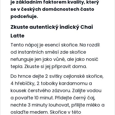
je základním faktorem kvality, který
se v českých domácnostech často
podceňuje.
Zkuste autentický indický Chai
Latte
Tento nápoj je esencí skořice. Na rozdíl
od instantních směsí zde skořice
nefunguje jen jako vůně, ale jako nosič
tepla. Zkuste si jej připravit doma.
Do hrnce dejte 2 svitky cejlonské skořice,
4 hřebíčky, 2 tobolky kardamomu a
kousek čerstvého zázvoru. Zalijte vodou
a povařte 10 minut. Přidejte černý čaj,
nechte 3 minuty louhovat, přilijte mléko a
oslaďte medem. Skořice v této