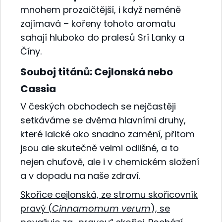
mnohem prozaičtější, i když neméně
zajímavá – kořeny tohoto aromatu
sahají hluboko do pralesů Srí Lanky a
Číny.
Souboj titánů: Cejlonská nebo
Cassia
V českých obchodech se nejčastěji
setkáváme se dvěma hlavními druhy,
které laické oko snadno zamění, přitom
jsou ale skutečně velmi odlišné, a to
nejen chuťově, ale i v chemickém složení
a v dopadu na naše zdraví.
Skořice cejlonská,
ze stromu skořicovník
pravý
(
Cinnamomum verum
), se