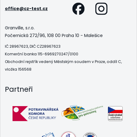
office@cz-test.cz
Granville, s.r.o.
Počernická 272/96, 108 00 Praha 10 - Malešice
IČ 28967623, DIČ CZ28967623
Komerční banka 115-6969270247/0100
Obchodní rejstřík vedený Městským soudem v Praze, oddíl C,
vložka 156568
Partneři