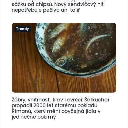
sáčku od chipsů. Nový sendvičový hit
nepotřebuje pečivo ani talíř
Trendy
Žábry, vnitřnosti, krev i cvrčci: Šéfkuchaři
propadli 2000 let starému pokladu
Římanů, který mění obyčejná jídla v
jedinečné pokrmy