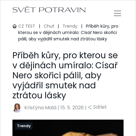
CZ TEST
|
Chuť
|
Trendy
|
Příběh kůry, pro
kterou se v dějinách umíralo: Císař Nero skořici
pálil, aby vyjádřil smutek nad ztrátou lásky
Příběh kůry, pro kterou se
v dějinách umíralo: Císař
Nero skořici pálil, aby
vyjádřil smutek nad
ztrátou lásky
Sdílet
Kristýna Malá
|
15. 5. 2026 |
Trendy