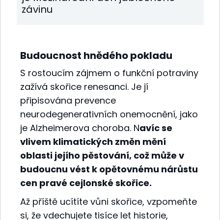
závinu
Budoucnost hnědého pokladu
S rostoucím zájmem o funkční potraviny
zažívá skořice renesanci. Je jí
připisována prevence
neurodegenerativních onemocnění, jako
je Alzheimerova choroba. N
avíc se
vlivem klimatických změn mění
oblasti jejího pěstování, což může v
budoucnu vést k opětovnému nárůstu
cen pravé cejlonské skořice.
Až příště ucítíte vůni skořice, vzpomeňte
si, že vdechujete tisíce let historie,