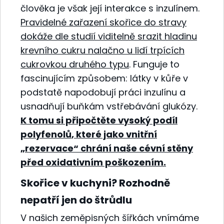
člověka je však její interakce s inzulínem.
Pravidelné zařazení skořice do stravy
dokáže dle studií
viditelně srazit hladinu
krevního cukru nalačno
u lidí trpících
cukrovkou druhého typu
. Funguje to
fascinujícím způsobem: látky v kůře v
podstatě napodobují práci inzulínu a
usnadňují buňkám vstřebávání glukózy.
K tomu si připočtěte vysoký podíl
polyfenolů
, které jako vnitřní
„rezervace“ chrání naše cévní stěny
před oxidativním poškozením.
Skořice v kuchyni? Rozhodně
nepatří jen do štrůdlu
V našich zeměpisných šířkách vnímáme