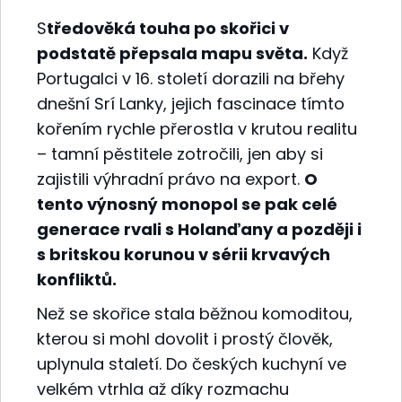
S
tředověká touha po skořici v
podstatě přepsala mapu světa.
Když
Portugalci v 16. století dorazili na břehy
dnešní Srí Lanky, jejich fascinace tímto
kořením rychle přerostla v krutou realitu
– tamní pěstitele zotročili, jen aby si
zajistili výhradní právo na export.
O
tento výnosný monopol se pak celé
generace rvali s Holanďany a později i
s britskou korunou v sérii krvavých
konfliktů.
Než se skořice stala běžnou komoditou,
kterou si mohl dovolit i prostý člověk,
uplynula staletí. Do českých kuchyní ve
velkém vtrhla až díky rozmachu