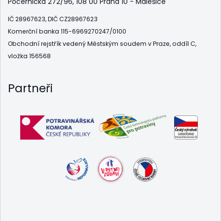
Počernická 272/96, 108 00 Praha 10 - Malešice
IČ 28967623, DIČ CZ28967623
Komerční banka 115-6969270247/0100
Obchodní rejstřík vedený Městským soudem v Praze, oddíl C,
vložka 156568
Partneři