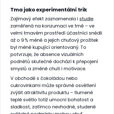
Tma jako experimentální trik
Zajímavý efekt zaznamenala i
studie
zaměřená na konzumaci ve tmě – ve
velmi tmavém prostředí účastníci snědli
až o 9 % méně a jejich chuťový prožitek
byl méně kupující orientovaný.
To
potvrzuje, že absence vizuálních
podnětů skutečně dochází k přepojení
smyslů a změně chuti i motivace.
V obchodě s čokoládou nebo
cukrovinkami může správné osvětlení
zvýšit atraktivitu produktu – tlumené
teplé světlo totiž umocní bohatost a
sladkost, zatímco nevhodné, studené
světelné podmínky mohou chuť