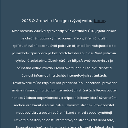
2025 © Granville | Design a vývoj webu:
Neogy
Svět potravin využívá zpravodajství z databází ČTK, jejichž obsah
je chráněn autorským zákonem. Přepis, šíření či další
zpřístupňování obsahu Svět potravin či jeho části veřejnosti, a to
jakýmkoliv způsobem, je bez předchozího souhlasu Svět potravin
výslovně zakázáno. Obsah stránek https://svet-potravin.cz je
průběžně aktualizován. Provozovatel neručí za aktuálnost a
úplnost informací na těchto internetových stránkách.
Provozovatel může kdykoliv bez předchozího upozornění provádět
změny informací na těchto internetových stránkách. Provozovatel
nenese žádnou odpovědnost za případné škody, které uživatelům
mohou vzniknout v souvislosti s užíváním stránek. Provozovatel
neodpovídá za obsah sdělení, které si mezi sebou vyměňují
uživatelé některých částí internetových stránek (diskusní fóra,
diskusní skupiny), a vyhrazuje si právo odstranit sdělení, které