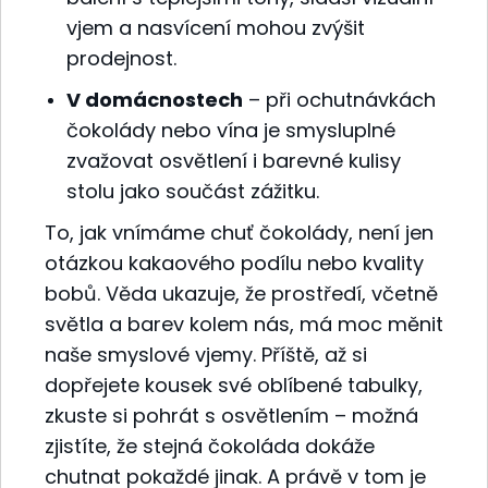
vjem a nasvícení mohou zvýšit
prodejnost.
V domácnostech
– při ochutnávkách
čokolády nebo vína je smysluplné
zvažovat osvětlení i barevné kulisy
stolu jako součást zážitku.
To, jak vnímáme chuť čokolády, není jen
otázkou kakaového podílu nebo kvality
bobů. Věda ukazuje, že prostředí, včetně
světla a barev kolem nás, má moc měnit
naše smyslové vjemy. Příště, až si
dopřejete kousek své oblíbené tabulky,
zkuste si pohrát s osvětlením – možná
zjistíte, že stejná čokoláda dokáže
chutnat pokaždé jinak. A právě v tom je