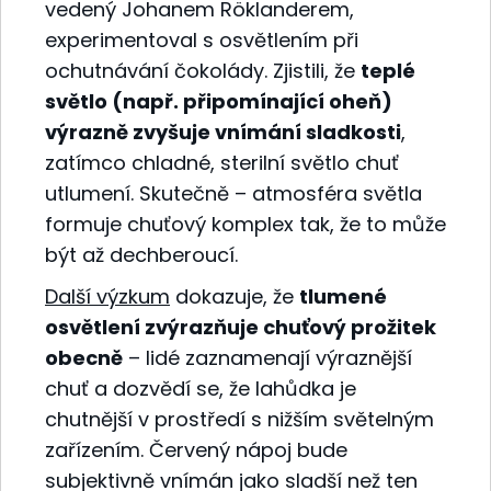
vedený Johanem Röklanderem,
experimentoval s osvětlením při
ochutnávání čokolády. Zjistili, že
teplé
světlo (např. připomínající oheň)
výrazně zvyšuje vnímání sladkosti
,
zatímco chladné, sterilní světlo chuť
utlumení
.
Skutečně – atmosféra světla
formuje chuťový komplex tak, že to může
být až dechberoucí.
Další výzkum
dokazuje, že
tlumené
osvětlení zvýrazňuje chuťový prožitek
obecně
– lidé zaznamenají výraznější
chuť a dozvědí se, že lahůdka je
chutnější v prostředí s nižším světelným
zařízením. Červený nápoj bude
subjektivně vnímán jako sladší než ten