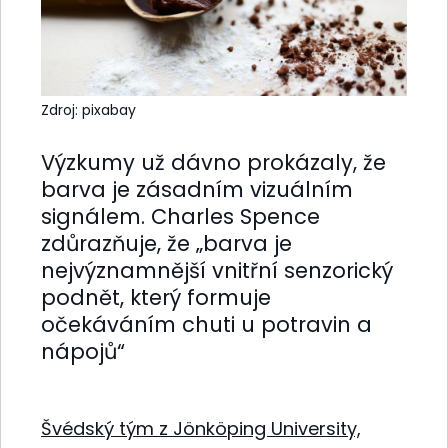
Zdroj: pixabay
Výzkumy už dávno prokázaly, že
barva je zásadním vizuálním
signálem. Charles Spence
zdůrazňuje, že „barva je
nejvýznamnější vnitřní senzorický
podnět, který formuje
očekáváním chuti u potravin a
nápojů“
Švédský tým z Jönköping University,