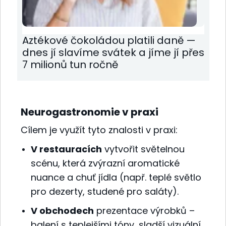
Aztékové čokoládou platili daně —
dnes jí slavíme svátek a jíme jí přes
7 milionů tun ročně
Neurogastronomie v praxi
Cílem je využít tyto znalosti v praxi:
V restauracích
vytvořit světelnou
scénu, která zvýrazní aromatické
nuance a chuť jídla (např. teplé světlo
pro dezerty, studené pro saláty).
V obchodech
prezentace výrobků –
balení s teplejšími tóny, sladší vizuální