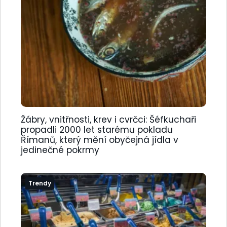
Žábry, vnitřnosti, krev i cvrčci: Šéfkuchaři
propadli 2000 let starému pokladu
Římanů, který mění obyčejná jídla v
jedinečné pokrmy
Trendy