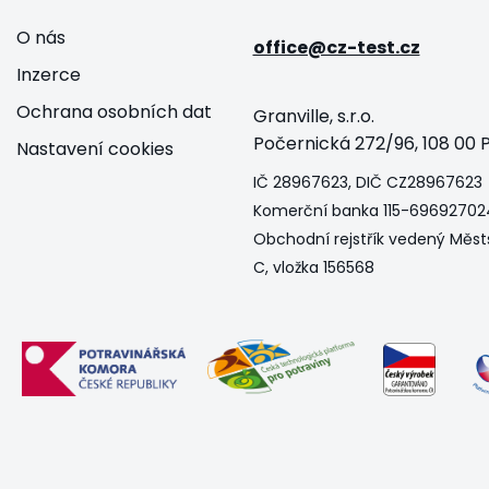
O nás
office@cz-test.cz
Inzerce
Ochrana osobních dat
Granville, s.r.o.
Počernická 272/96, 108 00 P
Nastavení cookies
IČ 28967623, DIČ CZ28967623
Komerční banka 115-69692702
Obchodní rejstřík vedený Měst
C, vložka 156568