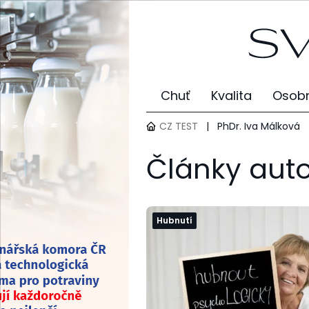
Chuť
Kvalita
Osobn
CZ TEST
|
PhDr. Iva Málková
Články auto
Hubnutí