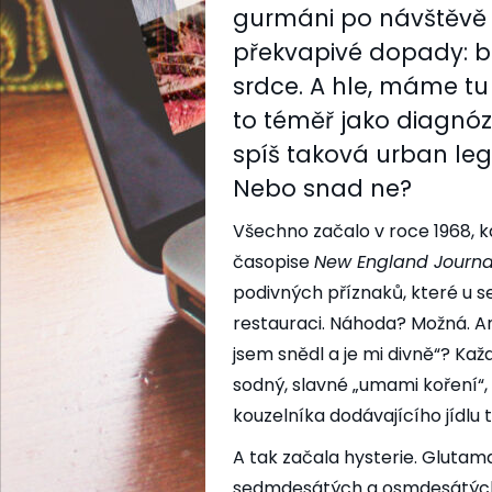
gurmáni po návštěvě 
překvapivé dopady: bo
srdce. A hle, máme tu
to téměř jako diagnóza
spíš taková urban le
Nebo snad ne?
Všechno začalo v roce 1968, k
časopise
New England Journa
podivných příznaků, které u 
restauraci. Náhoda? Možná. 
jsem snědl a je mi divně“? Ka
sodný, slavné „umami koření“, k
kouzelníka dodávajícího jídlu
A tak začala hysterie. Glutama
sedmdesátých a osmdesátých 