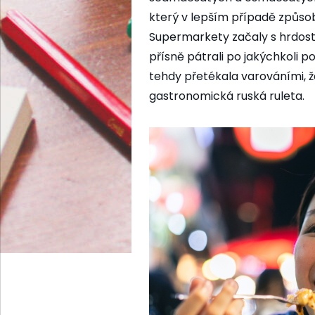
který v lepším případě způsob
Supermarkety začaly s hrdostí
přísně pátrali po jakýchkoli p
tehdy přetékala varováními, že
gastronomická ruská ruleta.