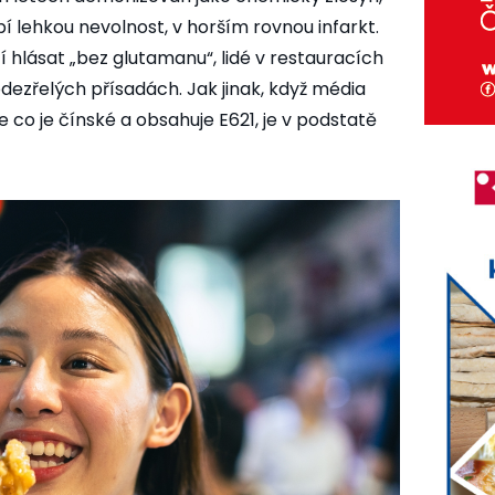
í lehkou nevolnost, v horším rovnou infarkt.
 hlásat „bez glutamanu“, lidé v restauracích
odezřelých přísadách. Jak jinak, když média
 co je čínské a obsahuje E621, je v podstatě