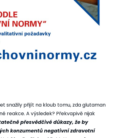
t snažily přijít na kloub tomu, zda glutaman
é reakce. A výsledek? Překvapivě nijak
tatečně přesvědčivé důkazy, že by
ých konzumentů negativní zdravotní