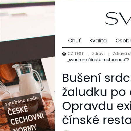
Chuť
Kvalita
Osobn
CZ TEST
|
Zdraví
|
Zdravá s
„syndrom čínské restaurace“?
Bušení srdc
žaludku po a
Opravdu ex
čínské rest