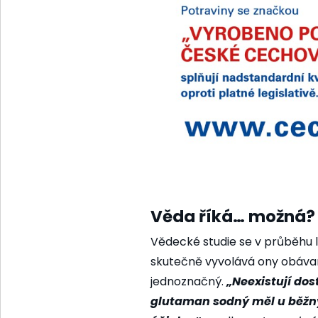
Věda říká… možná?
Vědecké studie se v průběhu le
skutečně vyvolává ony obávan
jednoznačný.
„Neexistují dos
glutaman sodný měl u běžn