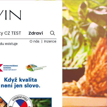
ty CZ TEST
Zdraví
O nás
Inzerce
du existuje