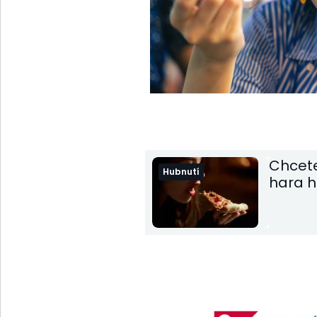
Chcete 
Hubnutí
hara h