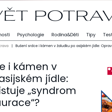
osti
Psychologie
Rodina&Děti
Tipy
Tes
trava
|
Bušení srdce i kámen v žaludku po asijském jídle: Oprav
e i kámen v
sijském jídle:
istuje „syndrom
aurace“?