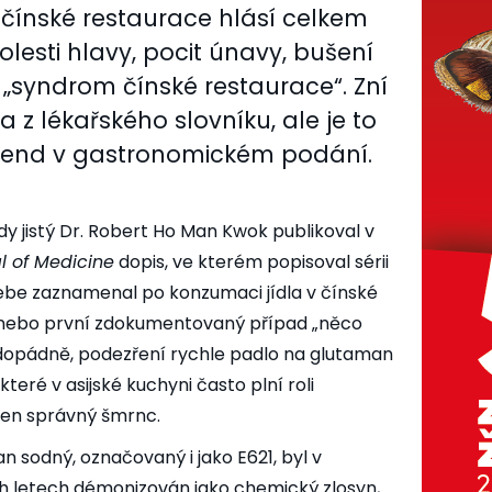
čínské restaurace hlásí celkem
lesti hlavy, pocit únavy, bušení
 „syndrom čínské restaurace“. Zní
 z lékařského slovníku, ale je to
gend v gastronomickém podání.
dy jistý Dr. Robert Ho Man Kwok publikoval v
l of Medicine
dopis, ve kterém popisoval sérii
sebe zaznamenal po konzumaci jídla v čínské
Anebo první zdokumentovaný případ „něco
ždopádně, podezření rychle padlo na glutaman
teré v asijské kuchyni často plní roli
 ten správný šmrnc.
n sodný, označovaný i jako E621, byl v
letech démonizován jako chemický zlosyn,