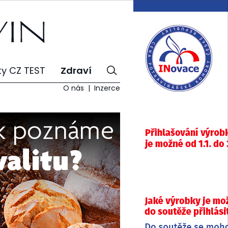
ty CZ TEST
Zdraví
O nás
Inzerce