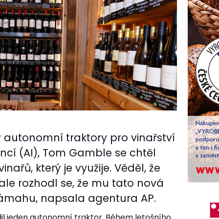
y autonomní traktory pro vinařství
encí (AI), Tom Gamble se chtěl
inařů, který je využije. Věděl, že
ale rozhodl se, že mu tato nová
 námahu, napsala agentura AP.
dil jeden autonomní traktor. Během letošního