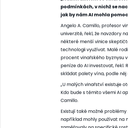
podmínkách, v nichž se nach
jak by nám AI mohla pomo
Angelo A. Camillo, profesor v
univerzitě, řekl, že navzdory 
některé menší vinice skeptičtě
technologii využívat. Malé rod
procent vinařského byznysu v
peníze do AI investovat, řekl
skládat palety vína, podle něj
„U malých vinařství existuje ota
Kdo bude s těmito všemi AI ap
Camillo.
Existují také možné problémy 
například mohly používat na m
zaměřovaly na specifické rost