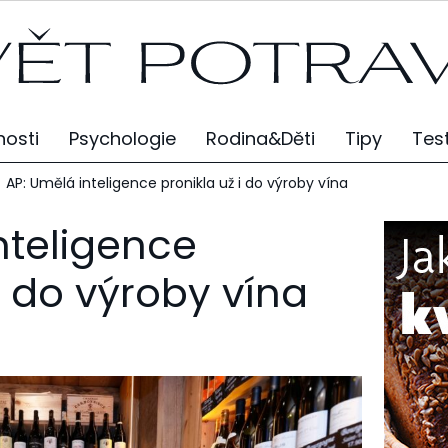
osti
Psychologie
Rodina&Děti
Tipy
Tes
AP: Umělá inteligence pronikla už i do výroby vína
nteligence
i do výroby vína