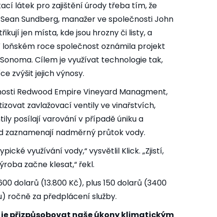
cí látek pro zajištění úrody třeba tím, že
ekl Sean Sundberg, manažer ve společnosti John
kují jen místa, kde jsou hrozny či listy, a
V loňském roce společnost oznámila projekt
ti Sonoma. Cílem je využívat technologie tak,
e zvýšit jejich výnosy.
ečnosti Redwood Empire Vineyard Managment,
izovat zavlažovací ventily ve vinařstvích,
ly posílají varování v případě úniku a
ud zaznamenají nadměrný průtok vody.
pické využívání vody,“ vysvětlil Klick. „Zjistí,
ýroba začne klesat,“ řekl.
 600 dolarů (13.800 Kč), plus 150 dolarů (3400
u) ročně za předplácení služby.
 je přizpůsobovat naše úkony klimatickým