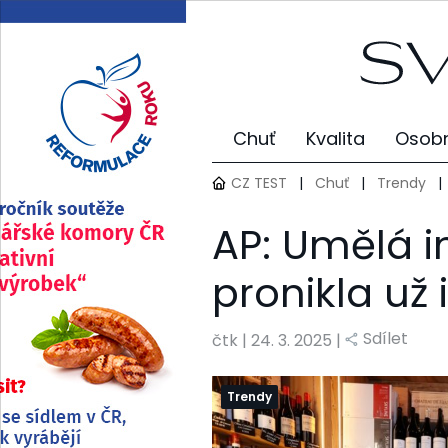
Chuť
Kvalita
Osobn
CZ TEST
|
Chuť
|
Trendy
|
AP: Umělá i
pronikla už 
Sdílet
čtk
|
24. 3. 2025 |
Trendy