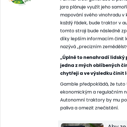
jara plánuje využít jeho samoř
mapování svého vinohradu v k
každý řádek, bude traktor v 
tomto stroji bude následně 
díky lepším informacím činit l
nazývá „precizním zemědělst
„Úplně to nenahradí lidský pr
jedna z mých oblíbených čin
chytřeji a ve výsledku činit
Gamble předpokládá, že tuto t
ekonomickým a regulačním nař
Autonomní traktory by mu pod
paliva a omezit znečistění.
Aby ze