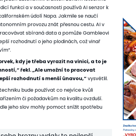
ídicí funkci a v současnosti používá AI senzor k
alifornském údolí Napa. Jakmile se naučí
autonomním provozu znát přesnou cestu. AI v
zpracovávat sbíraná data a pomůže Gambleovi
epší rozhodnutí o jeho plodinách, což vinař
vím“.
vek, kdy je třeba vyrazit na vinici, a to je
ností,“ řekl. „Ale umožní to pracovat
 lepší rozhodnutí s menší únavou,“
vysvětlil.
echniku bude používat co nejvíce kvůli
ízením či požadavkům na kvalitu ovzduší.
le jeho slov mohly pomoct snížit spotřebu
 sebe hrozny vydaly to nejlepší,