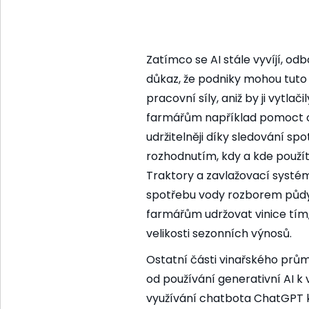
Zatímco se AI stále vyvíjí, od
důkaz, že podniky mohou tuto 
pracovní síly, aniž by ji vytla
farmářům například pomoct omez
udržitelněji díky sledování s
rozhodnutím, kdy a kde použít
Traktory a zavlažovací syst
spotřebu vody rozborem půdy
farmářům udržovat vinice tím, 
velikosti sezonních výnosů.
Ostatní části vinařského prům
od používání generativní AI k
využívání chatbota ChatGPT k 