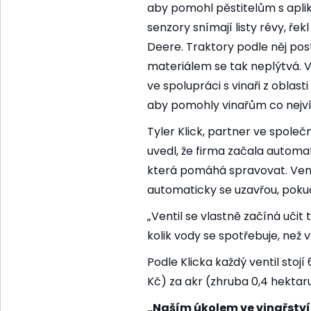
aby pomohl pěstitelům s aplika
senzory snímají listy révy, ř
Deere. Traktory podle něj postři
materiálem se tak neplýtvá. 
ve spolupráci s vinaři z oblas
aby pomohly vinařům co nejvíc
Tyler Klick, partner ve spol
uvedl, že firma začala automat
která pomáhá spravovat. Venti
automaticky se uzavřou, pok
„Ventil se vlastně začíná učit ty
kolik vody se spotřebuje, než v
Podle Klicka každý ventil stojí
Kč) za akr (zhruba 0,4 hektar
„Naším úkolem ve vinařství