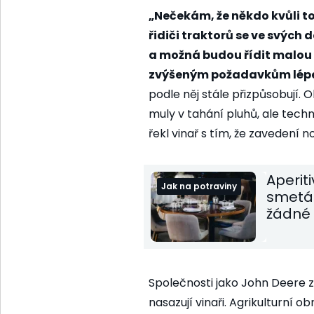
„Nečekám, že někdo kvůli to
řidiči traktorů se ve svýc
a možná budou řídit malou 
zvýšeným požadavkům lépe
podle něj stále přizpůsobují. 
muly v tahání pluhů, ale techni
řekl vinař s tím, že zavedení 
Aperit
Jak na potraviny
smetán
žádné 
Společnosti jako John Deere z
nasazují vinaři. Agrikulturní o