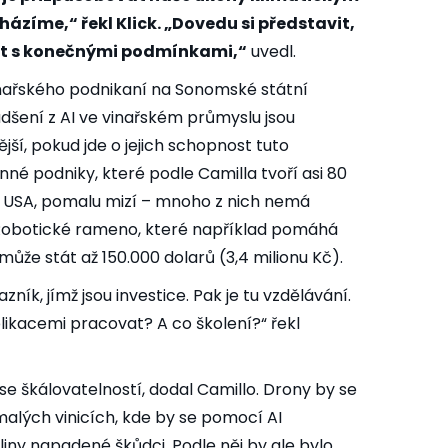
ázíme,“ řekl Klick. „Dovedu si představit,
ct s konečnými podmínkami,“
uvedl.
inařského podnikaní na Sonomské státní
nadšení z AI ve vinařském průmyslu jsou
jší, pokud jde o jejich schopnost tuto
inné podniky, které podle Camilla tvoří asi 80
 USA, pomalu mizí – mnoho z nich nemá
. Robotické rameno, které například pomáhá
 může stát až 150.000 dolarů (3,4 milionu Kč).
zník, jímž jsou investice. Pak je tu vzdělávání.
likacemi pracovat? A co školení?“ řekl
se škálovatelností, dodal Camillo. Drony by se
alých vinicích, kde by se pomocí AI
liny napadené škůdci. Podle něj by ale bylo