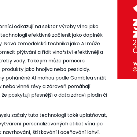
borníci odkazují na sektor výroby vína jako
technologii efektivně začlenit jako doplněk
čily. Nová zemědělská technika jako AI může
it plýtvání a řídit vinařství efektivněji a
potřeby vody. Také jim může pomoci s
 produkty jako hnojiva nebo pesticidy.
émy poháněné AI mohou podle Gamblea snížit
 nebo vinné révy a zároveň pomáhají
že poskytují přesnější o data zdraví plodin či
yslu začaly tuto technologii také uplatňovat,
 vytváření personalizovaných etiket vína po
navrhování, štítkování i oceňování lahví.