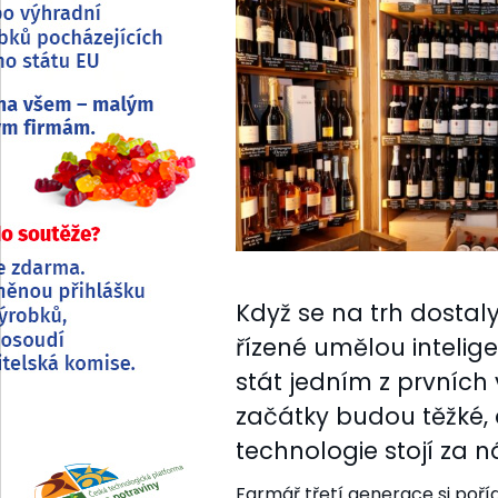
Když se na trh dostal
řízené umělou intelig
stát jedním z prvních v
začátky budou těžké, 
technologie stojí za
Farmář třetí generace si poří