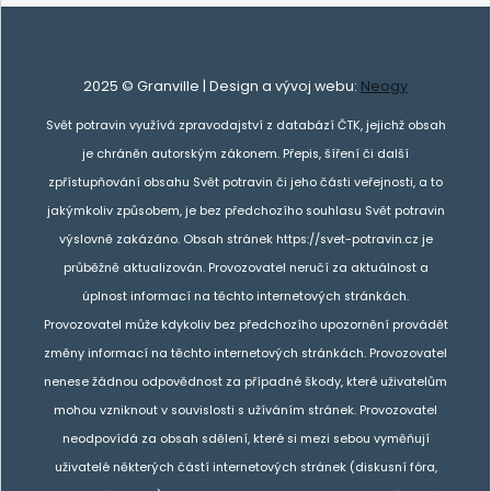
2025 © Granville | Design a vývoj webu:
Neogy
Svět potravin využívá zpravodajství z databází ČTK, jejichž obsah
je chráněn autorským zákonem. Přepis, šíření či další
zpřístupňování obsahu Svět potravin či jeho části veřejnosti, a to
jakýmkoliv způsobem, je bez předchozího souhlasu Svět potravin
výslovně zakázáno. Obsah stránek https://svet-potravin.cz je
průběžně aktualizován. Provozovatel neručí za aktuálnost a
úplnost informací na těchto internetových stránkách.
Provozovatel může kdykoliv bez předchozího upozornění provádět
změny informací na těchto internetových stránkách. Provozovatel
nenese žádnou odpovědnost za případné škody, které uživatelům
mohou vzniknout v souvislosti s užíváním stránek. Provozovatel
neodpovídá za obsah sdělení, které si mezi sebou vyměňují
uživatelé některých částí internetových stránek (diskusní fóra,