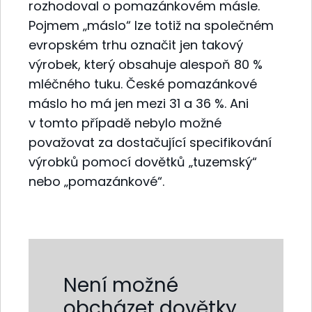
rozhodoval o pomazánkovém másle.
Pojmem „máslo“ lze totiž na společném
evropském trhu označit jen takový
výrobek, který obsahuje alespoň 80 %
mléčného tuku. České pomazánkové
máslo ho má jen mezi 31 a 36 %. Ani
v tomto případě nebylo možné
považovat za dostačující specifikování
výrobků pomocí dovětků „tuzemský“
nebo „pomazánkové“.
Není možné
obcházet dovětky