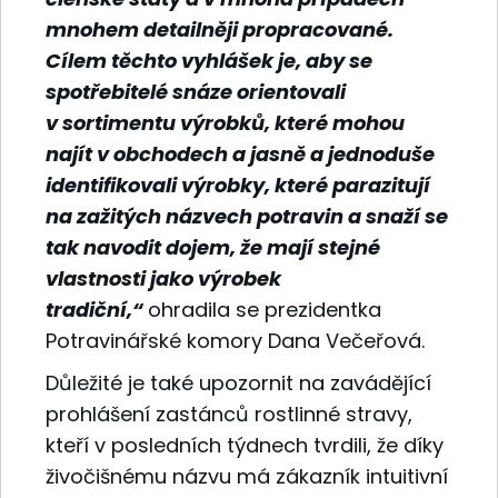
mnohem detailněji propracované.
Cílem těchto vyhlášek je, aby se
spotřebitelé snáze orientovali
v sortimentu výrobků, které mohou
najít v obchodech a jasně a jednoduše
identifikovali výrobky, které parazitují
na zažitých názvech potravin a snaží se
tak navodit dojem, že mají stejné
vlastnosti jako výrobek
tradiční,“
ohradila se prezidentka
Potravinářské komory Dana Večeřová.
Důležité je také upozornit na zavádějící
prohlášení zastánců rostlinné stravy,
kteří v posledních týdnech tvrdili, že díky
živočišnému názvu má zákazník intuitivní