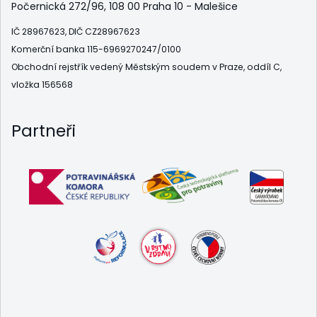
Počernická 272/96, 108 00 Praha 10 - Malešice
IČ 28967623, DIČ CZ28967623
Komerční banka 115-6969270247/0100
Obchodní rejstřík vedený Městským soudem v Praze, oddíl C,
vložka 156568
Partneři