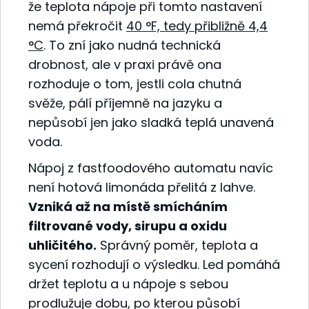
že teplota nápoje při tomto nastavení
nemá překročit
40 °F, tedy přibližně 4,4
°C
. To zní jako nudná technická
drobnost, ale v praxi právě ona
rozhoduje o tom, jestli cola chutná
svěže, pálí příjemně na jazyku a
nepůsobí jen jako sladká teplá unavená
voda.
Nápoj z fastfoodového automatu navíc
není hotová limonáda přelitá z lahve.
Vzniká až na místě smícháním
filtrované vody, sirupu a oxidu
uhličitého.
Správný poměr, teplota a
sycení rozhodují o výsledku. Led pomáhá
držet teplotu a u nápoje s sebou
prodlužuje dobu, po kterou působí