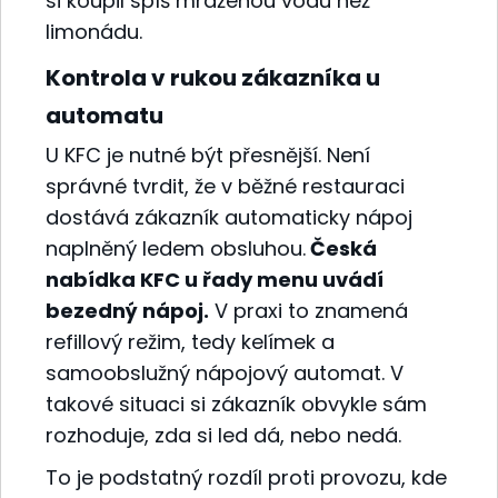
si koupil spíš mraženou vodu než
limonádu.
Kontrola v rukou zákazníka u
automatu
U KFC je nutné být přesnější. Není
správné tvrdit, že v běžné restauraci
dostává zákazník automaticky nápoj
naplněný ledem obsluhou.
Česká
nabídka KFC u řady menu uvádí
bezedný nápoj.
V praxi to znamená
refillový režim, tedy kelímek a
samoobslužný nápojový automat. V
takové situaci si zákazník obvykle sám
rozhoduje, zda si led dá, nebo nedá.
To je podstatný rozdíl proti provozu, kde