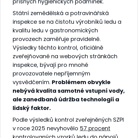
přísných hygienických podmínek.
Státní zemědělská a potravinářská
inspekce se na čistotu výrobníků ledu a
kvalitu ledu v gastronomických
provozech zaměřuje pravidelně.
Výsledky těchto kontrol, oficiálně
zveřejňované na webových stránkách
inspekce, bývají pro mnohé
provozovatele nepříjemným
vysvědčením.
Problémem obvykle
nebývá kvalita samotné vstupní vody,
ale zanedbaná údržba technologií a
lidský faktor.
Podle výsledků kontrol zveřejněných SZPI
v roce 2025 nevyhovělo
57 procent
kontrolovaných vzorků ledu do nápojů