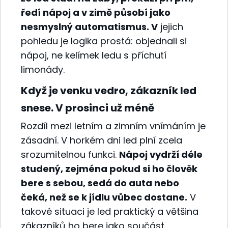
ředí nápoj a v zimě působí jako
nesmyslný automatismus. V
jejich
pohledu je logika prostá: objednali si
nápoj, ne kelímek ledu s příchutí
limonády.
Když je venku vedro, zákazník led
snese. V prosinci už méně
Rozdíl mezi letním a zimním vnímáním je
zásadní. V horkém dni led plní zcela
srozumitelnou funkci.
Nápoj vydrží déle
studený, zejména pokud si ho člověk
bere s sebou, sedá do auta nebo
čeká, než se k jídlu vůbec dostane.
V
takové situaci je led praktický a většina
zákazníků ho bere jako součást