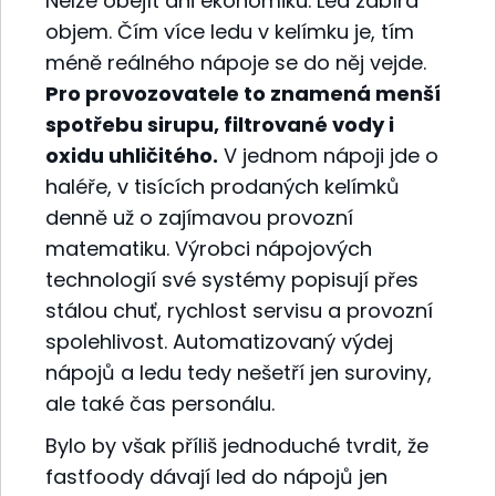
Nelze obejít ani ekonomiku. Led zabírá
objem. Čím více ledu v kelímku je, tím
méně reálného nápoje se do něj vejde.
Pro provozovatele to znamená menší
spotřebu sirupu, filtrované vody i
oxidu uhličitého.
V jednom nápoji jde o
haléře, v tisících prodaných kelímků
denně už o zajímavou provozní
matematiku. Výrobci nápojových
technologií své systémy popisují přes
stálou chuť, rychlost servisu a provozní
spolehlivost. Automatizovaný výdej
nápojů a ledu tedy nešetří jen suroviny,
ale také čas personálu.
Bylo by však příliš jednoduché tvrdit, že
fastfoody dávají led do nápojů jen