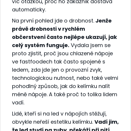
víc otázkou, proč ho zákazník dostává
automaticky.
Na první pohled jde o drobnost.
Jenže
právě drobnosti v rychlém
občerstvení často nejlépe ukazují, jak
celý systém funguje.
Vydala jsem se
proto zjistit, proč jsou chlazené nápoje
ve fastfoodech tak často spojené s
ledem, zda jde jen o provozní zvyk,
technologickou nutnost, nebo také velmi
pohodlný způsob, jak do kelímku nalít
méně nápoje. A také proč to tolika lidem
vadí.
Lidé, kteří si na led v nápojích stěžují,
obvykle neřeší estetiku kelímku.
Vadí jim,
že led studí na zuby, překáží při pití,