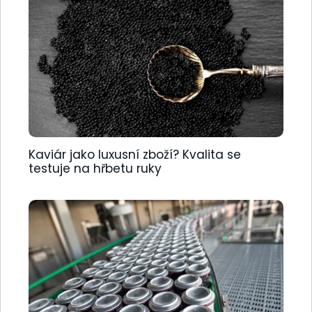
Kaviár jako luxusní zboží? Kvalita se
testuje na hřbetu ruky