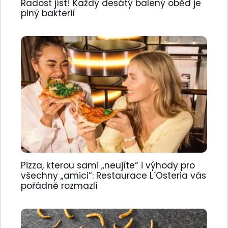
Radost jíst! Každý desátý balený oběd je
plný bakterií
Pizza, kterou sami „neujíte“ i výhody pro
všechny „amici“: Restaurace L´Osteria vás
pořádně rozmazlí