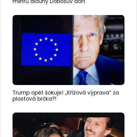
metrů dlouhý Dobošův dort
Trump opět šokuje! „Křížová výprava“ za
plastová brčka?!