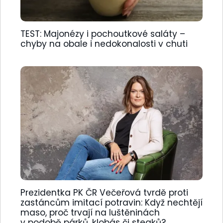
TEST: Majonézy i pochoutkové saláty –
chyby na obale i nedokonalosti v chuti
Prezidentka PK ČR Večeřová tvrdě proti
zastáncům imitací potravin: Když nechtějí
maso, proč trvají na luštěninách
v podobě párků, klobás či steaků?