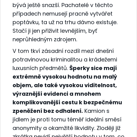
bývá ještě snazší. Pachatelé v těchto
případech nemusejí pracně vytvářet
poptávku, ta už na trhu dávno existuje.
Stačí ji jen přiživit levnějším, byť
neprůhledným zdrojem.
V tom tkví zásadní rozdíl mezi dnešní
potravinovou kriminalitou a krádežemi
luxusních předmětů.
Šperky sice mají
extrémně vysokou hodnotu na malý
objem, ale také vysokou viditelnost,
výraznější evidenci a mnohem
komplikovanější cestu k bezpečnému
zpeněžení bez odhalení.
Kamion s
jídlem je proti tomu téměř ideální směsí
anonymity a okamžité likvidity. Zloději již
zkrátka nevidí největší hodnotu v tom, co