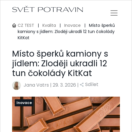
CZ TEST
|
Kvalita
|
Inovace
|
Místo šperků
kamiony s jídlem: Zloději ukradli 12 tun čokolády
KitKat
Místo šperků kamiony s
jídlem: Zloději ukradli 12
tun čokolády KitKat
Sdílet
Jana Vatrs
|
29. 3. 2026 |
Inovace