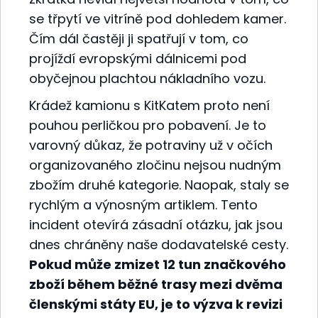
se třpytí ve vitríně pod dohledem kamer.
Čím dál častěji ji spatřují v tom, co
projíždí evropskými dálnicemi pod
obyčejnou plachtou nákladního vozu.
Krádež kamionu s KitKatem proto není
pouhou perličkou pro pobavení. Je to
varovný důkaz, že potraviny už v očích
organizovaného zločinu nejsou nudným
zbožím druhé kategorie. Naopak, staly se
rychlým a výnosným artiklem. Tento
incident otevírá zásadní otázku, jak jsou
dnes chráněny naše dodavatelské cesty.
Pokud může zmizet 12 tun značkového
zboží během běžné trasy mezi dvěma
členskými státy EU, je to výzva k revizi