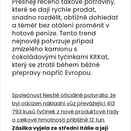
Přesněji řečeno takové potraviny,
které se dají rychle prodat,
snadno rozdělit, obtížně dohledat
a téměř bez otálení proměnit v
hotové peníze. Tento trend
nejnověji potvrzuje případ
zmizelého kamionu s
čokoládovými tyčinkami KitKat,
který se ztratil během běžné
přepravy napříč Evropou.
Společnost Nestlé oficiálně potvrdila, že
byl odcizen nákladní vůz převážející 413
793 kusů tyčinek z nové produktové řady
o celkové hmotnosti přibližně 12 tun.
Zásilka vyjela ze střední Itálie a její