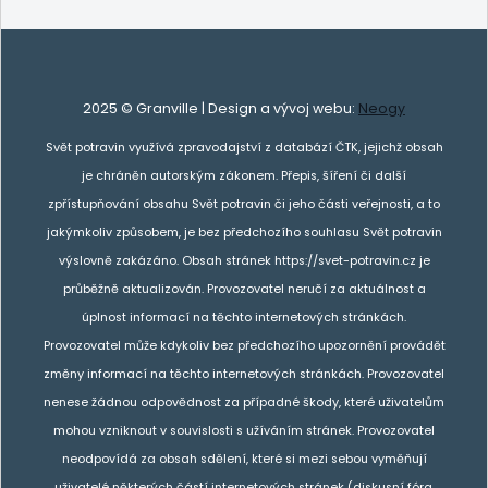
2025 © Granville | Design a vývoj webu:
Neogy
Svět potravin využívá zpravodajství z databází ČTK, jejichž obsah
je chráněn autorským zákonem. Přepis, šíření či další
zpřístupňování obsahu Svět potravin či jeho části veřejnosti, a to
jakýmkoliv způsobem, je bez předchozího souhlasu Svět potravin
výslovně zakázáno. Obsah stránek https://svet-potravin.cz je
průběžně aktualizován. Provozovatel neručí za aktuálnost a
úplnost informací na těchto internetových stránkách.
Provozovatel může kdykoliv bez předchozího upozornění provádět
změny informací na těchto internetových stránkách. Provozovatel
nenese žádnou odpovědnost za případné škody, které uživatelům
mohou vzniknout v souvislosti s užíváním stránek. Provozovatel
neodpovídá za obsah sdělení, které si mezi sebou vyměňují
uživatelé některých částí internetových stránek (diskusní fóra,