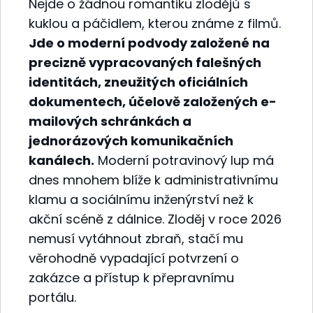
Nejde o žádnou romantiku zlodějů s
kuklou a páčidlem, kterou známe z filmů.
Jde o moderní podvody založené na
precizně vypracovaných falešných
identitách, zneužitých oficiálních
dokumentech, účelově založených e-
mailových schránkách a
jednorázových komunikačních
kanálech.
Moderní potravinový lup má
dnes mnohem blíže k administrativnímu
klamu a sociálnímu inženýrství než k
akční scéně z dálnice. Zloděj v roce 2026
nemusí vytáhnout zbraň, stačí mu
věrohodně vypadající potvrzení o
zakázce a přístup k přepravnímu
portálu.