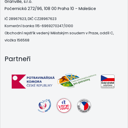
Granville, s.r.o.
Počernická 272/96, 108 00 Praha 10 - Malešice
IČ 28967623, DIČ CZ28967623
Komerční banka 115-6969270247/0100
Obchodní rejstřík vedený Městským soudem v Praze, oddíl C,
vložka 156568
Partneři