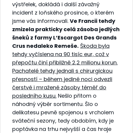
výstřelek, dokládá i další závažný
incident z loňského prosince, o kterém
jsme vás informovali.
Ve Francii tehdy
zmizela prakticky celá zásoba jedlých
šneků z farmy L’Escargot Des Grands
Crus nedaleko Remeše.
Škoda byla
tehdy vyčíslena na 90 tisíc eur, což v
přepočtu činí přibližně 2,2 milionu korun.
Pachatelé tehdy jednali s chirurgickou
přesností – během jediné noci odvezli
čerstvé i mražené zásoby téměř do
posledního kusu.
Nešlo přitom o
náhodný výběr sortimentu. Šlo o
delikatesu pevně spojenou s vrcholem
sváteční sezony, tedy obdobím, kdy je
poptávka na trhu nejvyšší a čas hraje