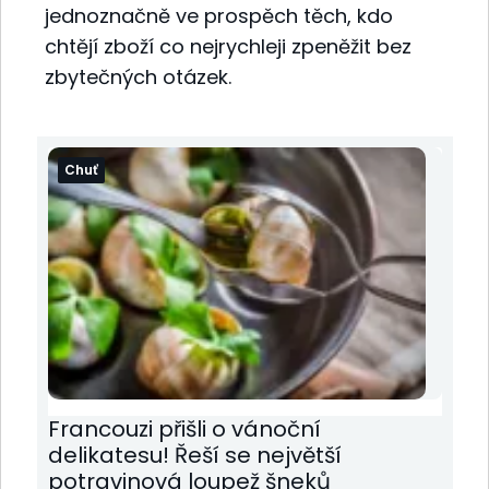
jednoznačně ve prospěch těch, kdo
chtějí zboží co nejrychleji zpeněžit bez
zbytečných otázek.
Chuť
Francouzi přišli o vánoční
delikatesu! Řeší se největší
potravinová loupež šneků