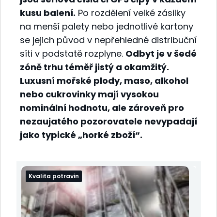
kusu balení.
Po rozdělení velké zásilky
na menší palety nebo jednotlivé kartony
se jejich původ v nepřehledné distribuční
síti v podstatě rozplyne.
Odbyt je v šedé
zóně trhu téměř jistý a okamžitý.
Luxusní mořské plody, maso, alkohol
nebo cukrovinky mají vysokou
nominální hodnotu, ale zároveň pro
nezaujatého pozorovatele nevypadají
jako typické „horké zboží“.
Kvalita potravin