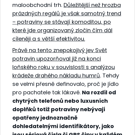
maloobchodní trh.
Důležitější než hrozba
prázdných regálů je však samotný trend
– potraviny se stávají komoditou, po
které jde organizovaný zločin čím dál
cíleněji a s větší efektivitou.
Právě na tento znepokojivý jev Svět
potravin upozorňoval již na konci
loňského roku v souvislosti s analýzou
krádeže drahého nákladu humrů
. Tehdy
se velmi přesně definovalo, proč je jídlo
pro pachatele tak lákavé.
Na rozdíl od
chytrých telefonů nebo luxusních
doplňků totiž potraviny nebývají
opatřeny jednoznačně
dohledatelnými identifikátory, jako
jsou sériová čísla či GPS čipy v každém