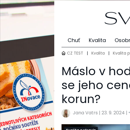
Chuť
Kvalita
Osobn
CZ TEST
|
Kvalita
|
Kvalita 
Máslo v hod
se jeho cen
korun?
Jana Vatrs
|
23. 9. 2024 |