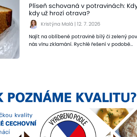
Plíseň schovaná v potravinách: Kdy j
kdy už hrozí otrava?
Kristýna Malá
|
12. 7. 2026
Najít na oblíbené potravině bílý či zelený po
nás vlnu zklamání. Rychlé řešení v podobě…