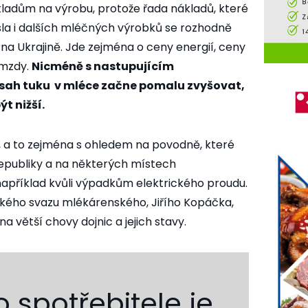
kladům na výrobu, protože řada nákladů, které
sla i dalších mléčných výrobků se rozhodně
 na Ukrajině. Jde zejména o ceny energií, ceny
 mzdy.
Nicméně s nastupujícím
sah tuku v mléce začne pomalu zvyšovat,
t nižší.
í, a to zejména s ohledem na povodně, které
republiky a na některých místech
apříklad kvůli výpadkům elektrického proudu.
ého svazu mlékárenského, Jiřího Kopáčka,
a větší chovy dojnic a jejich stavy.
o spotřebitele je