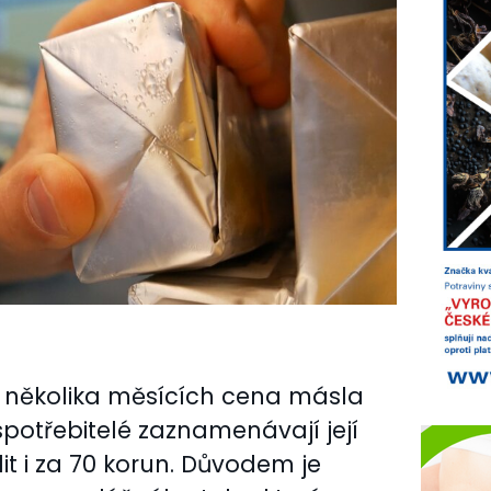
 několika měsících cena másla
 spotřebitelé zaznamenávají její
dit i za 70 korun. Důvodem je