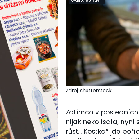
Kvalita potravin
Zdroj: shutterstock
Zatímco v posledních
nijak nekolísala, nyní
růst. „Kostka“ jde poří