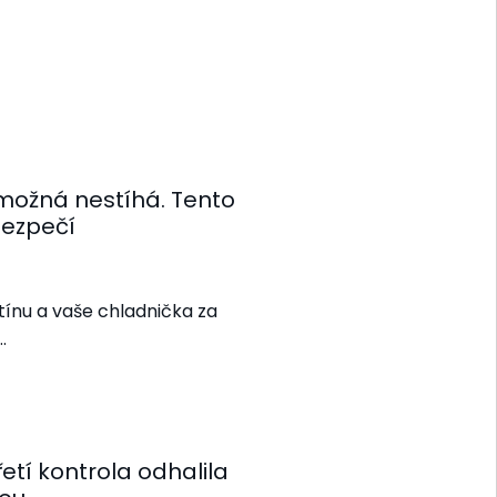
 možná nestíhá. Tento
 bezpečí
tínu a vaše chladnička za
…
etí kontrola odhalila