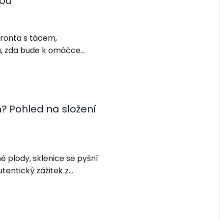
tou
Fronta s tácem,
a, zda bude k omáčce…
? Pohled na složení
é plody, sklenice se pyšní
tentický zážitek z…