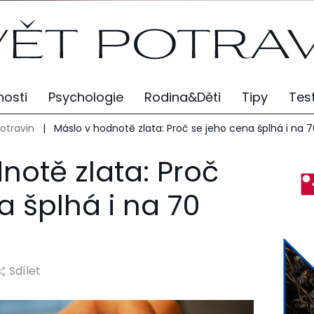
osti
Psychologie
Rodina&Děti
Tipy
Tes
potravin
|
Máslo v hodnotě zlata: Proč se jeho cena šplhá i na 
notě zlata: Proč
a šplhá i na 70
Sdílet