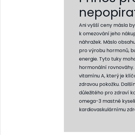
nepopira
Ani vyšší ceny másla b
k omezování jeho náku
náhražek. Máslo obsahuj
pro výrobu hormonů, 
energie. Tyto tuky moh
hormonální rovnováhy.
vitamínu A, který je klí
zdravou pokožku. Další
důležitého pro zdraví k
omega-3 mastné kyseliny
kardiovaskulárnímu zdrav