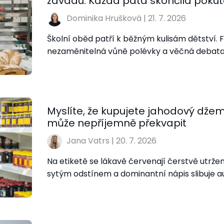
závadu. Každá pátá skončila poku
Dominika Hrušková
|
21. 7. 2026
Školní oběd patří k běžným kulisám dětství. 
nezaměnitelná vůně polévky a věčná debat
Myslíte, že kupujete jahodový džem
může nepříjemně překvapit
Jana Vatrs
|
20. 7. 2026
Na etiketě se lákavě červenají čerstvě utržen
sytým odstínem a dominantní nápis slibuje au