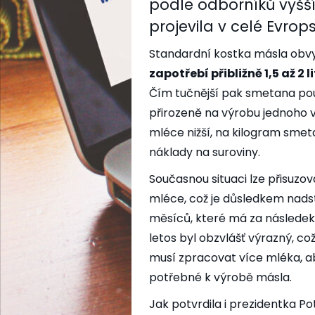
podle odborníků vyšší
projevila v celé Evrops
Standardní kostka másla obvy
zapotřebí přibližně 1,5 až 2
Čím tučnější pak smetana použ
přirozeně na výrobu jednoho v
mléce nižší, na kilogram smeta
náklady na suroviny.
Současnou situaci lze přisuz
mléce, což je důsledkem nad
měsíců, které má za následek n
letos byl obzvlášť výrazný, co
musí zpracovat více mléka, 
potřebné k výrobě másla.
Jak potvrdila i prezidentka 