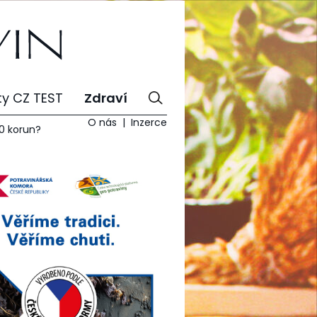
ty CZ TEST
Zdraví
O nás
Inzerce
70 korun?