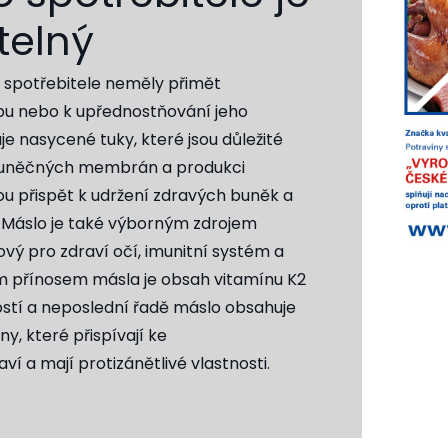
telný
y spotřebitele neměly přimět
pu nebo k upřednostňování jeho
e nasycené tuky, které jsou důležité
buněčných membrán a produkci
ou přispět k udržení zdravých buněk a
 Máslo je také výborným zdrojem
čový pro zdraví očí, imunitní systém a
m přínosem másla je obsah vitamínu K2
ostí a neposlední řadě máslo obsahuje
, které přispívají ke
í a mají protizánětlivé vlastnosti.