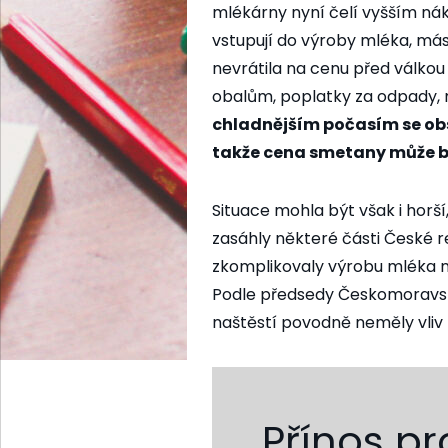
mlékárny nyní čelí vyšším ná
vstupují do výroby mléka, má
nevrátila na cenu před válkou
obalům, poplatky za odpady,
chladnějším počasím se ob
takže cena smetany může bý
Situace mohla být však i horš
zasáhly některé části České 
zkomplikovaly výrobu mléka n
Podle předsedy Českomoravsk
naštěstí povodně neměly vliv n
Přínos pr