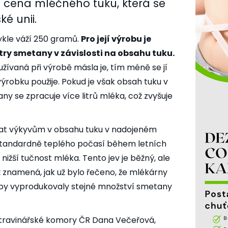
 cena mléčného tuku, která se
ké unii.
kle váží 250 gramů.
Pro její výrobu je
 litry smetany v závislosti na obsahu tuku.
ívaná při výrobě másla je, tím méně se jí
ýrobku použije. Pokud je však obsah tuku v
ny se zpracuje více litrů mléka, což zvyšuje
ovat výkyvům v obsahu tuku v nadojeném
standardně teplého počasí během letních
ižší tučnost mléka. Tento jev je běžný, ale
ž znamená, jak už bylo řečeno, že mlékárny
aby vyprodukovaly stejné množství smetany
Potravinářské komory ČR Dana Večeřová,