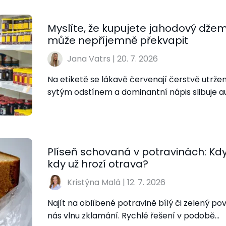
Myslíte, že kupujete jahodový džem
může nepříjemně překvapit
Jana Vatrs
|
20. 7. 2026
Na etiketě se lákavě červenají čerstvě utržen
sytým odstínem a dominantní nápis slibuje au
Plíseň schovaná v potravinách: Kdy j
kdy už hrozí otrava?
Kristýna Malá
|
12. 7. 2026
Najít na oblíbené potravině bílý či zelený po
nás vlnu zklamání. Rychlé řešení v podobě…