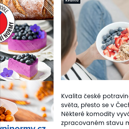
Kvalita
Kvalita české potraviná
světa, přesto se v Če
Některé komodity vyva
zpracovaném stavu mo