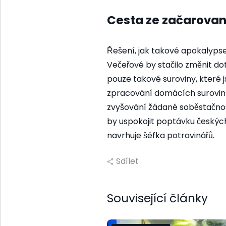
Cesta ze začarova
Řešení, jak takové apokalyps
Večeřové by stačilo změnit d
pouze takové suroviny, které 
zpracování domácích surov
zvyšování žádané soběstač
by uspokojit poptávku českých
navrhuje šéfka potravinářů.
Sdílet
Související články