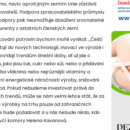
mo, navíc oproti jiným zemím Unie zůstává
covatelů. Podpora zpracovatelského průmyslu
a podpory pak neumožňuje dosažení srovnatelné
nty z ostatních členských zemí.
ování potravin bychom mohli vynikat. „Čeští
ují do nových technologií, inovací ve výrobě i
ídají trendům dnešní doby, ať už jde o
in, jako jsou tuk, cukr nebo sůl, nebo o přidávání
eba vláknina nebo nejrůznější vitamíny a
í energetické náročnosti výroby, snižováni
 apod. Pokud nebudeme investovat právě do
h trendů, může se nám velmi lehce stát, že za
́ výrobky na trhu pouze od zahraničních
l je bude požadovat a u nás nebude nikdo, kdo
luvčí komory Helena Kavanová.