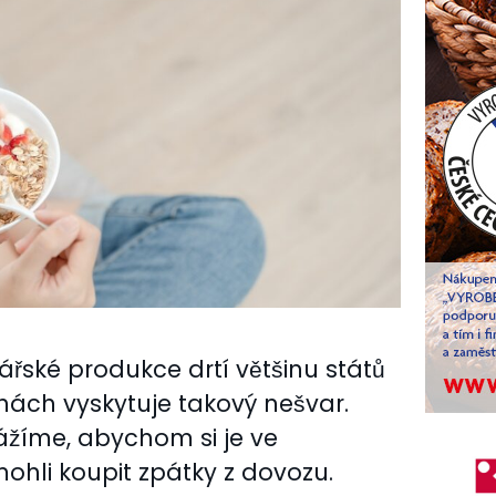
řské produkce drtí většinu států
chách vyskytuje takový nešvar.
́žíme, abychom si je ve
hli koupit zpátky z dovozu.