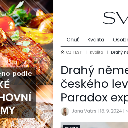
Chuť
Kvalita
Osobn
CZ TEST
|
Kvalita
|
Drahý ně
Drahý němec
českého le
Paradox ex
Jana Vatrs
|
18. 9. 2024 |