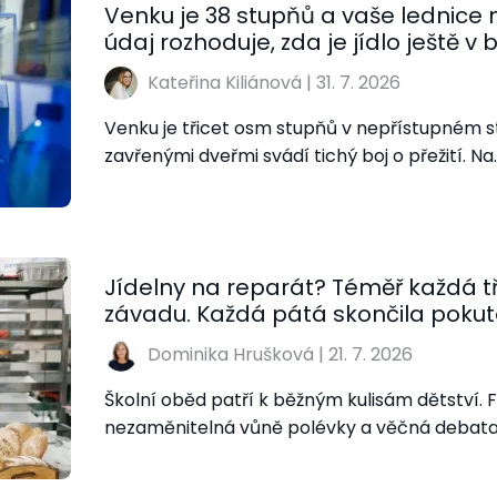
Venku je 38 stupňů a vaše lednice
údaj rozhoduje, zda je jídlo ještě v
Kateřina Kiliánová
|
31. 7. 2026
Venku je třicet osm stupňů v nepřístupném s
zavřenými dveřmi svádí tichý boj o přežití. Na
Jídelny na reparát? Téměř každá tř
závadu. Každá pátá skončila poku
Dominika Hrušková
|
21. 7. 2026
Školní oběd patří k běžným kulisám dětství. 
nezaměnitelná vůně polévky a věčná debat