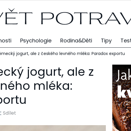
osti
Psychologie
Rodina&Děti
Tipy
Tes
mecký jogurt, ale z českého levného mléka: Paradox exportu
ký jogurt, ale z
vného mléka:
portu
Sdílet