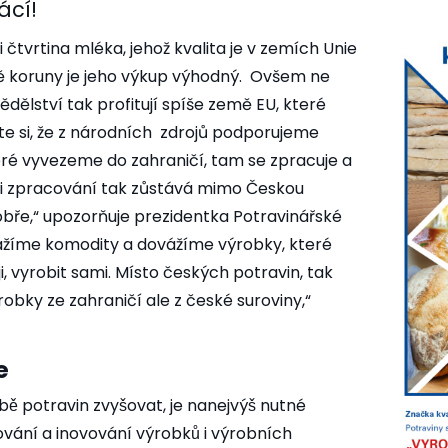
cí!
i čtvrtina mléka, jehož kvalita je v zemích Unie
ě koruny je jeho výkup výhodný. Ovšem ne
ělství tak profitují spíše země EU, které
e si, že z národních zdrojů podporujeme
eré vyvezeme do zahraničí, tam se zpracuje a
̌i zpracování tak zůstává mimo Českou
bře,“ upozorňuje prezidentka Potravinářské
vážíme komodity a dovážíme výrobky, které
vyrobit sami. Místo českých potravin, tak
ýrobky ze zahraničí ale z české suroviny,“
e
bě potravin zvyšovat, je nanejvýš nutné
ní a inovování výrobků i výrobních