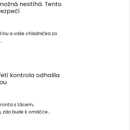
 možná nestíhá. Tento
 bezpečí
tínu a vaše chladnička za
…
etí kontrola odhalila
tou
Fronta s tácem,
a, zda bude k omáčce…