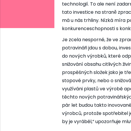
technologií. To ale není zadar
tato investice na straně zpra
má u nás trhliny. Nízká mír
konkurenceschopnosti s konkure
Je zcela nesporné, že ve zprac
potravináři jdou s dobou, invest
do nových výrobků, které odpov
snižování obsahu citlivých živ
prospěšných složek jako je tř
stopové prvky, nebo o snižován
využíváni plastů ve výrobě
těchto nových potravinářskýc
pár let budou takto inovovane
výrobců, protože spotřebite
by je vyráběl,“ upozorňuje m