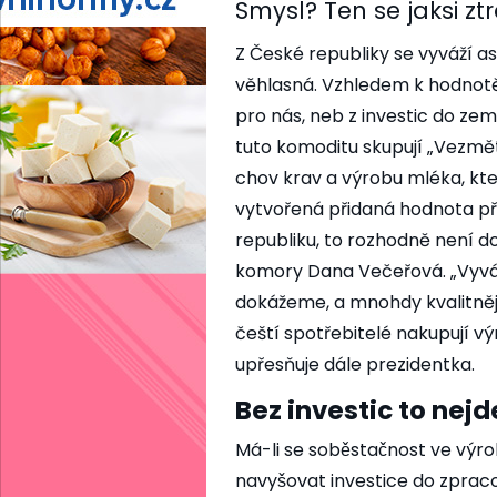
Smysl? Ten se jaksi ztrá
Z České republiky se vyváží as
věhlasná. Vzhledem k hodnot
pro nás, neb z investic do zeměd
tuto komoditu skupují „Vezmět
chov krav a výrobu mléka, kt
vytvořená přidaná hodnota pr
republiku, to rozhodně není do
komory Dana Večeřová. „Vy
dokážeme, a mnohdy kvalitněji, 
čeští spotřebitelé nakupují v
upřesňuje dále prezidentka.
Bez investic to nejd
Má-li se soběstačnost ve výro
navyšovat investice do zpracová