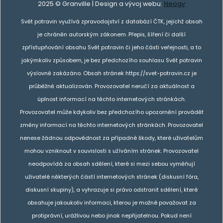
2025 © Granville | Design a vývoj webu:
Neogy
Svět potravin využívá zpravodajství z databází ČTK, jejichž obsah
je chráněn autorským zákonem. Přepis, šíření či další
zpřístupňování obsahu Svět potravin či jeho části veřejnosti, a to
jakýmkoliv způsobem, je bez předchozího souhlasu Svět potravin
výslovně zakázáno. Obsah stránek https://svet-potravin.cz je
průběžně aktualizován. Provozovatel neručí za aktuálnost a
úplnost informací na těchto internetových stránkách.
Provozovatel může kdykoliv bez předchozího upozornění provádět
změny informací na těchto internetových stránkách. Provozovatel
nenese žádnou odpovědnost za případné škody, které uživatelům
mohou vzniknout v souvislosti s užíváním stránek. Provozovatel
neodpovídá za obsah sdělení, které si mezi sebou vyměňují
uživatelé některých částí internetových stránek (diskusní fóra,
diskusní skupiny), a vyhrazuje si právo odstranit sdělení, které
obsahuje jakoukoliv informaci, kterou je možné považovat za
protiprávní, urážlivou nebo jinak nepřijatelnou. Pokud není