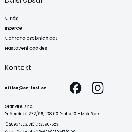
Další obsah
O nás
Inzerce
Ochrana osobních dat
Nastavení cookies
Kontakt
office@cz-test.cz
Granville, s.r.o.
Počernická 272/96, 108 00 Praha 10 - Malešice
IČ 28967623, DIČ CZ28967623
Komerční banka 115-6969270247/0100