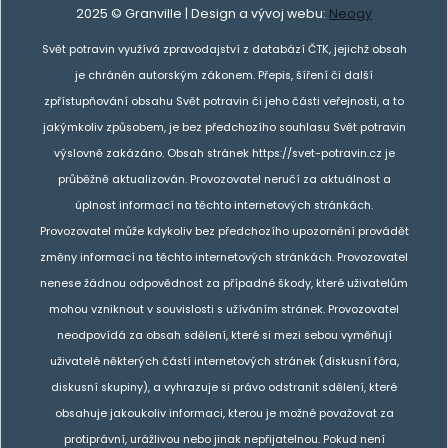
2025 © Granville | Design a vývoj webu:
Neogy
Svět potravin využívá zpravodajství z databází ČTK, jejichž obsah
je chráněn autorským zákonem. Přepis, šíření či další
zpřístupňování obsahu Svět potravin či jeho části veřejnosti, a to
jakýmkoliv způsobem, je bez předchozího souhlasu Svět potravin
výslovně zakázáno. Obsah stránek https://svet-potravin.cz je
průběžně aktualizován. Provozovatel neručí za aktuálnost a
úplnost informací na těchto internetových stránkách.
Provozovatel může kdykoliv bez předchozího upozornění provádět
změny informací na těchto internetových stránkách. Provozovatel
nenese žádnou odpovědnost za případné škody, které uživatelům
mohou vzniknout v souvislosti s užíváním stránek. Provozovatel
neodpovídá za obsah sdělení, které si mezi sebou vyměňují
uživatelé některých částí internetových stránek (diskusní fóra,
diskusní skupiny), a vyhrazuje si právo odstranit sdělení, které
obsahuje jakoukoliv informaci, kterou je možné považovat za
protiprávní, urážlivou nebo jinak nepřijatelnou. Pokud není