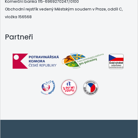
Komerční banka 115-6969270247/0100
Obchodní rejstřík vedený Městským soudem v Praze, oddíl C,
vložka 156568
Partneři