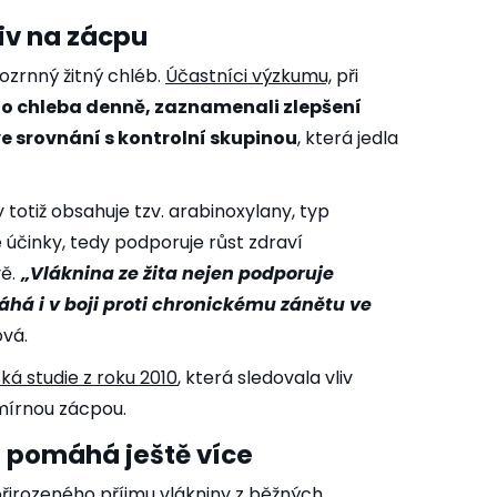
liv na zácpu
ozrnný žitný chléb.
Účastníci výzkumu,
při
ho chleba denně, zaznamenali zlepšení
ve srovnání s kontrolní skupinou
, která jedla
totiž obsahuje tzv. arabinoxylany, typ
 účinky, tedy podporuje růst zdraví
ě.
„Vláknina ze žita nejen podporuje
áhá i v boji proti chronickému zánětu ve
ová.
ská studie
z roku 2010
, která sledovala vliv
 mírnou zácpou.
o pomáhá ještě více
řirozeného příjmu vlákniny z běžných