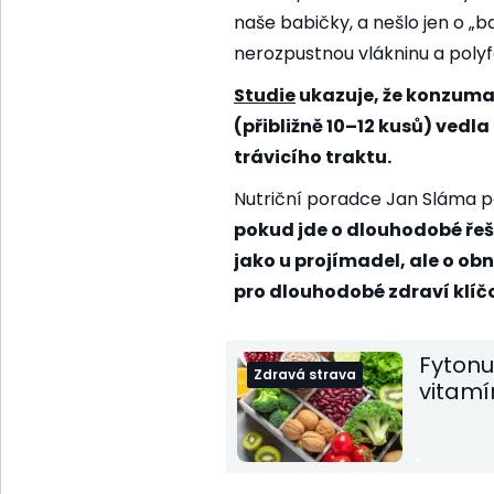
naše babičky, a nešlo jen o „b
nerozpustnou vlákninu a polyfe
Studie
ukazuje
, že konzum
(přibližně 10–12 kusů) vedl
trávicího traktu.
Nutriční poradce Jan Sláma p
pokud jde o dlouhodobé řeše
jako u projímadel, ale o ob
pro dlouhodobé zdraví klíč
Fytonut
Zdravá strava
vitamí