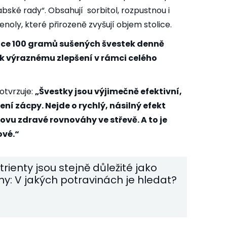
abské rady“. Obsahují
sorbitol
, rozpustnou i
noly, které přirozeně zvyšují objem stolice.
ace 100 gramů sušených švestek denně
a k výraznému zlepšení v rámci celého
otvrzuje:
„Švestky jsou výjimečně efektivní,
ní zácpy. Nejde o rychlý, násilný efekt
novu zdravé rovnováhy ve střevě. A to je
ové.“
rienty jsou stejně důležité jako
ny: V jakých potravinách je hledat?