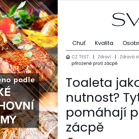
Chuť
Kvalita
Osobn
CZ TEST
|
Zdraví
|
Zdravá s
přirozeně proti zácpě
Toaleta jak
nutnost? Ty
pomáhají př
zácpě