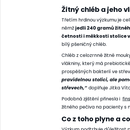
Žitný chléb a jeho v
Třetím hrdinou výzkumu je cel
němž
jedli 240 gramů
žitné
četnosti i měkkosti stolice 
bílý pšeničný chléb.
Chléb z celozrnné žitné mouky 
vlákniny, který má prebiotické
prospěšných bakterií ve střev
pravidelnou stolici, ale pom
střevech,“
doplňuje Jitka Vít
Podobná zjištění přinesla i
fin
žitného pečiva na pacienty s
Co z toho plyne a c
Výzkum podtrhuje důležitost p