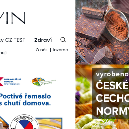
ty CZ TEST
Zdraví
O nás
Inzerce
hají