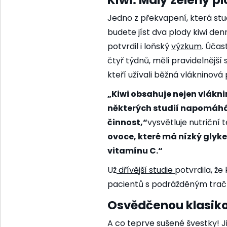
Kiwi: Malý zelený p
Jedno z překvapení, která studi
budete jíst dva plody kiwi d
potvrdil i
loňský
výzkum
. Účas
čtyř týdnů, měli pravidelnější 
kteří užívali běžná vlákninová
„Kiwi obsahuje nejen vláknin
některých studií napomáhá 
činnost,“
vysvětluje nutriční 
ovoce, které má nízký glyk
vitamínu C.“
Už
dřívější studie
potvrdila, že
pacientů s podrážděným trač
Osvědčenou klasiko
A co teprve sušené švestky! Ji