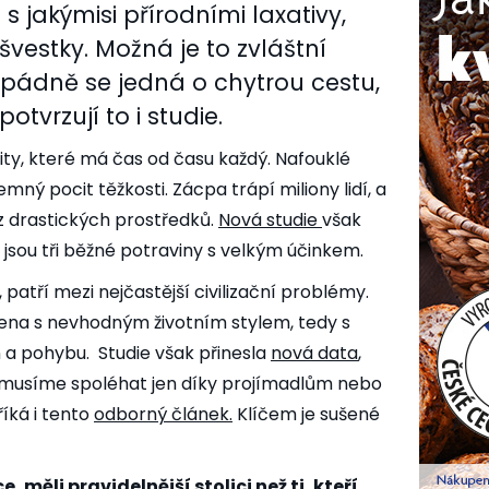
s jakýmisi přírodními laxativy,
 švestky. Možná je to zvláštní
pádně se jedná o chytrou cestu,
otvrzují to i studie.
ity, které má čas od času každý. Nafouklé
mný pocit těžkosti. Zácpa trápí miliony lidí, a
ez drastických prostředků.
Nová studie
však
 jsou tři běžné potraviny s velkým účinkem.
 patří mezi nejčastější civilizační problémy.
jena s nevhodným životním stylem, tedy s
n a pohybu.
Studie
však přinesla
nová data
,
emusíme spoléhat jen díky projímadlům nebo
íká i tento
odborný článek
.
Klíčem je sušené
e, měli pravidelnější stolici než ti, kteří