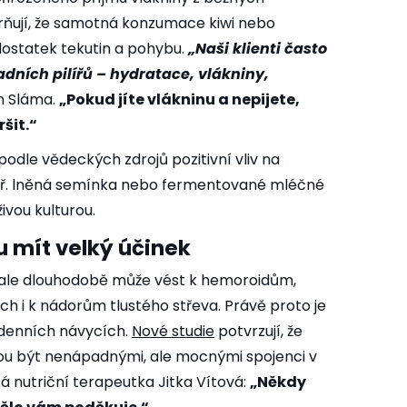
orňují, že samotná konzumace kiwi nebo
ostatek tekutin a pohybu.
„Naši klienti často
ladních pilířů – hydratace, vlákniny,
n Sláma.
„Pokud jíte vlákninu a nepijete,
šit.“
 podle vědeckých zdrojů pozitivní vliv na
apř. lněná semínka nebo fermentované mléčné
živou kulturou.
 mít velký účinek
 ale dlouhodobě může vést k hemoroidům,
ch i k nádorům tlustého střeva. Právě proto je
odenních návycích.
Nové studie
potvrzují, že
ohou být nenápadnými, ale mocnými spojenci v
íká nutriční terapeutka Jitka Vítová:
„Někdy