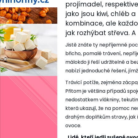
projímadel, respektive 
jako jsou kiwi, chléb a
kombinace, ale každo
jak rozhýbat střeva. A p
Jistě znáte ty nepříjemné poc
břicho, pomalé trávení, nepříje
málokdo ji řeší udržitelně a b
nabízí jednoduché řešení, jímž
Trávicí potíže, zejména zácpa,
Přitom je většina případů spo
nedostatkem vlákniny, tekuti
která ukazují, že na pomoc n
drahým doplňkům stravy, jak ř
ovoce.
„Lidé, kteří jedli sušené ovoc