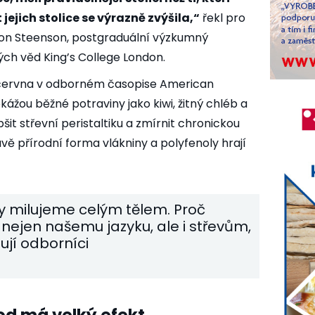
jejich stolice se výrazně zvýšila,“
řekl pro
on Steenson, postgraduální výzkumný
ch věd King’s College London.
. června v odborném časopise American
dokážou běžné potraviny jako kiwi, žitný chléb a
it střevní peristaltiku a zmírnit chronickou
ávě přírodní forma vlákniny a
polyfenoly
hrají
 milujeme celým tělem. Proč
 nejen našemu jazyku, ale i střevům,
ují odborníci