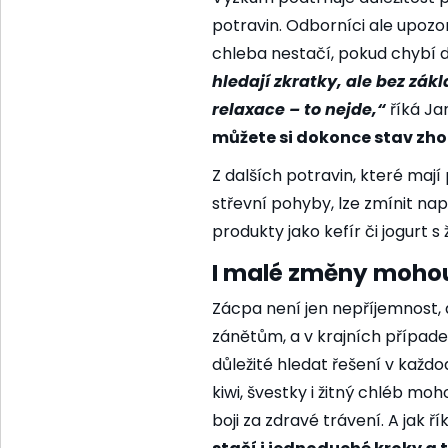
potravin. Odborníci ale upoz
chleba nestačí, pokud chybí d
hledají zkratky, ale bez zák
relaxace – to nejde,“
říká Ja
můžete si dokonce stav zhor
Z dalších potravin, které mají
střevní pohyby, lze zmínit n
produkty jako kefír či jogurt s 
I malé změny mohou
Zácpa není jen nepříjemnost,
zánětům, a v krajních případe
důležité hledat řešení v každ
kiwi, švestky i žitný chléb m
boji za zdravé trávení. A jak ř