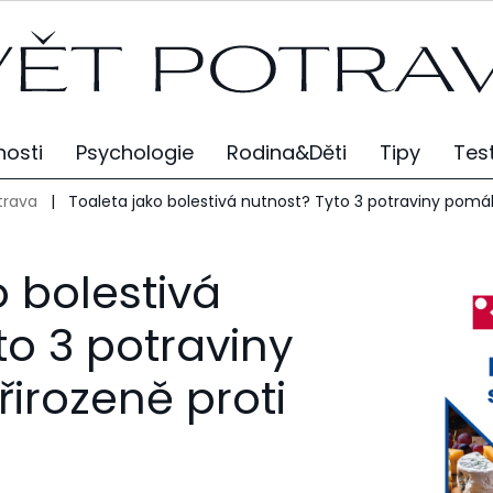
osti
Psychologie
Rodina&Děti
Tipy
Tes
trava
|
Toaleta jako bolestivá nutnost? Tyto 3 potraviny pomá
o bolestivá
to 3 potraviny
irozeně proti