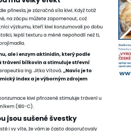
lod má velký efekt
e přinesla, je zázračná síla kiwi. Když totiž
enně, na zácpu můžete zapomenout, což
tníci výzkumu, kteří kiwi konzumovali po dobu
stolici, lepší texturu a méně nepohodlí než ti,
 projímadla.
u, ale i enzym aktinidin, který podle
trávení bílkovin a stimuluje střevní
terapeutka Ing. Jitka Vítová.
„Navíc je to
emický index a je výborným zdrojem
 konzumace kiwi přirozeně stimuluje trávení u
níkem (IBS-C).
u jsou sušené švestky
stě i vy víte, že vám je často doporučovaly