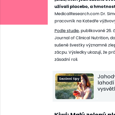
užívali placebo, a hmotnost 
MedicalResearch.com Dr. Sim
pracovník na Katedře výživový
Podle
studie
, publikované 26
Journal of Clinical Nutrition, 
sušené švestky významně zlepš
zácpu. Výsledky ukazují, že pr
zásadní roli.
Jahody
Sezónní tipy
lahodí
vysvětl