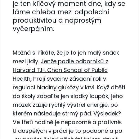
je ten klíčový moment dne, kdy se
láme chleba mezi odpolední
produktivitou a naprostým
vyčerpáním.
Možná si říkáte, že je to jen malý snack
mezi jídly.
Jenže podle odborníků z
Harvard T.H. Chan School of Public
Health,
hrají svačiny zásadní roli v
regulaci hladiny glukózy v krvi
.
Když dítěti
do školy zabalíte jen sladký loupák, jeho
mozek zažije rychlý výstřel energie, po
kterém následuje strmý pád. Výsledek?
Ve třetí hodině je nepozorné a protivné.
U dospělých v práci je to podobné a po