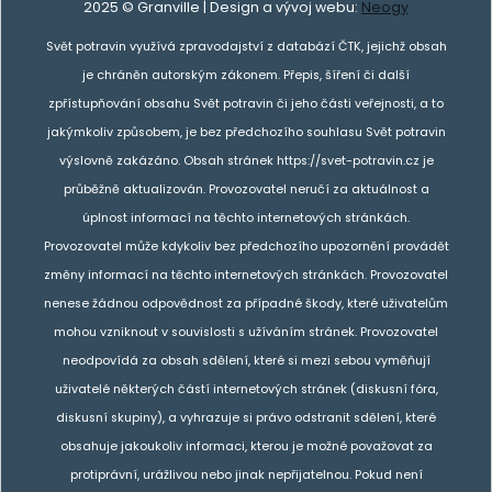
2025 © Granville | Design a vývoj webu:
Neogy
Svět potravin využívá zpravodajství z databází ČTK, jejichž obsah
je chráněn autorským zákonem. Přepis, šíření či další
zpřístupňování obsahu Svět potravin či jeho části veřejnosti, a to
jakýmkoliv způsobem, je bez předchozího souhlasu Svět potravin
výslovně zakázáno. Obsah stránek https://svet-potravin.cz je
průběžně aktualizován. Provozovatel neručí za aktuálnost a
úplnost informací na těchto internetových stránkách.
Provozovatel může kdykoliv bez předchozího upozornění provádět
změny informací na těchto internetových stránkách. Provozovatel
nenese žádnou odpovědnost za případné škody, které uživatelům
mohou vzniknout v souvislosti s užíváním stránek. Provozovatel
neodpovídá za obsah sdělení, které si mezi sebou vyměňují
uživatelé některých částí internetových stránek (diskusní fóra,
diskusní skupiny), a vyhrazuje si právo odstranit sdělení, které
obsahuje jakoukoliv informaci, kterou je možné považovat za
protiprávní, urážlivou nebo jinak nepřijatelnou. Pokud není