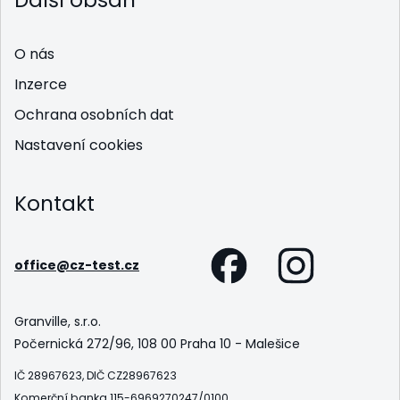
Další obsah
O nás
Inzerce
Ochrana osobních dat
Nastavení cookies
Kontakt
office@cz-test.cz
Granville, s.r.o.
Počernická 272/96, 108 00 Praha 10 - Malešice
IČ 28967623, DIČ CZ28967623
Komerční banka 115-6969270247/0100