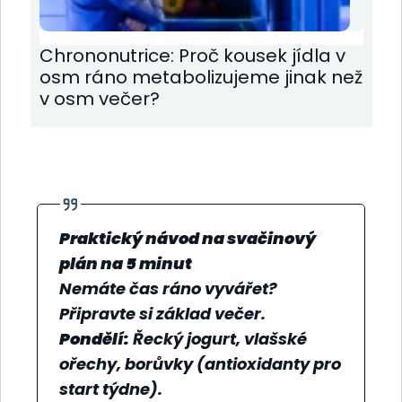
Chrononutrice: Proč kousek jídla v
osm ráno metabolizujeme jinak než
v osm večer?
Praktický návod na svačinový
plán na 5 minut
Nemáte čas ráno vyvářet?
Připravte si základ večer.
Pondělí:
Řecký jogurt, vlašské
ořechy, borůvky (antioxidanty pro
start týdne).