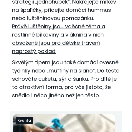
strategii „jednohubek“. Nakrájejte mrkev
na špalíčky, přidejte domácí hummus
nebo luštěninovou pomazánku.
Právě
luštěniny jsou vděčné téma a
rostlinné bílkoviny a vláknina v nich
obsažené jsou pro dětské trávení
naprostý poklad.
Skvělým tipem jsou také domácí ovesné
tyčinky nebo „muffiny na slano“. Do těsta
schováte cuketu, sýr a šunku. Pro dítě je
to atraktivní forma, pro vás jistota, že
snědlo i něco jiného než jen těsto.
Kvalita