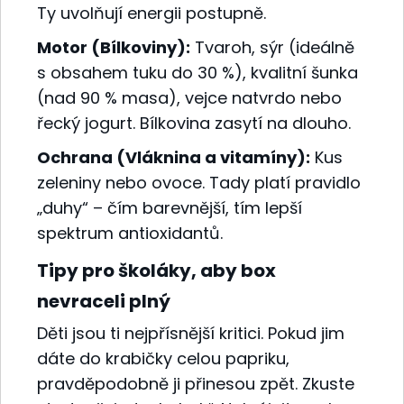
Ty uvolňují energii postupně.
Motor (Bílkoviny):
Tvaroh, sýr (ideálně
s obsahem tuku do 30 %), kvalitní šunka
(nad 90 % masa), vejce natvrdo nebo
řecký jogurt. Bílkovina zasytí na dlouho.
Ochrana (Vláknina a vitamíny):
Kus
zeleniny nebo ovoce. Tady platí pravidlo
„duhy“ – čím barevnější, tím lepší
spektrum antioxidantů.
Tipy pro školáky, aby box
nevraceli plný
Děti jsou ti nejpřísnější kritici. Pokud jim
dáte do krabičky celou papriku,
pravděpodobně ji přinesou zpět. Zkuste