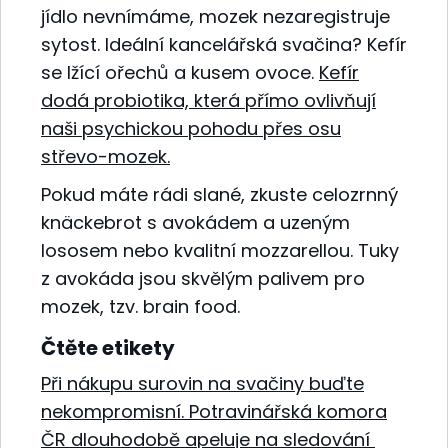
jídlo nevnímáme, mozek nezaregistruje
sytost. Ideální kancelářská svačina? Kefír
se lžící ořechů a kusem ovoce.
Kefír
dodá probiotika, která
přímo ovlivňují
naši psychickou pohodu přes osu
střevo-mozek
.
Pokud máte rádi slané, zkuste celozrnný
knäckebrot s avokádem a uzeným
lososem nebo kvalitní mozzarellou. Tuky
z avokáda jsou skvělým palivem pro
mozek, tzv. brain food.
Čtěte etikety
Při nákupu surovin na svačiny buďte
nekompromisní. Potravinářská komora
ČR dlouhodobě apeluje na sledování