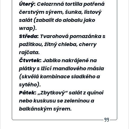
Úterý:
Celozrnná tortilla potřená
čerstvým sýrem, šunka, listový
salát (zabalit do alobalu jako
wrap).
Středa:
Tvarohová pomazánka s
pažitkou, žitný chleba, cherry
rajčata.
Čtvrtek:
Jablko nakrájené na
plátky s lžící mandlového másla
(skvělá kombinace sladkého a
sytého).
Pátek:
„Zbytkový“ salát z quinoi
nebo kuskusu se zeleninou a
balkánským sýrem.