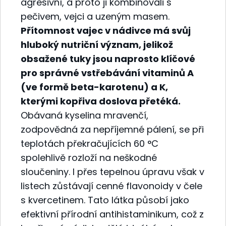
agresivní, a proto ji kombinovali s
pečivem, vejci a uzeným masem.
Přítomnost vajec v nádivce má svůj
hluboký nutriční význam, jelikož
obsažené tuky jsou naprosto klíčové
pro správné vstřebávání vitaminů A
(ve formě beta-karotenu) a K,
kterými kopřiva doslova přetéká.
Obávaná kyselina mravenčí,
zodpovědná za nepříjemné pálení, se při
teplotách překračujících 60 °C
spolehlivě rozloží na neškodné
sloučeniny. I přes tepelnou úpravu však v
listech zůstávají cenné flavonoidy v čele
s kvercetinem. Tato látka působí jako
efektivní přírodní antihistaminikum, což z