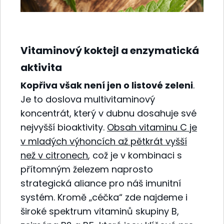
Vitaminový koktejl a enzymatická
aktivita
Kopřiva však není jen o listové zeleni
.
Je to doslova multivitaminový
koncentrát, který v dubnu dosahuje své
nejvyšší bioaktivity.
Obsah vitaminu C je
v mladých výhoncích až pětkrát vyšší
než v citronech
, což je v kombinaci s
přítomným železem naprosto
strategická aliance pro náš imunitní
systém. Kromě „céčka“ zde najdeme i
široké spektrum vitaminů skupiny B,