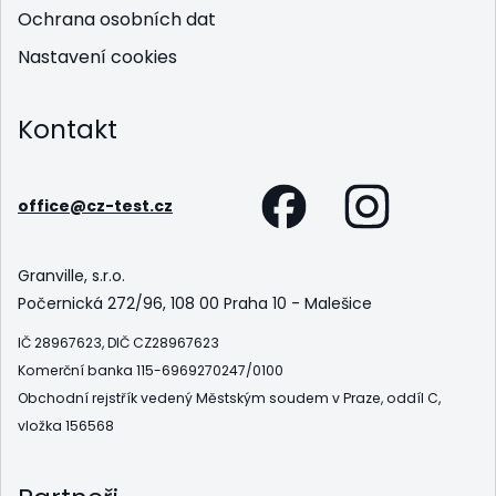
Ochrana osobních dat
Nastavení cookies
Kontakt
office@cz-test.cz
Granville, s.r.o.
Počernická 272/96, 108 00 Praha 10 - Malešice
IČ 28967623, DIČ CZ28967623
Komerční banka 115-6969270247/0100
Obchodní rejstřík vedený Městským soudem v Praze, oddíl C,
vložka 156568