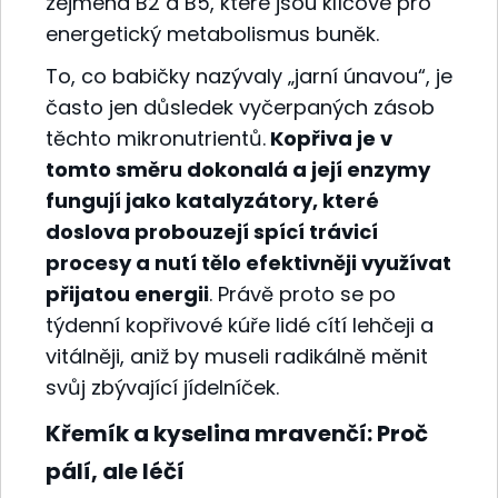
zejména B2 a B5, které jsou klíčové pro
energetický metabolismus buněk.
To, co babičky nazývaly „jarní únavou“, je
často jen důsledek vyčerpaných zásob
těchto mikronutrientů.
Kopřiva je v
tomto směru dokonalá a její enzymy
fungují jako katalyzátory, které
doslova probouzejí spící trávicí
procesy a nutí tělo efektivněji využívat
přijatou energii
. Právě proto se po
týdenní kopřivové kúře lidé cítí lehčeji a
vitálněji, aniž by museli radikálně měnit
svůj zbývající jídelníček.
Křemík a kyselina mravenčí: Proč
pálí, ale léčí