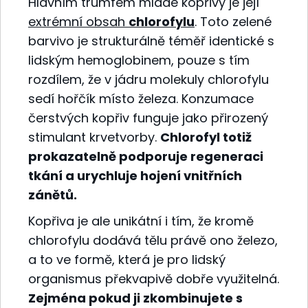
Hlavním trumfem mladé kopřivy je její
extrémní obsah
chlorofylu
. Toto zelené
barvivo je strukturálně téměř identické s
lidským hemoglobinem, pouze s tím
rozdílem, že v jádru molekuly chlorofylu
sedí hořčík místo železa. Konzumace
čerstvých kopřiv funguje jako přirozený
stimulant krvetvorby.
Chlorofyl totiž
prokazatelně podporuje regeneraci
tkání a urychluje hojení vnitřních
zánětů.
Kopřiva je ale unikátní i tím, že kromě
chlorofylu dodává tělu právě ono železo,
a to ve formě, která je pro lidský
organismus překvapivě dobře využitelná.
Zejména pokud ji zkombinujete s