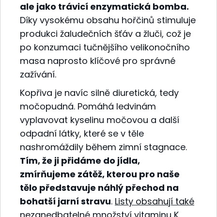
ale jako trávicí enzymatická bomba.
Díky vysokému obsahu hořčinů stimuluje
produkci žaludečních šťáv a žluči, což je
po konzumaci tučnějšího velikonočního
masa naprosto klíčové pro správné
zažívání.
Kopřiva je navíc silně diuretická, tedy
močopudná. Pomáhá ledvinám
vyplavovat kyselinu močovou a další
odpadní látky, které se v těle
nashromáždily během zimní stagnace.
Tím, že ji přidáme do jídla,
zmírňujeme zátěž, kterou pro naše
tělo představuje náhlý přechod na
bohatší jarní stravu
.
Listy obsahují také
nezanedbatelné množství vitaminu K
,