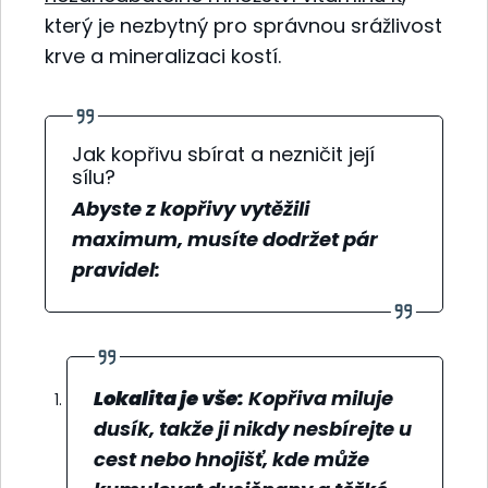
který je nezbytný pro správnou srážlivost
krve a mineralizaci kostí.
Jak kopřivu sbírat a nezničit její
sílu?
Abyste z kopřivy vytěžili
maximum, musíte dodržet pár
pravidel:
Lokalita je vše:
Kopřiva miluje
dusík, takže ji nikdy nesbírejte u
cest nebo hnojišť, kde může