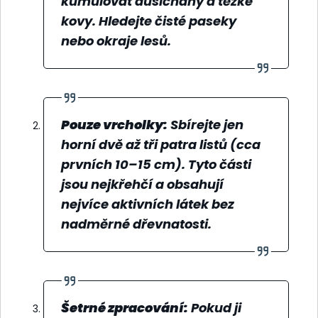
kumulovat dusičnany a těžké
kovy. Hledejte čisté paseky
nebo okraje lesů.
Pouze vrcholky:
Sbírejte jen
horní dvě až tři patra listů (cca
prvních 10–15 cm). Tyto části
jsou nejkřehčí a obsahují
nejvíce aktivních látek bez
nadměrné dřevnatosti.
Šetrné zpracování:
Pokud ji