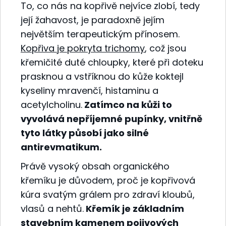
To, co nás na kopřivě nejvíce zlobí, tedy
její žahavost, je paradoxně jejím
největším terapeutickým přínosem.
Kopřiva je pokryta trichomy
, což jsou
křemičité duté chloupky, které při doteku
prasknou a vstříknou do kůže koktejl
kyseliny mravenčí, histaminu a
acetylcholinu.
Zatímco na kůži to
vyvolává nepříjemné pupínky, vnitřně
tyto látky působí jako silné
antirevmatikum.
Právě vysoký obsah organického
křemíku je důvodem, proč je kopřivová
kúra svatým grálem pro zdraví kloubů,
vlasů a nehtů.
Křemík je základním
stavebním kamenem pojivových