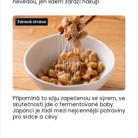
nevedou, jen lidem zdraží nákup
Zdravá strava
Připomíná to sóju zapečenou se sýrem, ve
skutečnosti jde o fermentované boby:
Japonci je řadí mezi nejcennější potraviny
pro srdce a cévy