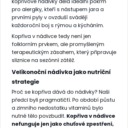
kopřivové nádivky dělá ideální pokrm
pro alergiky, kteří s nástupem jara a
prvními pyly v ovzduší svádějí
každoroční boj s rýmou a kýcháním.
Kopřiva v nádivce tedy není jen
folklorním prvkem, ale promyšleným
terapeutickým zásahem, který připravuje
sliznice na sezónní zátěž.
Velikonoční nádivka jako nutriční
strategie
Proč se kopřiva dává do nádivky? Naši
předci byli pragmatičtí. Po období půstu
a zimního nedostatku vitaminů bylo
nutné tělo povzbudit.
Kopřiva v nádivce
nefunguje jen jako chuťové zpestření,