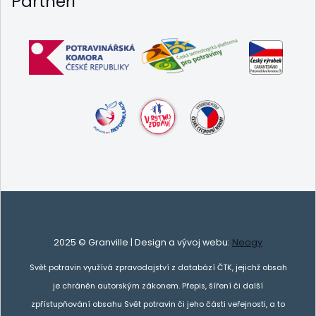
Partneři
2025 © Granville | Design a vývoj webu:
Neogy
Svět potravin využívá zpravodajství z databází ČTK, jejichž obsah
je chráněn autorským zákonem. Přepis, šíření či další
zpřístupňování obsahu Svět potravin či jeho části veřejnosti, a to