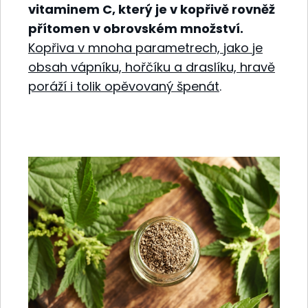
vitaminem C, který je v kopřivě rovněž
přítomen v obrovském množství.
Kopřiva v mnoha parametrech, jako je
obsah vápníku, hořčíku a draslíku, hravě
poráží i tolik opěvovaný špenát
.