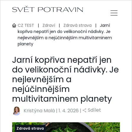
CZ TEST
|
Zdraví
|
Zdravá strava
|
Jarní
kopřiva nepatří jen do velikonoční nádivky. Je
nejlevnějším a nejúčinnějším multivitaminem
planety
Jarní kopřiva nepatří jen
do velikonoční nádivky. Je
nejlevnějším a
nejúčinnějším
multivitaminem planety
Sdílet
Kristýna Malá
|
1. 4. 2026 |
Zdravá strava