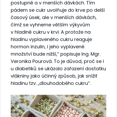
postupně a v menších dávkách. Tím
pádem se cukr uvolňuje do krve po delší
časový úsek, ale v menších dávkách,
čímž se vyhneme větším výkyvům
v hladině cukru v krvi. A protože na
hladinu vyplaveného cukru reaguje
hormon inzulin, i jeho vyplavené
množství bude nižší,“ popisuje Ing. Mgr.
Veronika Pourová. To je důvod, proč se i
u diabetiků se ukázalo zařazení dostatku
vlákniny jako účinný způsob, jak snížit
hladinu tzv. „dlouhodobého cukru“.