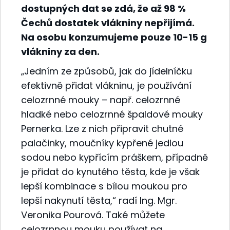
dostupných dat se zdá, že až 98 %
Čechů dostatek vlákniny nepřijímá.
Na osobu konzumujeme pouze 10-15 g
vlákniny za den.
„Jedním ze způsobů, jak do jídelníčku
efektivně přidat vlákninu, je používání
celozrnné mouky – např. celozrnné
hladké nebo celozrnné špaldové mouky
Pernerka. Lze z nich připravit chutné
palačinky, moučníky kypřené jedlou
sodou nebo kypřícím práškem, případně
je přidat do kynutého těsta, kde je však
lepší kombinace s bílou moukou pro
lepší nakynutí těsta,“ radí Ing. Mgr.
Veronika Pourová. Také můžete
celozrnnou mouku používat na