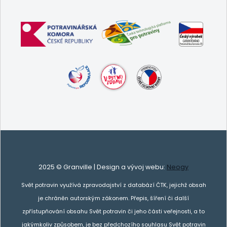
2025 © Granville | Design a vývoj webu:
Neogy
Svět potravin využívá zpravodajství z databází ČTK, jejichž obsah
je chráněn autorským zákonem. Přepis, šíření či další
zpřístupňování obsahu Svět potravin či jeho části veřejnosti, a to
jakýmkoliv způsobem, je bez předchozího souhlasu Svět potravin