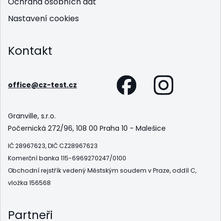
Ochrana osobních dat
Nastavení cookies
Kontakt
office@cz-test.cz
Granville, s.r.o.
Počernická 272/96, 108 00 Praha 10 - Malešice
IČ 28967623, DIČ CZ28967623
Komerční banka 115-6969270247/0100
Obchodní rejstřík vedený Městským soudem v Praze, oddíl C,
vložka 156568
Partneři