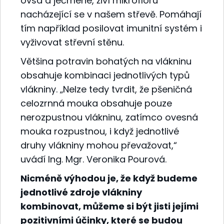
ovsa a ječmene, živí mikroflóru
nacházející se v našem střevě. Pomáhají
tím například posilovat imunitní systém i
vyživovat střevní stěnu.
Většina potravin bohatých na vlákninu
obsahuje kombinaci jednotlivých typů
vlákniny. „Nelze tedy tvrdit, že pšeničná
celozrnná mouka obsahuje pouze
nerozpustnou vlákninu, zatímco ovesná
mouka rozpustnou, i když jednotlivé
druhy vlákniny mohou převažovat,“
uvádí Ing. Mgr. Veronika Pourová.
Nicméně výhodou je, že když budeme
jednotlivé zdroje vlákniny
kombinovat, můžeme si být jisti jejími
pozitivními účinky, které se budou