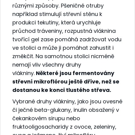
různými způsoby. Pšeničné otruby
například stimulují střevní stěnu k
produkci tekutiny, která urychluje
průchod tráveniny, rozpustná vláknina
tvořící gel zase pomáhá zadržovat vodu
ve stolici a může ji pomáhat zahustit i
změkčit. Na samotnou stolici nicméně
nemají vliv všechny druhy
vlákniny.
Některé jsou fermentovány
střevní mikroflórou ještě dříve, než se
dostanou ke konci tlustého střeva.
Vybrané druhy vlákniny, jako jsou ovesné
či ječné beta-glukany, inulin obsažený v
čekankovém sirupu nebo
fruktooligosacharidy z ovoce, zeleniny,