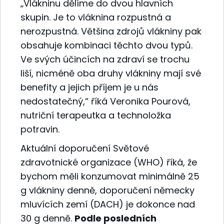
„Vlákninu dělíme do dvou hlavních
skupin. Je to vláknina rozpustná a
nerozpustná. Většina zdrojů vlákniny pak
obsahuje kombinaci těchto dvou typů.
Ve svých účincích na zdraví se trochu
liší, nicméně oba druhy vlákniny mají své
benefity a jejich příjem je u nás
nedostatečný,“ říká Veronika Pourová,
nutriční terapeutka a technoložka
potravin.
Aktuální doporučení Světové
zdravotnické organizace (WHO) říká, že
bychom měli konzumovat minimálně 25
g vlákniny denně, doporučení německy
mluvících zemí (DACH) je dokonce nad
30 g denně.
Podle posledních