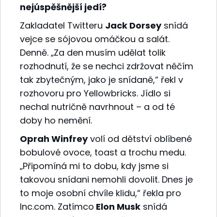
nejúspěšnější jedí?
Zakladatel Twitteru
Jack Dorsey
snídá
vejce se sójovou omáčkou a salát.
Denně. „Za den musím udělat tolik
rozhodnutí, že se nechci zdržovat něčím
tak zbytečným, jako je snídaně,“ řekl v
rozhovoru pro Yellowbricks. Jídlo si
nechal nutričně navrhnout – a od té
doby ho nemění.
Oprah Winfrey
volí od dětství oblíbené
bobulové ovoce, toast a trochu medu.
„Připomíná mi to dobu, kdy jsme si
takovou snídani nemohli dovolit. Dnes je
to moje osobní chvíle klidu,“ řekla pro
Inc.com. Zatímco
Elon Musk
snídá