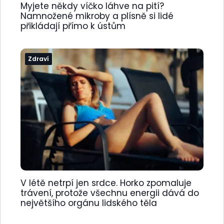
Myjete někdy víčko láhve na pití?
Namnožené mikroby a plísně si lidé
přikládají přímo k ústům
Zdraví
V létě netrpí jen srdce. Horko zpomaluje
trávení, protože všechnu energii dává do
největšího orgánu lidského těla