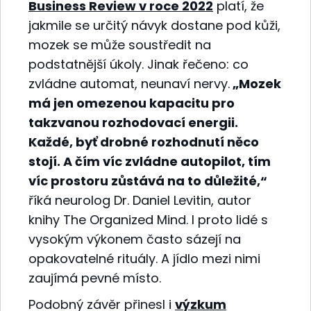
Business Review v roce 2022
platí, že
jakmile se určitý návyk dostane pod kůži,
mozek se může soustředit na
podstatnější úkoly. Jinak řečeno: co
zvládne automat, neunaví nervy.
„Mozek
má jen omezenou kapacitu pro
takzvanou rozhodovací energii.
Každé, byť drobné rozhodnutí něco
stojí. A čím víc zvládne autopilot, tím
víc prostoru zůstává na to důležité,“
říká neurolog Dr. Daniel Levitin, autor
knihy The Organized Mind. I proto lidé s
vysokým výkonem často sázejí na
opakovatelné rituály. A jídlo mezi nimi
zaujímá pevné místo.
Podobný závěr přinesl i
výzkum