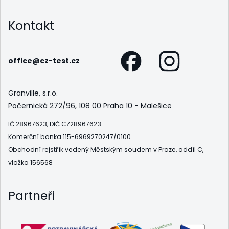
Kontakt
office@cz-test.cz
Granville, s.r.o.
Počernická 272/96, 108 00 Praha 10 - Malešice
IČ 28967623, DIČ CZ28967623
Komerční banka 115-6969270247/0100
Obchodní rejstřík vedený Městským soudem v Praze, oddíl C,
vložka 156568
Partneři