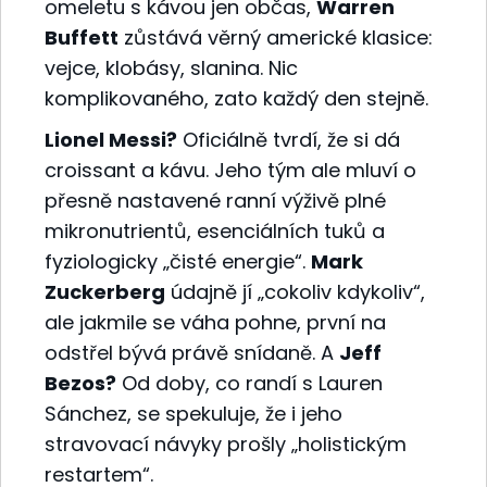
omeletu s kávou jen občas,
Warren
Buffett
zůstává věrný americké klasice:
vejce, klobásy, slanina. Nic
komplikovaného, zato každý den stejně.
Lionel Messi?
Oficiálně tvrdí, že si dá
croissant a kávu. Jeho tým ale mluví o
přesně nastavené ranní výživě plné
mikronutrientů, esenciálních tuků a
fyziologicky „čisté energie“.
Mark
Zuckerberg
údajně jí „cokoliv kdykoliv“,
ale jakmile se váha pohne, první na
odstřel bývá právě snídaně. A
Jeff
Bezos?
Od doby, co randí s Lauren
Sánchez, se spekuluje, že i jeho
stravovací návyky prošly „holistickým
restartem“.