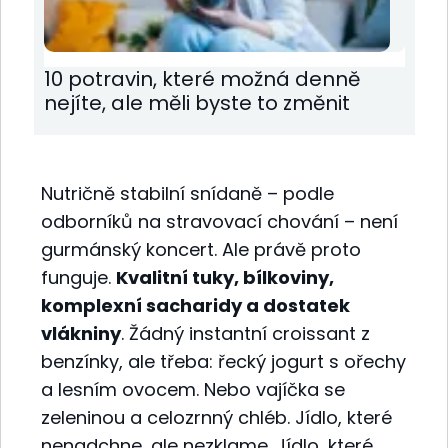
10 potravin, které možná denně
nejíte, ale měli byste to změnit
Nutričně stabilní snídaně – podle
odborníků na stravovací chování – není
gurmánský koncert. Ale právě proto
funguje.
Kvalitní tuky, bílkoviny,
komplexní sacharidy a dostatek
vlákniny
. Žádný instantní croissant z
benzínky, ale třeba: řecký jogurt s ořechy
a lesním ovocem. Nebo vajíčka se
zeleninou a celozrnný chléb. Jídlo, které
nenadchne, ale nezklame. Jídlo, které