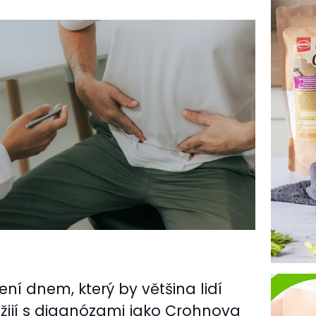
ní dnem, který by většina lidí
do žijí s diagnózami jako Crohnova