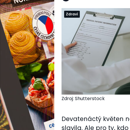
Zdraví
Zdroj: Shutterstock
Devatenáctý květen ne
slavila. Ale pro ty, k