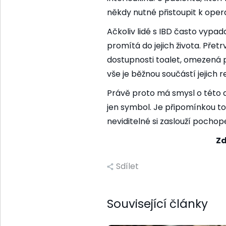
někdy nutné přistoupit k opera
Ačkoliv lidé s IBD často vypa
promítá do jejich života. Přet
dostupnosti toalet, omezená p
vše je běžnou součástí jejich re
Právě proto má smysl o této d
jen symbol. Je připomínkou toh
neviditelné si zaslouží pochop
Zd
Sdílet
Související články