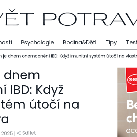
osti
Psychologie
Rodina&Děti
Tipy
Tes
en je dnem onemocnění IBD: Když imunitní systém útočí na vlastn
je dnem
 IBD: Když
stém útočí na
va
Sdílet
5. 2025 |