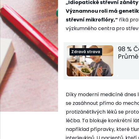
„Idiopatické střevní záněty
Významnou roli má genetika
střevní mikroflóry,“
říká pro
výzkumného centra pro střevn
98 % Č
Zdravá strava
Průměr
Díky moderní medicíně dnes lé
se zasáhnout přímo do mecha
protizánětlivých léků se proto
léčba. Ta blokuje konkrétní lát
například přípravky, které tl
interleukinů. U pacientů, kteř