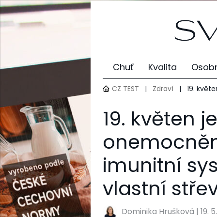
Chuť
Kvalita
Osobn
CZ TEST
|
Zdraví
|
19. květ
19. květen 
onemocnění
imunitní sy
vlastní stře
Dominika Hrušková
|
19. 