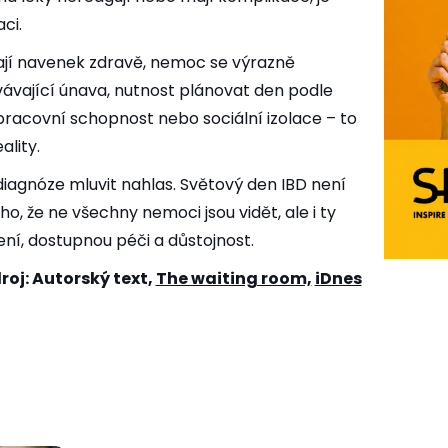
ci.
dají navenek zdravě, nemoc se výrazně
rvávající únava, nutnost plánovat den podle
racovní schopnost nebo sociální izolace – to
ality.
iagnóze mluvit nahlas. Světový den IBD není
o, že ne všechny nemoci jsou vidět, ale i ty
ení, dostupnou péči a důstojnost.
roj: Autorský text,
The waiting room,
iDnes