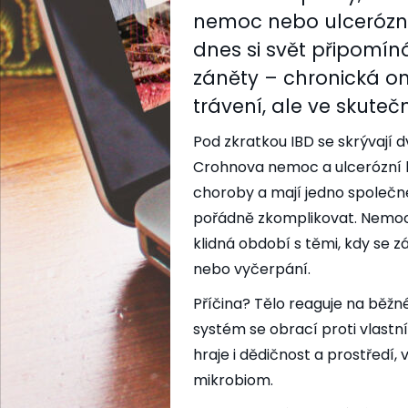
nemoc nebo ulcerózní 
dnes si svět připomíná
záněty – chronická o
trávení, ale ve skute
Pod zkratkou IBD se skrývají
Crohnova nemoc a ulcerózní ko
choroby a mají jedno společné:
pořádně zkomplikovat. Nemoc o
klidná období s těmi, kdy se z
nebo vyčerpání.
Příčina? Tělo reaguje na běžn
systém se obrací proti vlastní s
hraje i dědičnost a prostředí,
mikrobiom.