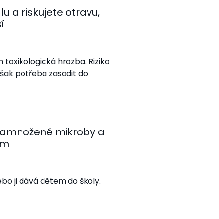
 a riskujete otravu,
í
toxikologická hrozba. Riziko
 však potřeba zasadit do
 Namnožené mikroby a
ům
nebo ji dává dětem do školy.