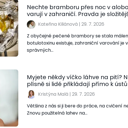
Nechte bramboru přes noc v alobalu
varují v zahraničí. Pravda je složitějš
Kateřina Kiliánová
|
29. 7. 2026
Z obyčejné pečené brambory se stala málem 
botulotoxinu existuje, zahraniční varování je
správných…
Myjete někdy víčko láhve na pití?
plísně si lidé přikládají přímo k úst
Kristýna Malá
|
29. 7. 2026
Většina z nás si ji bere do práce, na cvičení 
Znovu použitelná lahev na…