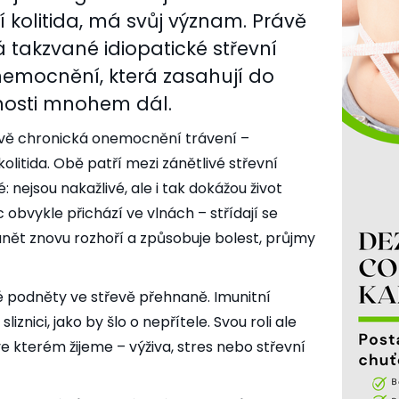
kolitida, má svůj význam. Právě
 takzvané idiopatické střevní
nemocnění, která zasahují do
čnosti mnohem dál.
 dvě chronická onemocnění trávení –
litida. Obě patří mezi zánětlivé střevní
 nejsou nakažlivé, ale i tak dokážou život
bvykle přichází ve vlnách – střídají se
ánět znovu rozhoří a způsobuje bolest, průjmy
é podněty ve střevě přehnaně. Imunitní
liznici, jako by šlo o nepřítele. Svou roli ale
 ve kterém žijeme – výživa, stres nebo střevní