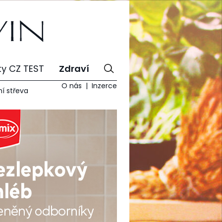
ty CZ TEST
Zdraví
O nás
Inzerce
í střeva