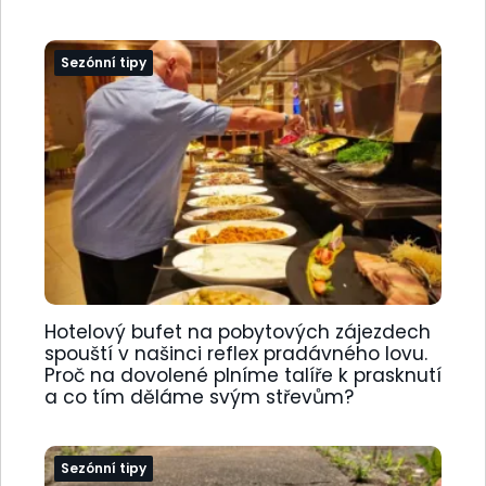
Sezónní tipy
Hotelový bufet na pobytových zájezdech
spouští v našinci reflex pradávného lovu.
Proč na dovolené plníme talíře k prasknutí
a co tím děláme svým střevům?
Sezónní tipy