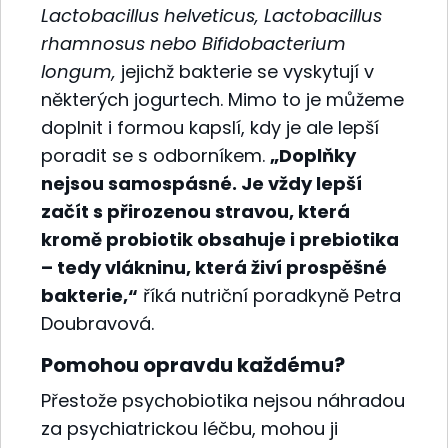
Lactobacillus helveticus, Lactobacillus
rhamnosus nebo Bifidobacterium
longum,
jejichž bakterie se vyskytují v
některých jogurtech. Mimo to je můžeme
doplnit i formou kapslí, kdy je ale lepší
poradit se s odborníkem.
„Doplňky
nejsou samospásné. Je vždy lepší
začít s přirozenou stravou, která
kromě probiotik obsahuje i prebiotika
– tedy vlákninu, která živí prospěšné
bakterie,“
říká nutriční poradkyně Petra
Doubravová.
Pomohou opravdu každému?
Přestože psychobiotika nejsou náhradou
za psychiatrickou léčbu, mohou ji