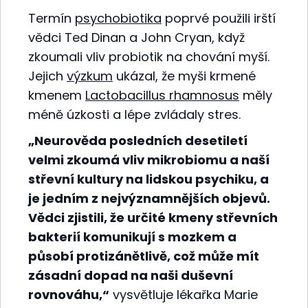
Termín
psychobiotika
poprvé použili irští
vědci Ted Dinan a John Cryan, když
zkoumali vliv probiotik na chování myší.
Jejich
výzkum
ukázal, že myši krmené
kmenem
Lactobacillus rhamnosus
měly
méně úzkosti a lépe zvládaly stres.
„Neurověda posledních desetiletí
velmi zkoumá vliv mikrobiomu a naší
střevní kultury na lidskou psychiku, a
je jedním z nejvýznamnějších objevů.
Vědci zjistili, že určité kmeny střevních
bakterií komunikují s mozkem a
působí protizánětlivě, což může mít
zásadní dopad na naši duševní
rovnováhu,“
vysvětluje lékařka Marie