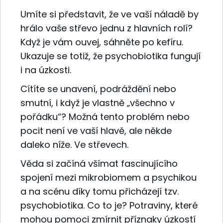
Umíte si představit, že ve vaší náladě by
hrálo vaše střevo jednu z hlavních rolí?
Když je vám ouvej, sáhněte po kefíru.
Ukazuje se totiž, že psychobiotika fungují
i na úzkosti.
Cítíte se unavení, podráždění nebo
smutní, i když je vlastně „všechno v
pořádku“? Možná tento problém nebo
pocit není ve vaší hlavě, ale někde
daleko níže. Ve střevech.
Věda si začíná všímat fascinujícího
spojení mezi mikrobiomem a psychikou
a na scénu díky tomu přicházejí tzv.
psychobiotika. Co to je? Potraviny, které
mohou pomoci zmírnit příznaky úzkostí