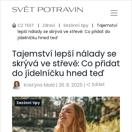
CZ TEST
|
Zdraví
|
Sezónní tipy
|
Tajemství
lepší nálady se skrývá ve střevě: Co přidat do
jídelníčku hned teď
Tajemství lepší nálady se
skrývá ve střevě: Co přidat
do jídelníčku hned teď
Sdílet
Kristýna Malá
|
26. 8. 2025 |
Sezónní tipy