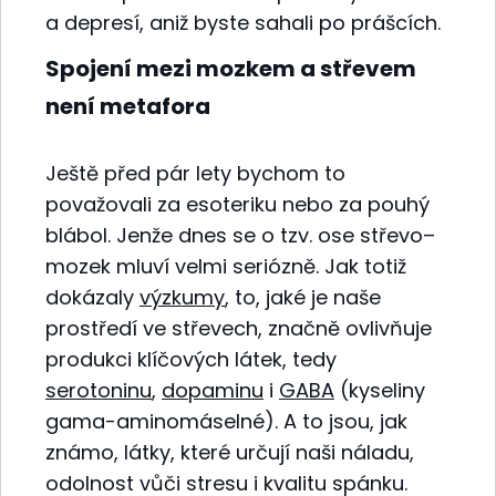
a depresí, aniž byste sahali po prášcích.
Spojení mezi mozkem a střevem
není metafora
Ještě před pár lety bychom to
považovali za esoteriku nebo za pouhý
blábol. Jenže dnes se o tzv. ose střevo–
mozek mluví velmi seriózně. Jak totiž
dokázaly
výzkumy
, to, jaké je naše
prostředí ve střevech, značně ovlivňuje
produkci klíčových látek, tedy
serotoninu
,
dopaminu
i
GABA
(kyseliny
gama-aminomáselné). A to jsou, jak
známo, látky, které určují naši náladu,
odolnost vůči stresu i kvalitu spánku.