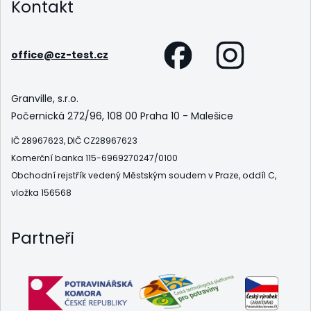
Kontakt
office@cz-test.cz
Granville, s.r.o.
Počernická 272/96, 108 00 Praha 10 - Malešice
IČ 28967623, DIČ CZ28967623
Komerční banka 115-6969270247/0100
Obchodní rejstřík vedený Městským soudem v Praze, oddíl C,
vložka 156568
Partneři