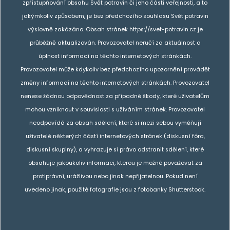
zpřístupňování obsahu Svět potravin či jeho části veřejnosti, a to
jakýmkoliv způsobem, je bez předchozího souhlasu Svět potravin
výslovně zakázáno. Obsah stránek https://svet-potravin.cz je
průběžně aktualizován. Provozovatel neručí za aktuálnost a
úplnost informací na těchto internetových stránkách.
Provozovatel může kdykoliv bez předchozího upozornění provádět
změny informací na těchto internetových stránkách. Provozovatel
nenese žádnou odpovědnost za případné škody, které uživatelům
mohou vzniknout v souvislosti s užíváním stránek. Provozovatel
neodpovídá za obsah sdělení, které si mezi sebou vyměňují
uživatelé některých částí internetových stránek (diskusní fóra,
diskusní skupiny), a vyhrazuje si právo odstranit sdělení, které
obsahuje jakoukoliv informaci, kterou je možné považovat za
protiprávní, urážlivou nebo jinak nepřijatelnou. Pokud není
uvedeno jinak, použité fotografie jsou z fotobanky Shutterstock.