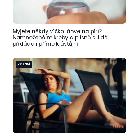
Myjete někdy víčko láhve na pití?
Namnožené mikroby a plísně si lidé
přikládají přímo k ústům
Zdraví