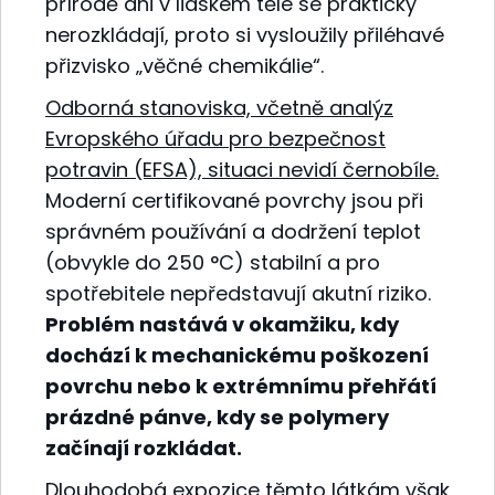
přírodě ani v lidském těle se prakticky
nerozkládají, proto si vysloužily přiléhavé
přizvisko „věčné chemikálie“.
Odborná stanoviska, včetně analýz
Evropského úřadu pro bezpečnost
potravin (EFSA), situaci nevidí černobíle.
Moderní certifikované povrchy jsou při
správném používání a dodržení teplot
(obvykle do 250 °C) stabilní a pro
spotřebitele nepředstavují akutní riziko.
Problém nastává v okamžiku, kdy
dochází k mechanickému poškození
povrchu nebo k extrémnímu přehřátí
prázdné pánve, kdy se polymery
začínají rozkládat.
Dlouhodobá expozice těmto látkám však