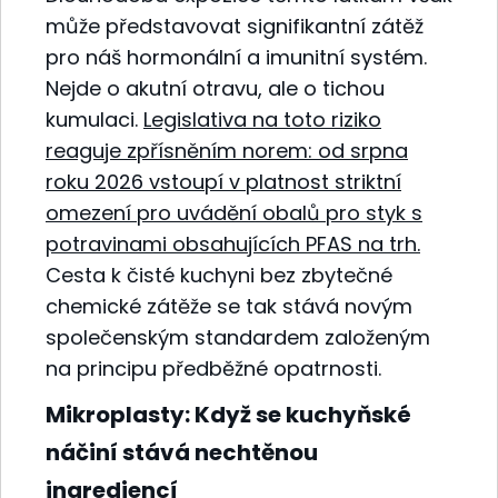
může představovat signifikantní zátěž
pro náš hormonální a imunitní systém.
Nejde o akutní otravu, ale o tichou
kumulaci.
Legislativa na toto riziko
reaguje zpřísněním norem: od srpna
roku 2026 vstoupí v platnost striktní
omezení pro uvádění obalů pro styk s
potravinami obsahujících PFAS na trh.
Cesta k čisté kuchyni bez zbytečné
chemické zátěže se tak stává novým
společenským standardem založeným
na principu předběžné opatrnosti.
Mikroplasty: Když se kuchyňské
náčiní stává nechtěnou
ingrediencí