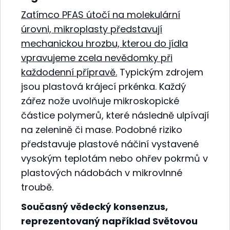
Zatímco PFAS útočí na molekulární
úrovni, mikroplasty představují
mechanickou hrozbu, kterou do jídla
vpravujeme zcela nevědomky při
každodenní přípravě.
Typickým zdrojem
jsou plastová krájecí prkénka. Každý
zářez nože uvolňuje mikroskopické
částice polymerů, které následně ulpívají
na zelenině či mase. Podobné riziko
představuje plastové náčiní vystavené
vysokým teplotám nebo ohřev pokrmů v
plastových nádobách v mikrovlnné
troubě.
Současný vědecký konsenzus,
reprezentovaný například Světovou