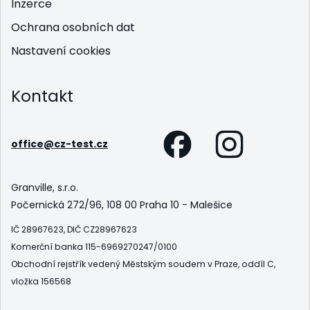
Inzerce
Ochrana osobních dat
Nastavení cookies
Kontakt
office@cz-test.cz
Granville, s.r.o.
Počernická 272/96, 108 00 Praha 10 - Malešice
IČ 28967623, DIČ CZ28967623
Komerční banka 115-6969270247/0100
Obchodní rejstřík vedený Městským soudem v Praze, oddíl C,
vložka 156568