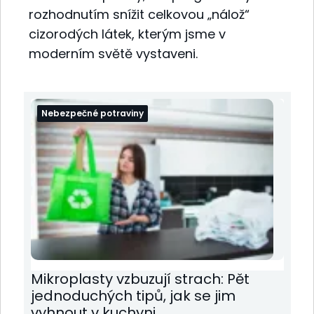
rozhodnutím snížit celkovou „nálož“
cizorodých látek, kterým jsme v
moderním světě vystaveni.
Nebezpečné potraviny
Mikroplasty vzbuzují strach: Pět
jednoduchých tipů, jak se jim
vyhnout v kuchyni