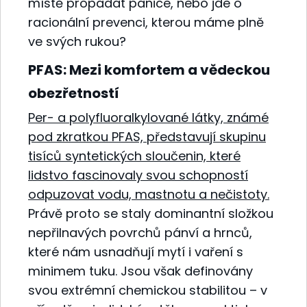
místě propadat panice, nebo jde o
racionální prevenci, kterou máme plně
ve svých rukou?
PFAS: Mezi komfortem a vědeckou
obezřetností
Per- a polyfluoralkylované látky, známé
pod zkratkou PFAS, představují skupinu
tisíců syntetických sloučenin, které
lidstvo fascinovaly svou schopností
odpuzovat vodu, mastnotu a nečistoty.
Právě proto se staly dominantní složkou
nepřilnavých povrchů pánví a hrnců,
které nám usnadňují mytí i vaření s
minimem tuku. Jsou však definovány
svou extrémní chemickou stabilitou – v