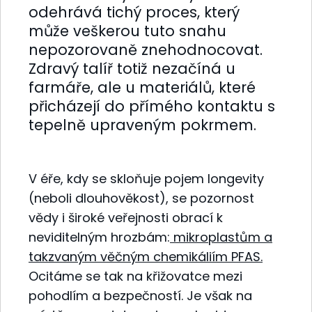
odehrává tichý proces, který
může veškerou tuto snahu
nepozorovaně znehodnocovat.
Zdravý talíř totiž nezačíná u
farmáře, ale u materiálů, které
přicházejí do přímého kontaktu s
tepelně upraveným pokrmem.
V éře, kdy se skloňuje pojem longevity
(neboli dlouhověkost), se pozornost
vědy i široké veřejnosti obrací k
neviditelným hrozbám:
mikroplastům a
takzvaným věčným chemikáliím PFAS.
Ocitáme se tak na křižovatce mezi
pohodlím a bezpečností. Je však na