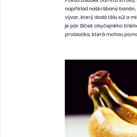
Pokud žaludek odmítá stravu, 
například naškrábaný banán, kt
vývar, který dodá tělu sůl a min
je pár lžiček obyčejného bíléh
probiotika, která mohou pomoci