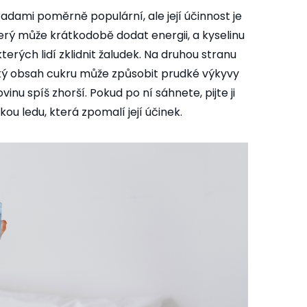
dami poměrně populární, ale její účinnost je
terý může krátkodobě dodat energii, a kyselinu
erých lidí zklidnit žaludek. Na druhou stranu
oký obsah cukru může způsobit prudké výkyvy
vinu spíš zhorší. Pokud po ní sáhnete, pijte ji
ou ledu, která zpomalí její účinek.