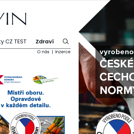
ty CZ TEST
Zdraví
O nás
Inzerce