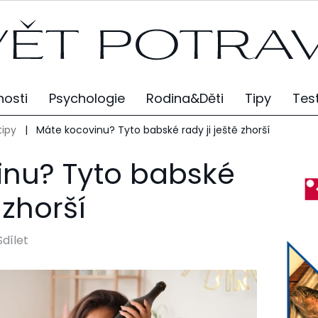
osti
Psychologie
Rodina&Děti
Tipy
Tes
tipy
|
Máte kocovinu? Tyto babské rady ji ještě zhorší
inu? Tyto babské
 zhorší
Sdílet