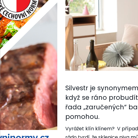
Silvestr je synonymem 
když se ráno probudít
řada „zaručených“ bab
pomohou.
Vyrážet klín klínem? V případ
rádo tvrdí, že sklenice piva 