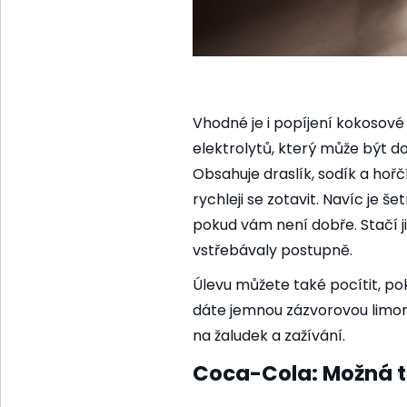
Vhodné je i popíjení kokosové 
elektrolytů, který může být d
Obsahuje draslík, sodík a hořč
rychleji se zotavit. Navíc je še
pokud vám není dobře. Stačí j
vstřebávaly postupně.
Úlevu můžete také pocítit, po
dáte jemnou zázvorovou limon
na žaludek a zažívání.
Coca-Cola: Možná t