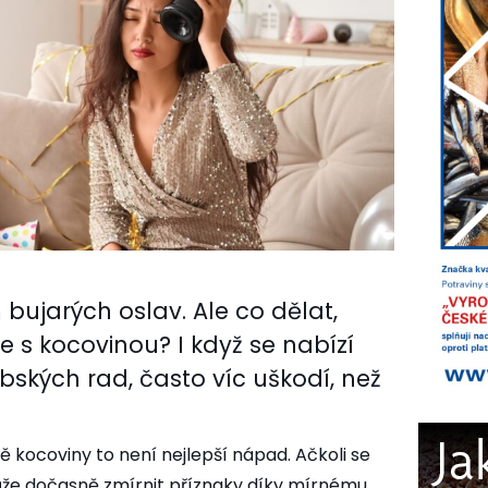
bujarých oslav. Ale co dělat,
e s kocovinou? I když se nabízí
ských rad, často víc uškodí, než
ě kocoviny to není nejlepší nápad. Ačkoli se
může dočasně zmírnit příznaky díky mírnému