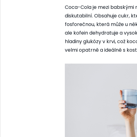
Coca-Cola je mezi babskými ra
diskutabilní. Obsahuje cukr, k
fosforečnou, která může u někt
ale kofein dehydratuje a vys
hladiny glukózy v krvi, což koco
velmi opatrně a ideálně s kostk