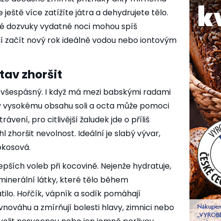
 ještě více zatížíte játra a dehydrujete tělo.
né dozvuky vydatné noci mohou spíš
ší začít nový rok ideálně vodou nebo iontovým
tav zhoršit
í všespásný. I když má mezi babskými radami
íky vysokému obsahu soli a octa může pomoci
rávení, pro citlivější žaludek jde o příliš
hl zhoršit nevolnost. Ideální je slabý vývar,
okosová.
lepších voleb při kocovině. Nejenže hydratuje,
 minerální látky, které tělo během
tilo. Hořčík, vápník a sodík pomáhají
ovnováhu a zmírňují bolesti hlavy, zimnici nebo