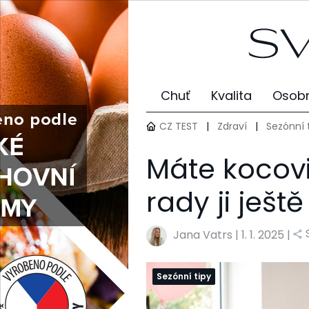
Chuť
Kvalita
Osobn
CZ TEST
|
Zdraví
|
Sezónní 
Máte kocov
rady ji ještě
Jana Vatrs
|
1. 1. 2025 |
Sezónní tipy