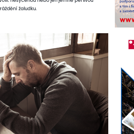
volit nesycenou nebo jen jemně perlivou
ráždění žaludku.