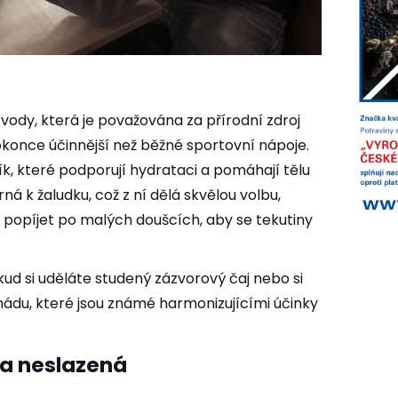
vody, která je považována za přírodní zdroj
okonce účinnější než běžné sportovní nápoje.
ík, které podporují hydrataci a pomáhají tělu
trná k žaludku, což z ní dělá skvělou volbu,
i popíjet po malých doušcích, aby se tekutiny
kud si uděláte studený zázvorový čaj nebo si
ádu, které jsou známé harmonizujícími účinky
a neslazená