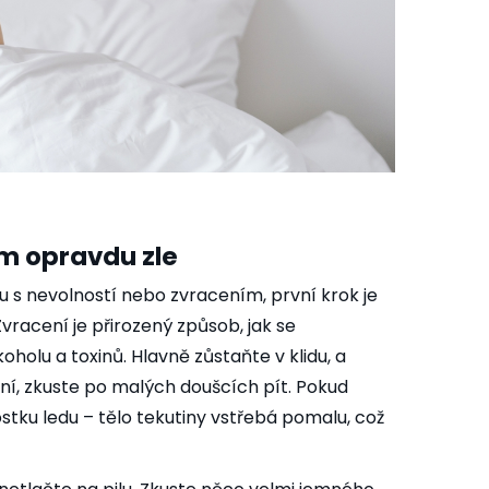
ám opravdu zle
 s nevolností nebo zvracením, první krok je
Zvracení je přirozený způsob, jak se
holu a toxinů. Hlavně zůstaňte v klidu, a
dní, zkuste po malých doušcích pít. Pokud
stku ledu – tělo tekutiny vstřebá pomalu, což