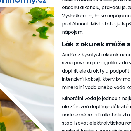
obsahu alkoholu, pravdou je, že
Výsledkem je, že se nepříjem
protáhnout. Místo toho je lep
nápojem.
Lák z okurek může s
Ani lák z kyselých okurek nen
svou pevnou pozici, jelikož d
doplnit elektrolyty a podpořit t
intenzivní koktejl, který by mo
minerální voda anebo voda k
Minerální voda je jednou z nej
ale zároveň doplňuje důležité
nadměrného pití alkoholu ztra
stabilizovat elektrolytickou r