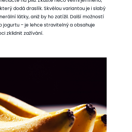
netlačte na pilu. Zkuste něco velmi jemného,
erý dodá draslík. Skvělou variantou je i slabý
erální látky, aniž by ho zatížil. Další možností
o jogurtu – je lehce stravitelný a obsahuje
 zklidnit zažívání.