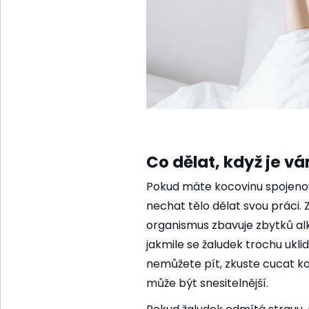
Co dělat, když je v
Pokud máte kocovinu spojenou
nechat tělo dělat svou práci. 
organismus zbavuje zbytků alko
jakmile se žaludek trochu ukli
nemůžete pít, zkuste cucat ko
může být snesitelnější.